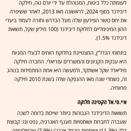
לעומתה כלל ביטוח, המנוהלת על ידי יורם נוה, חילקה
דיבידנד בסוף 2024, לראשונה מאז 2013, לאחר ששיפרה
את יחס כושר הפירעון שלה מעל הנדרש וחזרה לעמוד ביעדי
ההון המינימליים לחלוקת דיבידנד (100 מיליון שקל, תשואת
דיבידנד 1.5%).
בתחומי הנדל"ן, המצטיינת בחלוקת רווחים לבעלי המניות
היא ענקית הקניונים והמשרדים עזריאלי. החברה חילקה
מיליארד שקל אשתקד, ולמעשה היא אחת המתמידות בנוהג
זה, כשמדי שנה מאז ההנפקה שלה בשנת 2010 חילקה
מרווחיה.
איי.סי.אל הקטינה חלוקה
תשואות הדיבידנד הגבוהות ביותר שייכות בדומה לשנה
שעברה לחברות ושותפויות מענף האנרגיה, נפט וגז: קבוצת
דלק (11.3%) ושותפות ניו־מד אנרג'י (7.9%) שבשליטתה,