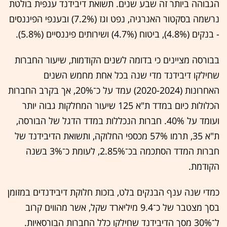
הגבוהה ביותר זה שבע שנים. תשואת דיבידנד ענפית בולטת
נרשמה בסקטור האנרגיה, נפט וגז (7.2%) ובענפי הפיננסים
-
בנקים (4.8%), ביטוח (4.7%) ושירותים פיננסיים (5.8%).
בבורסה מציינים כי בדומה לשנים הקודמות, שיעור החברות
שחילקו דיבידנד מדי שנה בכל אחת מחמש השנים
האחרונות (2020-2024) עמד על כ־20%, אך בקרב החברות
הכלולות כיום במדד ת"א 125 שיעור המחלקות גבוה יותר
ועומד על 40%. חברות הנכללות במדד הדגל של הבורסה,
ת"א 35, תרמו 57% מכספי החלוקה, ותשואת הדיבידנד של
חברות המדד הסתכמה בכ־2.85%, לעומת כ־3% בשנה
הקודמת.
כמדי שנה ענף הבנקים בלט, בזכות חלוקת דיבידנדים במזומן
בסך מצטבר של כ־9.4 מיליארד שקל, אשר מהווים קרוב
ל־30% מסך הדיבידנד שחילקו כלל החברות הבורסאיות.