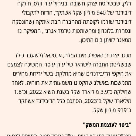
דלק, שבשליטת יצחק תשובה ובניהול עידן וולס, חילקה
דיבידנד של 940 מיליון שקל אשתקד, הודות לתקבולי
דיבידנד שזרמו לקופתה מהחברה הבת איתקה (שהונפקה
ונסחרת בלונדון) ומהשותפות ניו־מד אנרג'י, המפיקה גז
ממאגר לוויתן בים התיכון.
מנגד יצרנית האשלג מים המלח, אי.סי.אל (לשעבר כיל)
שבשליטת החברה לישראל של עידן עופר, המשיכה לצמצם
את היקפי הדיבידנדים שהיא מחלקת, בשל ירידות מחירים
מתמשכות באשלג שהקטינו משמעותית את רווחיה. לאחר
שחילקה כ־3.9 מיליארד שקל בשנת השיא 2022, וכ־1.8
מיליארד שקל ב־2023, הסתכם כלל הדיבידנד אשתקד
ב־919 מיליון שקל.
"ביטוי לעוצמת המשק"
מנכ"ל איגוד בתי השקעות, עו"ד נמרוד ספיר, התייחס לנתוני