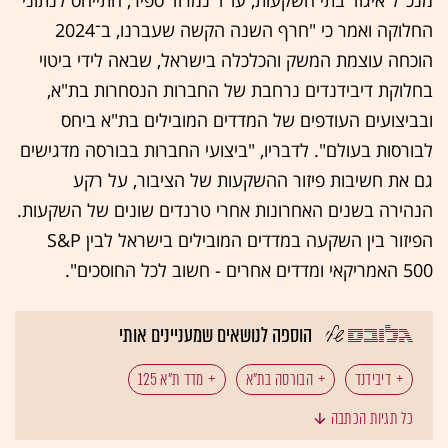
החלוקה ואמר כי "חרף השנה הקשה שעברנו, ב־2024
הוכחה עוצמת המשק והכלכלה בישראל, שבאה לידי ביטוי
בחלוקת דיבידנדים נרחבת של החברות הנסחרות בת"א,
ובביצועים העודפים של המדדים המובילים בת"א ביחס
לבורסות בעולם". לדבריו, "ביצועי החברות בבורסה מדגישים
גם את חשיבות פיזור ההשקעות של הציבור, על רקע
הנהירה בשנים האחרונות אחרי טרנדים שונים של השקעות.
הפיזור בין השקעה במדדים המובילים בישראל לבין S&P
500 האמריקאי ומדדים אחרים - חשוב לכל החוסכים".
הוספה לנושאים שמעניינים אותי
דיבידנד
הבורסה בת"א
מדד ת"א 125
כל תגיות הכתבה
מדד ת"א 35
חברות ביטוח
בנקים