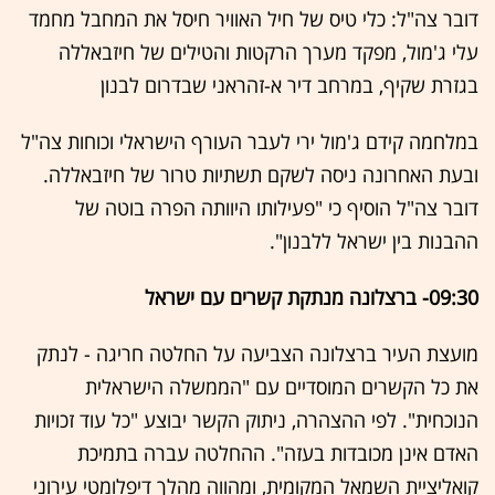
דובר צה"ל: כלי טיס של חיל האוויר חיסל את המחבל מחמד
עלי ג'מול, מפקד מערך הרקטות והטילים של חיזבאללה
בגזרת שקיף, במרחב דיר א-זהראני שבדרום לבנון
במלחמה קידם ג'מול ירי לעבר העורף הישראלי וכוחות צה"ל
ובעת האחרונה ניסה לשקם תשתיות טרור של חיזבאללה.
דובר צה"ל הוסיף כי "פעילותו היוותה הפרה בוטה של
ההבנות בין ישראל ללבנון".
09:30- ברצלונה מנתקת קשרים עם ישראל
מועצת העיר ברצלונה הצביעה על החלטה חריגה - לנתק
את כל הקשרים המוסדיים עם "הממשלה הישראלית
הנוכחית". לפי ההצהרה, ניתוק הקשר יבוצע "כל עוד זכויות
האדם אינן מכובדות בעזה". ההחלטה עברה בתמיכת
קואליציית השמאל המקומית, ומהווה מהלך דיפלומטי עירוני