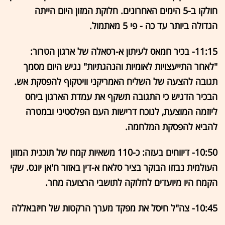
חולקו ב-5 הימים האחרונים. חלוקת המזון היום הייתה
הגדולה ביותר עד כה - פי 5 מאתמול.
11:15- בכיר חמאס לעיתון א-רסאלה של ארגון הטרור:
"לאחר התייעצויות לאומיות והנהגתיות" נגיש היום מסמך
תגובה להצעה של השליח האמריקני וויטקוף להפסקת אש.
הבכיר הדגיש כי התגובה תשקף את עמדת הארגון ביחס
ליוזמה המוצעת, לנוכח דרישות העם הפלסטיני ובמטרה
להביא להפסקת המלחמה.
10:50- דיווחים בעזה: כ-110 משאיות קמח של תוכנית המזון
העולמית נבזזו הבוקר בציר סלאח א-דין באזור ח'אן יונס. שקי
הקמח היו מיועדים לחלוקה לתושבי הרצועה מחר.
10:45- צה"ל חיסל את מפקד מערך הרקטות של חיזבאללה