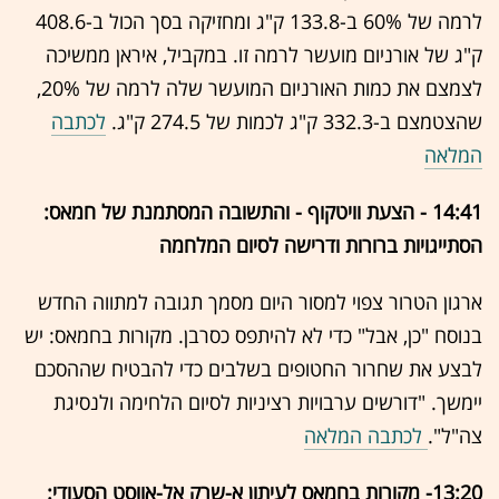
לרמה של 60% ב-133.8 ק"ג ומחזיקה בסך הכול ב-408.6
ק"ג של אורניום מועשר לרמה זו. במקביל, איראן ממשיכה
לצמצם את כמות האורניום המועשר שלה לרמה של 20%,
שהצטמצם ב-332.3 ק"ג לכמות של 274.5 ק"ג.
לכתבה
המלאה
14:41 - הצעת וויטקוף - והתשובה המסתמנת של חמאס:
הסתייגויות ברורות ודרישה לסיום המלחמה
ארגון הטרור צפוי למסור היום מסמך תגובה למתווה החדש
בנוסח "כן, אבל" כדי לא להיתפס כסרבן. מקורות בחמאס: יש
לבצע את שחרור החטופים בשלבים כדי להבטיח שההסכם
יימשך. "דורשים ערבויות רציניות לסיום הלחימה ולנסיגת
צה"ל".
לכתבה המלאה
13:20- מקורות בחמאס לעיתון א-שרק אל-אווסט הסעודי: