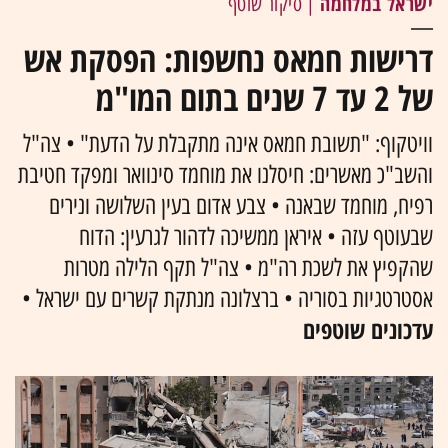
ישראל במלחמה
| סיקור שוטף
דרישות חמאס נחשפות: הפסקת אש
של 2 עד 7 שנים בתום המו"מ
וויטקוף: "תשובת חמאס אינה מתקבלת על הדעת" • צה"ל
והשב"כ מאשרים: חיסלנו את מוחמד סינוואר ומפקד חטיבת
רפיח, מוחמד שבאנה • צבע אדום בעין השלושה ונירים
שבעוטף עזה • איראן ממשיכה לדהור לגרעין: הדוח
שהקפיץ את לשכת רה"מ • צה"ל תקף הלילה מטרות
אסטרטגיות בסוריה • ברצלונה מנתקת קשרים עם ישראל •
עדכונים שוטפים