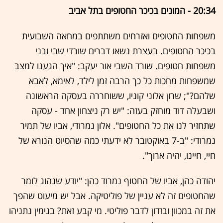
20:34 - המונים בכיכר החטופים בתל אביב
משפחות החטופים ואזרחים משתתפים במחאה השבועית
בכיכר החטופים. בעצרת נשאו דברים שורדי שבי ובני
משפחות חטופים. שורד השבי אור יעקב: "איך הגענו למצב
שמשפחות מחכות כל כך הרבה זמן לילד, לאימא, לאבא
שלהם?"; שרון אלוני קוניו, ששוחררה בעסקה הראשונה
ושבעלה דוד מוחזק בעזה: "יש רק ניצחון אחד - עסקה
שתחזיר לנו את כל החטופים". אלון נמרודי, אביו של תמיר
נמרודי: "ב-7 באוקטובר לא ידעתי כמה שהסיוט הנורא של
חיי, חיינו, יהיה ארוך".
יהודה כהן, אביו של החטוף נמרוד כהן: "יודע שנהוג לומר
שהחטופים זה לא עניין של פוליטיקה. אבל יש מיעוט שהפך
את זה במכוון ובזדון לדבר פוליטי. מי קבע זאת? בנימין נתניהו