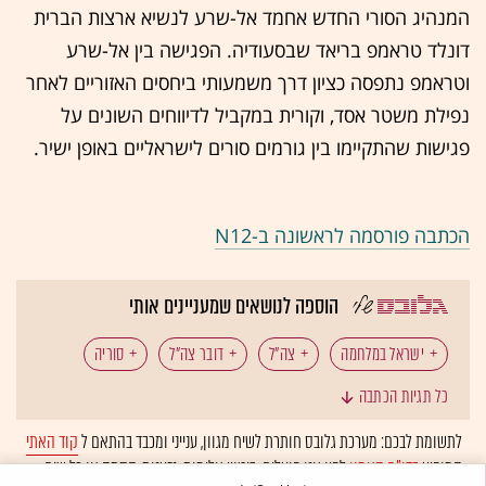
המנהיג הסורי החדש אחמד אל-שרע לנשיא ארצות הברית
דונלד טראמפ בריאד שבסעודיה. הפגישה בין אל-שרע
וטראמפ נתפסה כציון דרך משמעותי ביחסים האזוריים לאחר
נפילת משטר אסד, וקורית במקביל לדיווחים השונים על
פגישות שהתקיימו בין גורמים סורים לישראליים באופן ישיר.
הכתבה פורסמה לראשונה ב-N12
הוספה לנושאים שמעניינים אותי
ישראל במלחמה
צה"ל
דובר צה"ל
סוריה
כל תגיות הכתבה
חמאס
ברצלונה
לתשומת לבכם: מערכת גלובס חותרת לשיח מגוון, ענייני ומכבד בהתאם ל
קוד האתי
המופיע
בדו"ח האמון
לפיו אנו פועלים. ביטויי אלימות, גזענות, הסתה או כל שיח