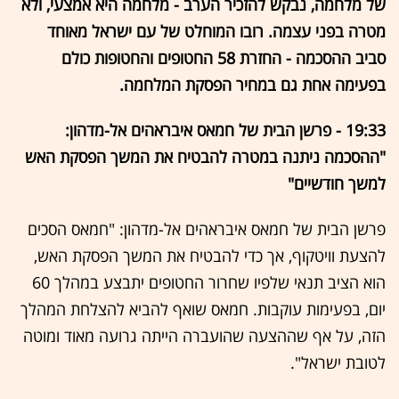
של מלחמה, נבקש להזכיר הערב - מלחמה היא אמצעי, ולא
מטרה בפני עצמה. רובו המוחלט של עם ישראל מאוחד
סביב ההסכמה - החזרת 58 החטופים והחטופות כולם
בפעימה אחת גם במחיר הפסקת המלחמה.
19:33 - פרשן הבית של חמאס איבראהים אל-מדהון:
"ההסכמה ניתנה במטרה להבטיח את המשך הפסקת האש
למשך חודשיים"
פרשן הבית של חמאס איבראהים אל-מדהון: "חמאס הסכים
להצעת וויטקוף, אך כדי להבטיח את המשך הפסקת האש,
הוא הציב תנאי שלפיו שחרור החטופים יתבצע במהלך 60
יום, בפעימות עוקבות. חמאס שואף להביא להצלחת המהלך
הזה, על אף שההצעה שהועברה הייתה גרועה מאוד ומוטה
לטובת ישראל".