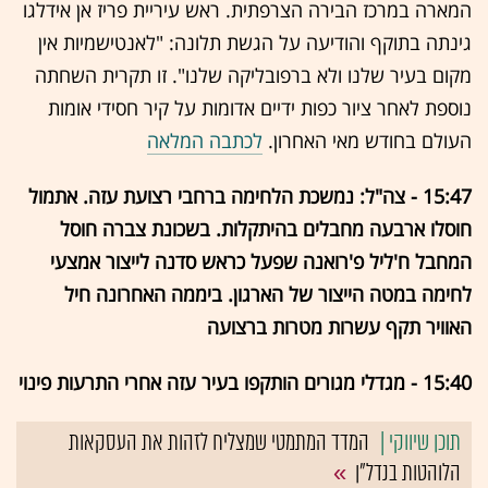
המארה במרכז הבירה הצרפתית. ראש עיריית פריז אן אידלגו
גינתה בתוקף והודיעה על הגשת תלונה: "לאנטישמיות אין
מקום בעיר שלנו ולא ברפובליקה שלנו". זו תקרית השחתה
נוספת לאחר ציור כפות ידיים אדומות על קיר חסידי אומות
העולם בחודש מאי האחרון.
לכתבה המלאה
15:47 - צה"ל: נמשכת הלחימה ברחבי רצועת עזה. אתמול
חוסלו ארבעה מחבלים בהיתקלות. בשכונת צברה חוסל
המחבל ח'ליל פ'רואנה שפעל כראש סדנה לייצור אמצעי
לחימה במטה הייצור של הארגון. ביממה האחרונה חיל
האוויר תקף עשרות מטרות ברצועה
15:40 - מגדלי מגורים הותקפו בעיר עזה אחרי התרעות פינוי
המדד המתמטי שמצליח לזהות את העסקאות
הלוהטות בנדל"ן