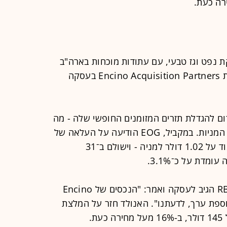
ת נפט וגז טבעי, עם עתודות מוכחות בארה"ב
ובטרינידד, הודיעה לאחרונה על רכישת Encino Acquisition Partners בעסקה
ם להגדלת תזרים המזומנים החופשי שלה - מה
שתומך במחויבותה להחזרי ערך לבעלי המניות. במקביל, EOG הודיעה על העלאה של
5% בדיבידנד הקבוע שלה, שעתה יעמוד על 1.02 דולר למניה - וישולם ב־31
מדת על כ־3.1%.
האנליסט סקוט האנולד מ־RBC Capital הגיב לעסקה ואמר: "הנכסים של Encino
וספת ערך, לדעתנו". האנולד חזר על המלצת