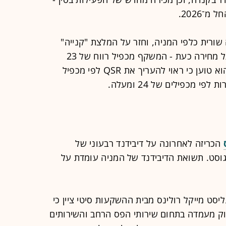
־2026.
שורית כלפי המניה, וחזר על המלצת "קנייה"
עם מחיר יעד של 86 דולר, ב-28% מעל מחירה כעת - המשקף מכפיל רווח של 23
ו־22 לשנים 2025 ו־2026 בהתאמה. הוא טוען כי ראוי להעריך את QSR לפי מכפיל
 מכפילים של 24 ומעלה.
הכריזה לאחרונה על דיבידנד רבעוני של
דולר למניה, שישולם ב־1 באוגוסט. תשואת הדיבידנד של המניה עומדת על
ט מייקל רולינס מבית ההשקעות סיטי ציין כי
וק מעמדה בתחום שירותי הפס הרחב והשירותים