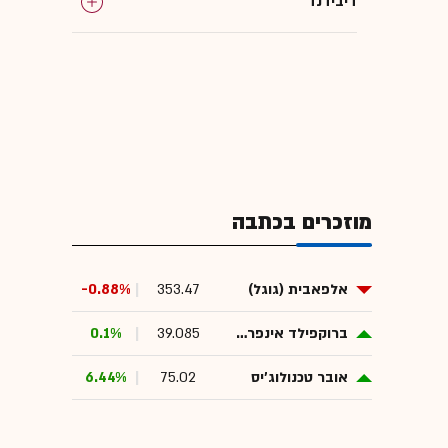
דיבידנד
מוזכרים בכתבה
אלפאבית (גוגל)
353.47
-0.88%
ברוקפילד אינפראסטרקצ'ור פרטנרס
39.085
0.1%
אובר טכנולוג'יס
75.02
6.44%