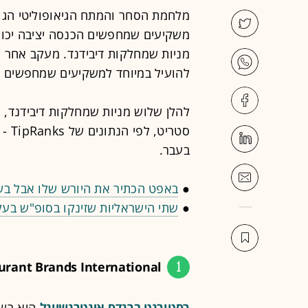
מלחמת הסחר והמתח הגיאופוליטי הגו
משקיעים שמחפשים הכנסה יציבה יכו
מניות שמחלקות דיבידנד. מעקב אחר ה
להועיל במיוחד למשקיעים שמחפשים מנ
להלן שלוש מניות שמחלקות דיבידנד, א
סטרי
בעבר.
●
באפט הכתיר את היורש שלו אבל בשו
●
שתי הישראליות שזינקו בסופ"ש בעק
1
urant Brands International
רסטורנט ברנדס אינטרנשיונל
היא רשת