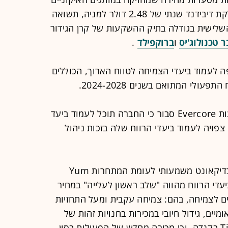
טים הורטונס וברגר קינג. החברה מחלקת דיבידנד שנתי של 2.48 דולר למניה, תשואה
זקה השלישית בגודלה בתיק ההשקעות של קרן הגידור
ר טכנולוג'יס
ו
ברוקפילד
.
ה לעמוד ביעדי הצמיחה לטווח הארוך, הכוללים
האנליסט דייוויד פאלמר מבית ההשקעות Evercore סבור כי החברה תוכל לעמוד ביעד
2025 ו־2026, והחברה צפויה לעמוד ביעדי הרווח שלה בזכות ניהול
פאלמר הוסיף כי המניה נסחרת כיום בדיקאונט משמעותי לעומת המתחרות Yum
ידה ביעדי הרווח מהווה "שלב ראשון לעלייה" במחיר
ים לצמיחה, בהם: צמיחה עקבית ומעל התחזיות
מיים, גידול חיובי במכירות בחנויות זהות של
Burger King בארה"ב ו־Tim Hortons בקנדה, וכן מכירה מחדש של הפעילות בסין -