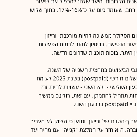
בים (converged services) בשנים הקרובות. היעד שלה: להכפיל את שיעור
הלקוחות המשלבים שירותי סלולר ופס רחב, שעומד כיום על כ־16%-17%, בתוך שלוש
 הסלולר ממשיכה להיות מורכבת, ורייזון
ר הנטישה, בניסיון לחזור לרמות הפעילות
 היתר, בזכות תוכנית שדרוגים חדשה.
גבי הביצועים במחצית השנייה של השנה,
ומצפה להוסיף יותר מנויי סלולר עם תשלום חודשי (postpaid) בשנת 2025 לעומת
ן השלישי - ולא השני - עשויות להיות זרז
חות תתחיל להתמתן. עם זאת, רולינס ממשיך
רוך-הטווח של ורייזון, וטוען כי השוק לא מעריך
רה. הוא חזר על המלצת "קנייה" עם מחיר יעד