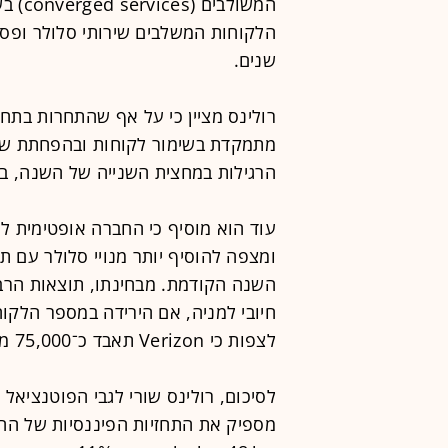
המשול
שנים.
רולינס מציין כי על אף שהתחרות בתחום
מתמקדת בשימור לקוחות ובהפחתת שיעו
הרגילות במחצית השנייה של השנה, בין
עוד הוא מוסיף כי החברה אופטימית ל
השנה הקודמת. מבחינתו, תוצאות הרבעו
חיובי למניה, אם הירידה במספר הלקו
לצפות כי Verizon תאבד כ־75,000 מנויי postpaid ברבעון השני.
לסיכום, רולינס שורי לגבי הפוטנציאל א
מספיק את התחזיות הפיננסיות של החב