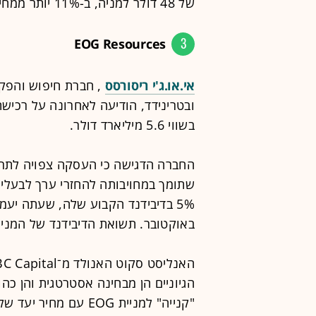
של 48 דולר למניה, ב-11% יותר ממחירה כעת.
3
EOG Resources
אי.או.ג'י ריסורסס
, חברת חיפוש והפק
בשווי 5.6 מיליארד דולר.
החברה הדגישה כי העסקה צפויה לתרו
באוקטובר. תשואת הדיבידנד של המניה עו
הגיוניים הן מבחינה אסטרטגית והן כה
"קנייה" למניית EOG עם מחיר יעד של 145 דולר, ב-16% מעל מחירה כעת.