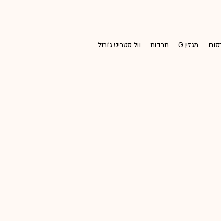
רסום
מגזין G
תרבות
וול סטריט ג'ורנל