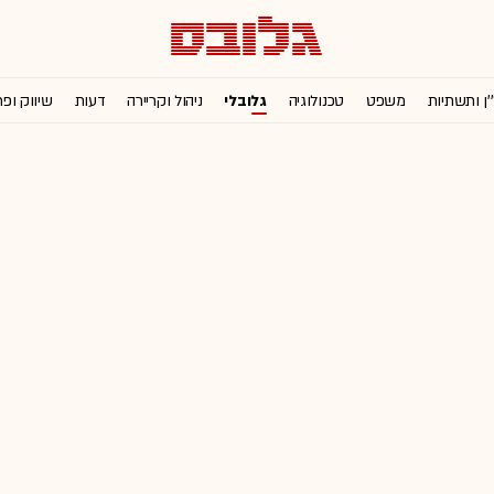
'ן ותשתיות
משפט
טכנולוגיה
גלובלי
ניהול וקריירה
דעות
שיווק ופ