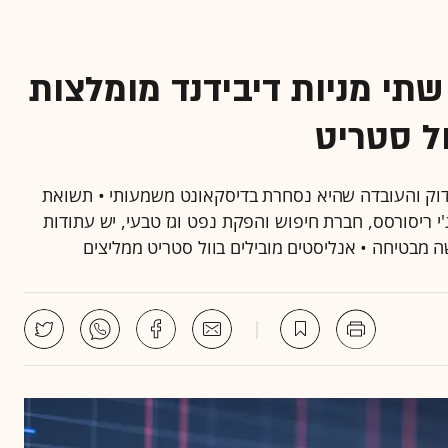
שתי מניות דיבידנד מומלצות
ול סטריט
זכות ניהול הוצאות הדוק והעובדה שהיא נסחרת בדיסקאונט משמעותי • תשואת
זון עומדת כבר על מעל 6% • לאי.או.ג'י ריסורסס, חברת חיפוש והפקת נפט וגז טבעי, יש עתודות
ה מבטיחה • אנליסטים מובילים בוול סטריט ממליצים