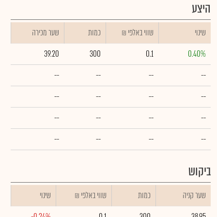
היצע
שינוי
₪ שווי באלפי
כמות
שער מכירה
39.20
300
0.1
0.40%
--
--
--
--
--
--
--
--
--
--
--
--
--
--
--
--
ביקוש
שער קניה
כמות
₪ שווי באלפי
שינוי
-0.24%
0.1
300
38.95