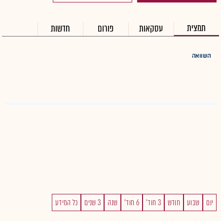
תמצית
עסקאות
פורום
חדשות
השוואה
יום
שבוע
חודש
3 חוד'
6 חוד'
שנה
3 שנים
כל המידע