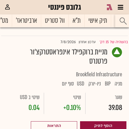
גלובס פיננסי
ראשי
תיק אישי
ת"א
וול סטריט
ארביטראז'
מט"
7/8/2026
בהשהיה של 15 דק'
עדכון אחרון
|
מניית ברוקפילד אינפראסטרקצ'ור
פרטנרס
Brookfield Infrastructure
מניה
BIP
ניו-יורק
USD
סוף יום
שער
שינוי
שינוי ב USD
0.04
+0.10%
39.08
הוסף לתיק
התראות