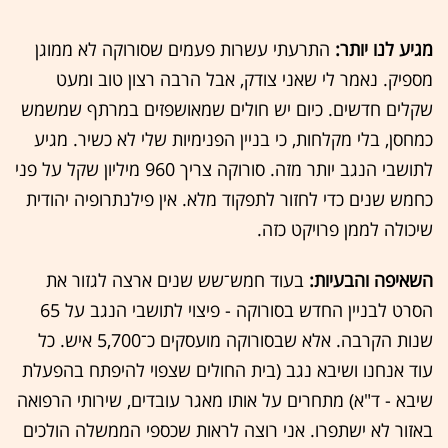
מגיע לנו יותר:
התרעתי עשרות פעמים שסורוקה לא ממוגן
מספיק. נאמר לי שאני צודק, אבל הרבה רצון טוב ומעט
שקלים חדשים. כיום יש חולים שמאושפזים במרתף שמשמש
כמחסן, בלי מקלחות, כי בניין הפנימיות שלי לא כשיר. מגיע
לתושבי הנגב יותר מזה. סורוקה צריך 960 מיליון שקל על פני
כחמש שנים כדי לחזור לתפקוד מלא. אין פילנתרופיה יהודית
שיכולה לממן פרויקט כזה.
השאיפה והבעיות:
בעוד חמש־שש שנים ארצה לגזור את
הסרט לבניין החדש בסורוקה - פיצוי לתושבי הנגב על 65
שנות הקרבה. אלא שבסורוקה מועסקים כ־5,700 איש. כל
עוד אנחנו ושיבא נגב (בית החולים שצפוי להיפתח בהפעלת
שיבא - ד"א) מתחרים על אותו מאגר עובדים, שירותי הרפואה
באזור לא ישתפרו. אני רוצה לראות שכספי הממשלה הולכים