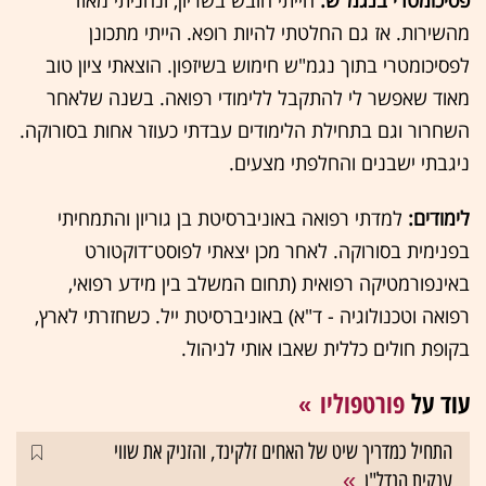
פסיכומטרי בנגמ"ש:
הייתי חובש בשריון, ונהניתי מאוד
מהשירות. אז גם החלטתי להיות רופא. הייתי מתכונן
לפסיכומטרי בתוך נגמ"ש חימוש בשיזפון. הוצאתי ציון טוב
מאוד שאפשר לי להתקבל ללימודי רפואה. בשנה שלאחר
השחרור וגם בתחילת הלימודים עבדתי כעוזר אחות בסורוקה.
ניגבתי ישבנים והחלפתי מצעים.
לימודים:
למדתי רפואה באוניברסיטת בן גוריון והתמחיתי
בפנימית בסורוקה. לאחר מכן יצאתי לפוסט־דוקטורט
באינפורמטיקה רפואית (תחום המשלב בין מידע רפואי,
רפואה וטכנולוגיה - ד"א) באוניברסיטת ייל. כשחזרתי לארץ,
בקופת חולים כללית שאבו אותי לניהול.
עוד על
פורטפוליו
התחיל כמדריך שיט של האחים זלקינד, והזניק את שווי
ענקית הנדל"ן