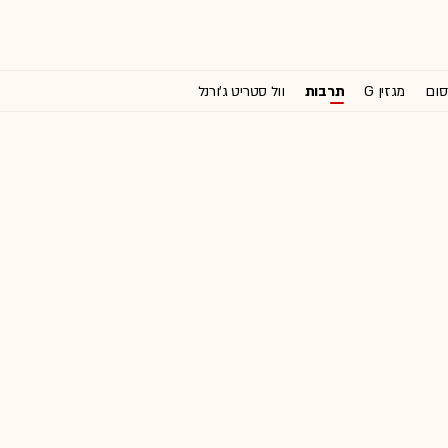
סום
מגזין G
תרבות
וול סטריט ג'ורנל