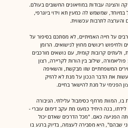
מי מוזיקה והציגה עבודות במוזיאונים החשובים בעולם.
במיוחד, שמשמש לה כמעין תא וידוי ביוגרפי,
ם והערצה לתרבות עכשווית.
רבים על חייה האמיתיים, לא מסתכם בסיפור על
ולחיפוש ריגושים מחוץ לנישואים. הרומן
 ולעתים קרובות קומית, עם נושאים מורכבים
הם לחם חוקן של נשים במאה ה-21: פוליאמורה, שילוב בין הורות לקריירה, רצון
רים המשפחתיים שזו מבקשת, והשאיפה
עשות את הדבר הנכון על מנת לא להזיק
ן הפנימי על מנת להישאר בחיים.
 בו, המוות מרחף כסימבול עלילתי. הגיבורה
ידתו, בנה היחיד כמעט מת עקב דימום עוברי -
יתה הפגיעה כאם. "מכל הדרכים שאדם יכול
וני שבהם", היא מסבירה לעצמה, בדיוק ברגע בו