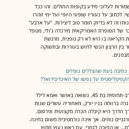
מורות לעלוני מידע בקופות החולים. זהו ככל
לכתוב על נעוריו שופעי היופי ועל ימי זוהרו
ו זה לא בדיוק חומר טוב ליצירות. "על ארבע"
מכר של הסופרת האמריקאית מירנדה ג'ולי, מטפל
ת הקריאה בו היא לא רק גופנית, מרגשת
 בין הרצון הנשי לחוש בעוררות ובתשוקה
מבפנים.
 כתיבה בעת שהצללים נופלים
קפיטליסטית על נפשו של האינדיבידואל?
גיבורת הרומן חסרת השם היא אמנית רב-תחומית בת 45, נשואה באושר ואמא לילד
גרה ברווחה בניו יורק, מאחוריה עשרים שנות
ך הדרך היא קיבלה הכרה מקצועית ופרסום.
גניים נוחים. אך אינה נורמטיבית משום בחינה.
… או הפוכה לגמרי, עם ראש נעוץ מחוץ