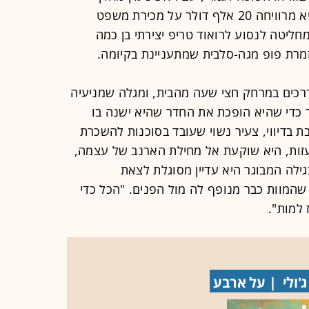
לאיזה תלם ורגליים באוויר". לאחר שהיא מרוויחה 20 אלף דולר על מכירת משפט
חליטה לנסוע לרואוד טריפ יצירתי בן כמה
רת פופ מגה-סלבית שמתעניינת בקיומה.
כים במרחק חצי שעה מהבית, ומגלה שמניעיה
כדי שהיא הופכת את החדר שהיא ישנה בו
ת בדיווי, צעיר נשוי שעובד בסוכנות להשכרת
ועזות, היא שוקעת אל מחילת הארנב של עצמה,
גילה המבוגר היא עדיין מסוגלת לצאת
המוות כבר מנופף לה מול הפנים. "הכל כדי
 למות".
'ולי | על ארבע