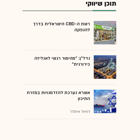
תוכן שיווקי
רשת ה-CBD הישראלית בדרך
להנפקה
נדל"ן: "מהימור רגשי לאנליזה
כירורגית"
אשרא נערכת להזדמנויות במזרח
התיכון
דניאל איסלר