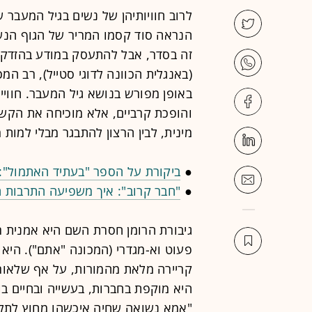
לרוב חוויותיהן של נשים בגיל המעבר ש
הנראה סוד קסמו המריר של הגוף הנשי: 
זה בסדר, אבל להתעסק במודע בהזדקנות
(באנגלית הכוונה לדוגי סטייל), רב ה
באופן מפורש בנושא גיל המעבר. חוויי
והופכת קרביים, אלא מוכיחה את הקשר
מינית, לבין הרצון להתבגר מבלי למות 
●
ביקורת על הספר "בעתיד האתמול":
●
"חבר קרוב": איך משפיעה התרבות ה
פעוט וא-מגדרי (המכונה "אתם"). היא 
קריירה מלאת מהמורות, על אף שלאור
היא מוקפת בחברות, בעשייה ובחיים בור
"אמא נשואה שחיה איכשהו מחוץ לתלם