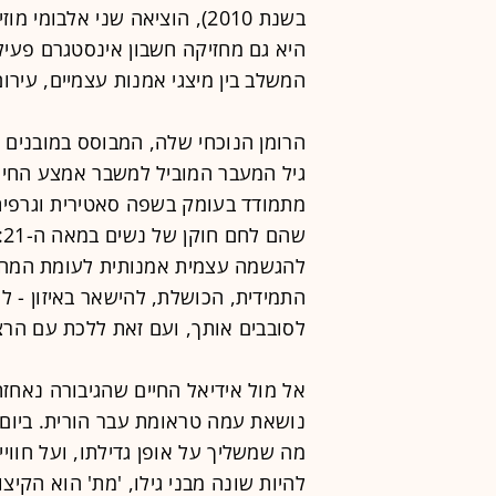
בשנת 2010), הוציאה שני אלבו
היא גם מחזיקה חשבון אינסטגרם פעיל 
המשלב בין מיצגי אמנות עצמיים, עירו
הרומן הנוכחי שלה, המבוסס במובנים 
גיל המעבר המוביל למשבר אמצע החיים 
מתמודד בעומק בשפה סאטירית וגרפית,
ש
להגשמה עצמית אמנותית לעומת המחי
התמידית, הכושלת, להישאר באיזון - ל
לסובבים אותך, ועם זאת ללכת עם הרצו
אל מול אידיאל החיים שהגיבורה נאחזת
נושאת עמה טראומת עבר הורית. ביום ל
מה שמשליך על אופן גדילתו, ועל חווי
להיות שונה מבני גילו, 'מת' הוא הקיצ