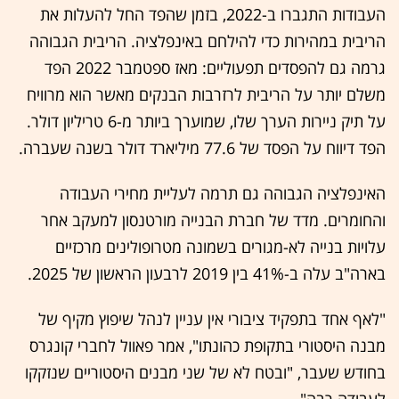
העבודות התגברו ב-2022, בזמן שהפד החל להעלות את
הריבית במהירות כדי להילחם באינפלציה. הריבית הגבוהה
גרמה גם להפסדים תפעוליים: מאז ספטמבר 2022 הפד
משלם יותר על הריבית לרזרבות הבנקים מאשר הוא מרוויח
על תיק ניירות הערך שלו, שמוערך ביותר מ-6 טריליון דולר.
הפד דיווח על הפסד של 77.6 מיליארד דולר בשנה שעברה.
האינפלציה הגבוהה גם תרמה לעליית מחירי העבודה
והחומרים. מדד של חברת הבנייה מורטנסון למעקב אחר
עלויות בנייה לא-מגורים בשמונה מטרופולינים מרכזיים
בארה"ב עלה ב-41% בין 2019 לרבעון הראשון של 2025.
"לאף אחד בתפקיד ציבורי אין עניין לנהל שיפוץ מקיף של
מבנה היסטורי בתקופת כהונתו", אמר פאוול לחברי קונגרס
בחודש שעבר, "ובטח לא של שני מבנים היסטוריים שנזקקו
לעבודה רבה".