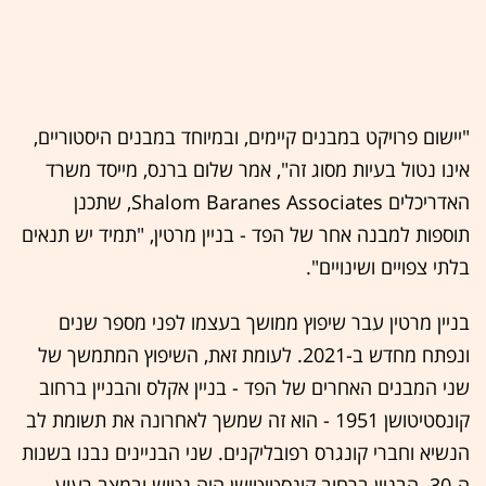
"יישום פרויקט במבנים קיימים, ובמיוחד במבנים היסטוריים,
אינו נטול בעיות מסוג זה", אמר שלום ברנס, מייסד משרד
האדריכלים Shalom Baranes Associates, שתכנן
תוספות למבנה אחר של הפד - בניין מרטין, "תמיד יש תנאים
בלתי צפויים ושינויים".
בניין מרטין עבר שיפוץ ממושך בעצמו לפני מספר שנים
ונפתח מחדש ב-2021. לעומת זאת, השיפוץ המתמשך של
שני המבנים האחרים של הפד - בניין אקלס והבניין ברחוב
קונסטיטושן 1951 - הוא זה שמשך לאחרונה את תשומת לב
הנשיא וחברי קונגרס רפובליקנים. שני הבניינים נבנו בשנות
ה-30. הבניין ברחוב קונסטיטושן היה נטוש ובמצב רעוע