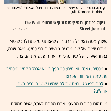
ביקורו של הנשיא דונלד טראמפ במטה הפדרל ריזרב במהלך השיפוצים / צילום: ap,
Julia Demaree Nikhinson
ניקול פרידמן, ננסי קיטנס וניקי טימראוס
The Wall
Street Journal
27.07.2025
שיפוץ מטה הפדרל ריזרב היה שאפתני מלכתחילה: שיפוץ
ומודרניזציה של שני מבנים מרשימים בני כמעט מאה שנה,
באזור אייקוני של עיר מרכזית. ואז זה פגש את הביצה.
●
מכסים, נאט"ו ואיומים: כך הפך נשיא ארה"ב למי שמכתיב
את עתיד האיחוד האירופי
●
למה הפנטגון רצה שכולם יאמינו שיש חייזרים בשמי
ארה"ב?
מי תהום גבוהים מהצפוי ארבו מתחת לאתר, אשר ממוקם