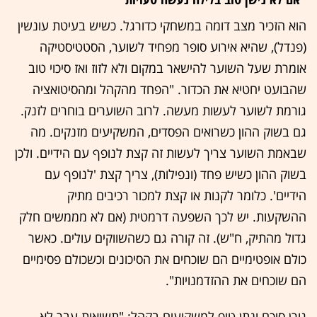
הוא הזכיר מצב דומה במשחקי כדורגל. כשיש בעיטת עונשין
(פנדל), שהיא אירוע סופר מפחיד לשוער, הסטטיסטיקה
אומרת שעל השוער להישאר במקום ולא לזוז ואז סיכוי טוב
שהבועט יחטיא את הכדור. "הפחד מהקהל ומהסיטואציה
גורמת לשוער לעשות מעשה. לרוב השוערים בוחרים לזנק.
גם בשוק ההון כשרואים הפסדים, המשקיעים מזנקים. מה
שבאמת השוער צריך לעשות זה קצת לנופף עם הידיים. ולכן
בשוק ההון כשיש פחד (ונפילות), צריך קצת 'לנופף עם
הידיים'. כלומר לקנות או קצת למכור רכיבים מתיק
ההשקעות. יש לכך השפעה דרמטית (אם לא מממשים חלק
גדול מהתיק, ח"ש). זה קורה גם כשהשווקים עולים. כאשר
כולם אופטימיים הם שוכחים את הסיכונים וכשכולם פסימיים
הם שוכחים את ההזדמנויות".
גורן סיכם ונתן טיפ למשקיעים בקהל: "תשואות עבר לא