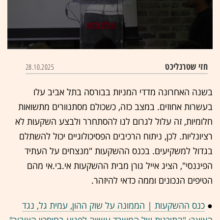
0
seconds
חזי שטרנליכט
28.10.2025
of
15
minutes,
בשנה האחרונה מדדי המניות בבורסה בתל אביב עלו
59
seconds
בעשרות אחוזים. במצב כזה, כשכולם מסתנוורים מתשואות
חלומיות, זה עלול לגרום לנו להסתחרר ולבצע השקעות לא
רציונליות. לכן, ניתוח הרכיבים הפסיכולוגיים יכול להשתלם
בגדול למשקיעים. בכנס ההשקעות "מנצחים על העתיד
הפיננסי", הציג אייל גורן מבית ההשקעות אי.בי.אי מהם
הטיפים הנכונים וממה כדאי להיזהר.
●
כנס ההשקעות | הממונה על שוק ההון, עמית גל, נגד
האוצר: "התוכנית של המשרד עשויה לפגוע בחיסכון הציבור"