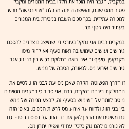
במקביל, הגבר היה מוכר את חלקו בבית המגורים ומקבל
פטור ממס שבח, והאישה הייתה מקבלת "שווי רכישה" חדש
למכירה עתידית. בכך סכום השבח במכירת בית המגורים
בעתיד היה קטן יותר.
במקרים רבים אני נתקל בעורכי דין שמייצגים צדדים להסכם
גירושים ועושים שימוש בהוראות סעיף 4א לחוק מיסוי
מקרקעין. סעיף זה אינו רואה בחלוקת רכוש בין בני זוג אגב
גירושים אירוע מס. לכאורה, הטבה של ממש.
זו הדרך הפשוטה והקלה שאכן מסייעת לבני הזוג לסיים את
המחלוקת בינהם בהקדם. ברם, אני סבור כי במקרים מסוימים
מוטב לוותר על השימוש בסעיף זה, לבצע מכירה של ממש
בין בני הזוג ולדווח על אירוע מס לרשות המסים. באופן הזה
גם משיגים את הרצון לאזן את בני הזוג על בסיס ברוטו - וגם
לא גורמים להם נזק כלכלי עתידי ואפילו יתרון מס.