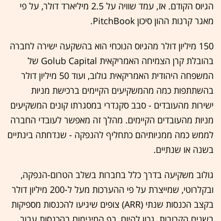
הגיוס הקודם. אז, עמד שוויה על 2.5 מיליארד דולר, על פי
מאגר קרנות ההון סיכון PitchBook.
150 מיליון דולר מהגיוס הנוכחי הוא בהשקעה ישירה לחברה
בהובלת קרן הצמיחה האמריקאית Golub Capital של
המשפחה היהודית האמריקאית גולוב, ועוד 50 מיליון דולר
בהשתתפות כמה מהמשקיעים הקיימים ברכישת מניות
ישירות מהעובדים - סבב סקנדרי במסגרתו קונים המשקיעים
מניות מהעובדים הקיימים. מהלך זה מאפשר לעובדי החברה
לממש כמה ממניותיהם כתחליף להנפקה - שנדחתה בינתיים
בשנה או שנתיים.
גולוב משקיעה בדרך כלל בחברות בשלב הטרום-הנפקה,
ובקלרוטי, שמייצרת על פי ההערכות מעל ל-200 מיליון דולר
בקצב הכנסות שנתי (ARR) צופים שיגיעו להכנסות מספיקות
בשנים הקרובות. נכון להיום, רף המינימום בהכנסות עבור