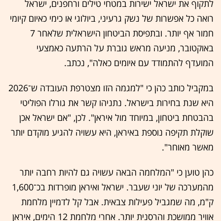
לתקוף את ישראל ישירות במטחי טילים ורחפנים, ישראל
רואה כל אפשרות של נשק גרעיני, ביולוגי או כימי כאיום קיומי
חמור אף יותר. ובתפיסת הביטחון הישראלית שלאחר 7
באוקטובר, מניעה מראש גוברת על הרתעה כאמצעי
המועדף להתמודד עם איומים כאלה", נכתב.
במקביל כותב כהן כי "למגמה הזו מצטרפת העובדה ש־2026
היא שנת בחירות בישראל. נתניהו קשר את גורלו הפוליטי
בהבטחת ביטחון, במיוחד מול איראן". לכן, "אם ישראל אכן
שוקלת תקיפה נוספת באיראן, היא עשויה להגיע מוקדם יותר
מאשר מאוחר".
כהן טוען כי "המלחמה הבאה עשויה גם להיות רחבה יותר
מהמערכה של יוני שעבר. ישראל ואיראן מופרדות בכ־1,600
ק"מ, מה שמגביל פעילות צבאית. אבל קל לדמיין מלחמת
אוויר ממושכת והרסנית יותר. אחרי מלחמת 12 הימים, איראן