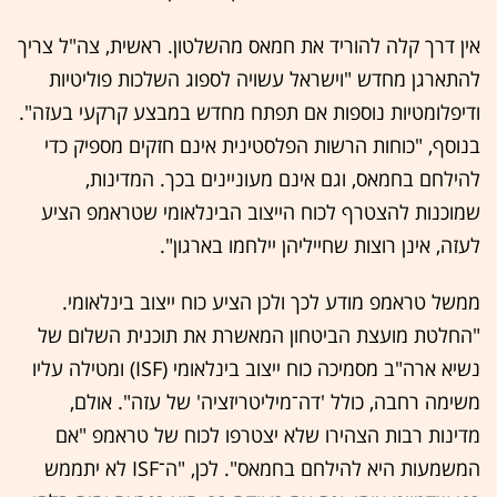
אין דרך קלה להוריד את חמאס מהשלטון. ראשית, צה"ל צריך
להתארגן מחדש "וישראל עשויה לספוג השלכות פוליטיות
ודיפלומטיות נוספות אם תפתח מחדש במבצע קרקעי בעזה".
בנוסף, "כוחות הרשות הפלסטינית אינם חזקים מספיק כדי
להילחם בחמאס, וגם אינם מעוניינים בכך. המדינות,
שמוכנות להצטרף לכוח הייצוב הבינלאומי שטראמפ הציע
לעזה, אינן רוצות שחייליהן יילחמו בארגון".
ממשל טראמפ מודע לכך ולכן הציע כוח ייצוב בינלאומי.
"החלטת מועצת הביטחון המאשרת את תוכנית השלום של
נשיא ארה"ב מסמיכה כוח ייצוב בינלאומי (ISF) ומטילה עליו
משימה רחבה, כולל 'דה־מיליטריזציה' של עזה". אולם,
מדינות רבות הצהירו שלא יצטרפו לכוח של טראמפ "אם
המשמעות היא להילחם בחמאס". לכן, "ה־ISF לא יתממש