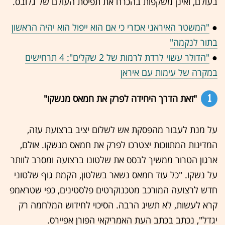
בעולם, ואינן משקפות בהכרח את תפיסת העולם של גלובס.
●
"המשטר האיראני אכזרי כי אם הוא ייפול הוא יהיה הראשון
בתור לנקמה"
●
"הדולר עשוי לרדת לרמות של 2 שקלים": 4 תרחישים
במקרה של עימות עם איראן
1
"זאת הדרך היחידה לפרק את חמאס מנשקו"
על מנת לעבור מהפסקת אש לשלום יציב ברצועת עזה,
המדינות המתווכות יצטרכו לפרק את חמאס מנשקו. אולם,
ארגון הטרור ממשיך לבסס את שלטונו ברצועה ומסרב לוותר
על נשקו. "כל עוד חמאס נשאר בשלטון, הקמת גוף שלטוני
חדש לרצועה המורכב מטכנוקרטים פלסטינים, כפי שטראמפ
קרא לעשות, לא תשיג הרבה. הסיכוי לחידוש המלחמה רק
יגדל", נכתב בכתב העת האמריקאי הפורן אפיירס.