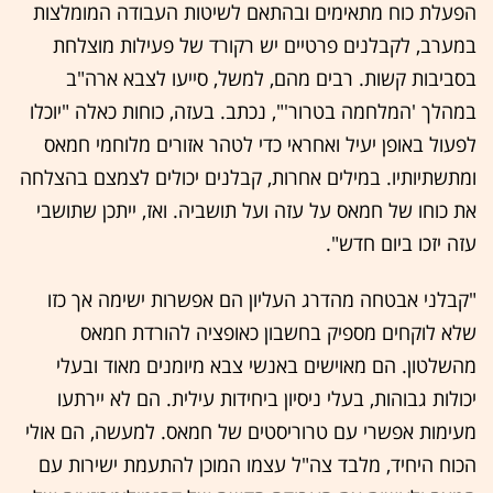
הפעלת כוח מתאימים ובהתאם לשיטות העבודה המומלצות
במערב, לקבלנים פרטיים יש רקורד של פעילות מוצלחת
בסביבות קשות. רבים מהם, למשל, סייעו לצבא ארה"ב
במהלך 'המלחמה בטרור'", נכתב. בעזה, כוחות כאלה "יוכלו
לפעול באופן יעיל ואחראי כדי לטהר אזורים מלוחמי חמאס
ומתשתיותיו. במילים אחרות, קבלנים יכולים לצמצם בהצלחה
את כוחו של חמאס על עזה ועל תושביה. ואז, ייתכן שתושבי
עזה יזכו ביום חדש".
"קבלני אבטחה מהדרג העליון הם אפשרות ישימה אך כזו
שלא לוקחים מספיק בחשבון כאופציה להורדת חמאס
מהשלטון. הם מאוישים באנשי צבא מיומנים מאוד ובעלי
יכולות גבוהות, בעלי ניסיון ביחידות עילית. הם לא יירתעו
מעימות אפשרי עם טרוריסטים של חמאס. למעשה, הם אולי
הכוח היחיד, מלבד צה"ל עצמו המוכן להתעמת ישירות עם