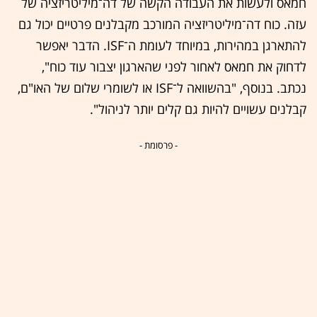
חמאס ולעשות את העבודה הקשה של דה־מיליטריזציה של
עזה. כוח דה־מיליטריזציה המורכב מקבלנים פרטיים יכול גם
להתארגן במהירות, במיוחד לעומת ה־ISF. הדבר יאפשר
לדחוק את חמאס לאחור לפני שהארגון יצבור עוד כוח",
נכתב. בנוסף, "בהשוואה ל־ISF או לשומרי שלום של האו"ם,
קבלנים עשויים להיות גם קלים יותר לניהול".
- פרסומת -