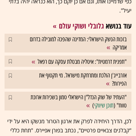
כפי שדמיינו אותו, וגם אם כן יוקם כך, הוא כנראה יהיה בלתי
יעיל".
עוד בנושא
גלובלי ושוקי עולם
בזכות הנשק הישראלי: המדינה שהפכה למובילה בדרום
אמריקה
"תפנית דרמטית": איטליה מבטלת עסקה עם רפאל
אזרבייג'ן הולכת ומתרחקת מישראל. מי תקטוף את
הפירות?
"העתיד של שוק הנדל"ן הישראלי טמון בשכירות ארוכת
טווח" (
תוכן שיווקי
)
לכן, הדרך היחידה לפרק את ארגון הטרור מנשקו היא על ידי
"קבלנים צבאיים פרטיים", נכתב בפורן אפיירס. "תחת כללי