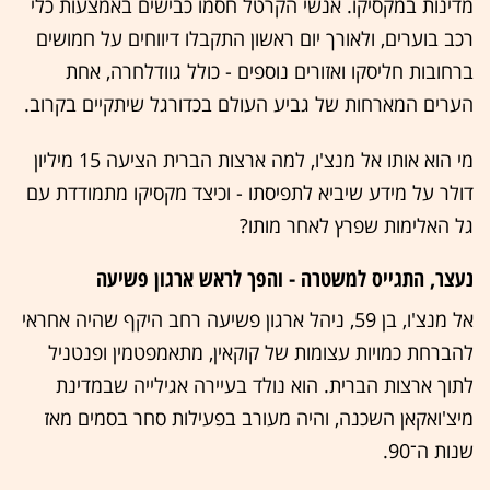
מדינות במקסיקו. אנשי הקרטל חסמו כבישים באמצעות כלי
רכב בוערים, ולאורך יום ראשון התקבלו דיווחים על חמושים
ברחובות חליסקו ואזורים נוספים - כולל גוודלחרה, אחת
הערים המארחות של גביע העולם בכדורגל שיתקיים בקרוב.
מי הוא אותו אל מנצ'ו, למה ארצות הברית הציעה 15 מיליון
דולר על מידע שיביא לתפיסתו - וכיצד מקסיקו מתמודדת עם
גל האלימות שפרץ לאחר מותו?
נעצר, התגייס למשטרה - והפך לראש ארגון פשיעה
אל מנצ'ו, בן 59, ניהל ארגון פשיעה רחב היקף שהיה אחראי
להברחת כמויות עצומות של קוקאין, מתאמפטמין ופנטניל
לתוך ארצות הברית. הוא נולד בעיירה אגילייה שבמדינת
מיצ'ואקאן השכנה, והיה מעורב בפעילות סחר בסמים מאז
שנות ה־90.