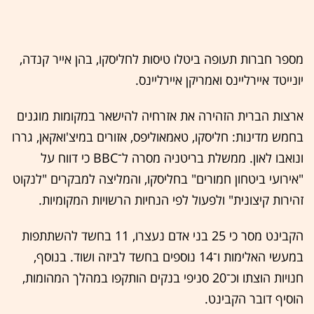
מספר חברות תעופה ביטלו טיסות לחליסקו, בהן אייר קנדה,
יונייטד איירליינס ואמריקן איירליינס.
ארצות הברית הזהירה את אזרחיה להישאר במקומות מוגנים
בחמש מדינות: חליסקו, טאמאוליפס, אזורים במיצ'ואקאן, גררו
ונואבו לאון. ממשלת בריטניה מסרה ל־BBC כי דווח על
"אירועי ביטחון חמורים" בחליסקו, והמליצה למבקרים "לנקוט
זהירות קיצונית" ולפעול לפי הנחיות הרשויות המקומיות.
הקבינט מסר כי 25 בני אדם נעצרו, 11 בחשד להשתתפות
במעשי האלימות ו־14 נוספים בחשד לביזה ושוד. בנוסף,
חנויות הוצתו וכ־20 סניפי בנקים הותקפו במהלך המהומות,
הוסיף דובר הקבינט.