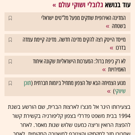
עוד בנושא
גלובלי ושוקי עולם
המדינה האירופית שתקים מפעל מל"טים ישראלי
בשטחה
מייסד הייטק רצה להקים מדינה חדשה. מדינה קיימת עמדה
בדרכו
לא רק כיפת ברזל: המערכות הישראליות שקונה איחוד
האמירויות
מנוע הצמיחה הבא של הצפון מתחיל ביזמות חברתית (
תוכן
שיווקי
)
בצעירותו היגר אל מנצ'ו לארצות הברית, שם הורשע בשנת
1994 בבית משפט פדרלי בצפון קליפורניה בקשירת קשר
להפצת הרואין וריצה כמעט שלוש שנות מאסר. לאחר
שחרורו חזר למקסיקו והצטרף למשטרה המקומית. לאחר