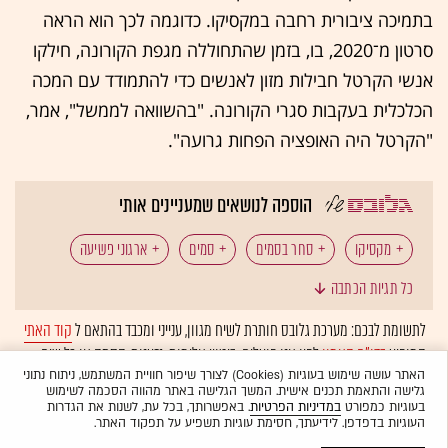
בתמיכה ציבורית רחבה במקסיקו. כדוגמה לכך הוא הראה
סרטון מ־2020, בו, בזמן שהתחוללה מגפת הקורונה, חילקו
אנשי הקרטל חבילות מזון לאנשים כדי להתמודד עם המכה
הכלכלית בעקבות סגרי הקורונה. "בהשוואה לממשל", אמר,
"הקרטל היה האופציה הפחות גרועה".
הוספה לנושאים שמעניינים אותי
מקסיקו
סחר בסמים
סמים
ארגוני פשיעה
כל תגיות הכתבה
פשיעה
לתשומת לבכם: מערכת גלובס חותרת לשיח מגוון, ענייני ומכבד בהתאם ל
קוד האתי
המופיע
בדו"ח האמון
לפיו אנו פועלים. ביטויי אלימות, גזענות, הסתה או כל שיח
בלתי הולם אחר מסוננים בצורה
אוטומטית
ולא יפורסמו באתר.
האתר עושה שימוש בעוגיות (Cookies) לצורך שיפור חוויית המשתמש, ניתוח נתוני
גלישה והתאמת תכנים אישית. המשך הגלישה באתר מהווה הסכמה לשימוש
בעוגיות כמפורט
במדיניות הפרטיות
. באפשרותך, בכל עת, לשנות את הגדרות
העוגיות בדפדפן. לידיעתך, חסימת עוגיות תשפיע על תפקוד האתר.