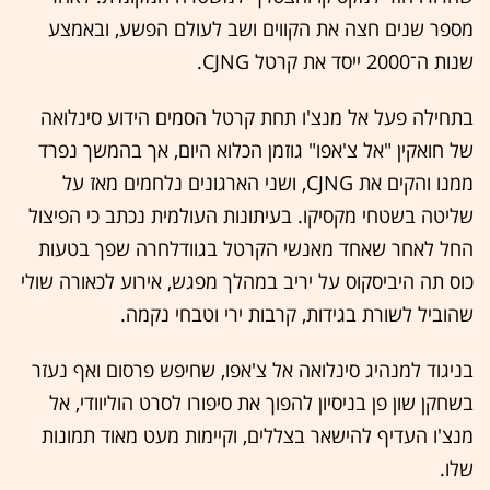
מספר שנים חצה את הקווים ושב לעולם הפשע, ובאמצע
שנות ה־2000 ייסד את קרטל CJNG.
בתחילה פעל אל מנצ'ו תחת קרטל הסמים הידוע סינלואה
של חואקין "אל צ'אפו" גוזמן הכלוא היום, אך בהמשך נפרד
ממנו והקים את CJNG, ושני הארגונים נלחמים מאז על
שליטה בשטחי מקסיקו. בעיתונות העולמית נכתב כי הפיצול
החל לאחר שאחד מאנשי הקרטל בגוודלחרה שפך בטעות
כוס תה היביסקוס על יריב במהלך מפגש, אירוע לכאורה שולי
שהוביל לשורת בגידות, קרבות ירי וטבחי נקמה.
בניגוד למנהיג סינלואה אל צ'אפו, שחיפש פרסום ואף נעזר
בשחקן שון פן בניסיון להפוך את סיפורו לסרט הוליוודי, אל
מנצ'ו העדיף להישאר בצללים, וקיימות מעט מאוד תמונות
שלו.