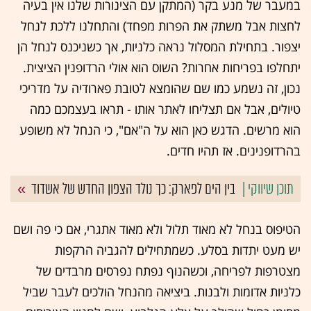
במעבר של מנע בקר (המתקן עם הצינורות שלנו אין בעיה
לחצות אבל משתק את הפרות מפחד) והתחלנו ללכת לנחל
יצפור. בתחילת המסלול נראה כלניות, אך כשניכנס לנחל הן
יתחלפו בפריחות אחרות? השוס הוא אולי הרדופנין הציצית.
נכון, זה נשמע כמו שם שהומצא לטובת פארודיה על מדריכי
טיולים, אבל אם תצליחו לאתר אותו - תראו בעצמכם כמה
הוא מרשים. הדגש כאן הוא על ה"אם", כי הנחל לא משופע
בהרדופנינים. אז תהיו חדים.
בין הים לפארק: כך נולד הצפון החדש של אשדוד
הטיפוס בנחל לא מאוד תלול ולא מאוד אתגרי, אם כי פה ושם
יש מעט יתדות בסלע. כשמתחילים להגביה הרקפות
מצטרפות לפריחה, וכשהנוף נפתח נפרסים מרבדים של
כלניות אדומות ולבנות. ביציאה מהנחל הולכים לעבר שביל