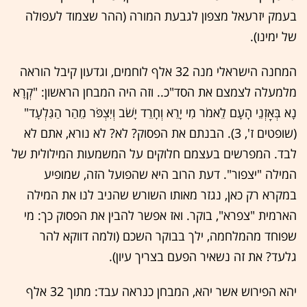
בעמק יזרעאל מצפון לגבעת המורה (ההר שצמוד לעפולה
של ימינו).
המחנה הישראלי מנה 32 אלף לוחמים, וגדעון קיבל הוראה
מלמעלה לצמצם את הסד"כ.. וזה היה המבחן הראשון: "קְרָא
נָא בְּאׇזְנֵי הָעָם לֵאמֹר מִי יָרֵא וְחָרֵד יָשֹׁב וְיִצְפֹּר מֵהַר הַגִּלְעָד"
(שופטים ז', 3). הבנתם את הפסוק? לא? לא נורא, אתם לא
לבד. המפרשים בעצמם חלוקים על המשמעות המילולית של
המילה "יצפור". דעת הרוב היא שהפועל הזה, שמופיע
במקרא רק כאן, נגזר מאותו השורש שהניב לנו את המילה
הארמית "צפרא", בוקר. ואז אפשר להבין את הפסוק כך: מי
שפוחד מהמלחמה, ילך בבוקר השכם (ולמה דווקא להר
גלעד? את זה נשאיר הפעם בצריך עיון).
יהא הפירוש אשר יהא, המבחן כנראה עבד: מתוך 32 אלף