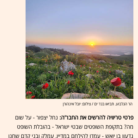
הר הגלבוע. תביאו בגד ים / צילום: יובל אינהורן
פרטי טריוויה להרשים את החבר'ה:
נחל יצפור - על שום
מה? בתקופת השופטים שבטי ישראל - בהובלת השופט
גדעון בן יואש - עמדו להילחם במדיין, עמלק ובני קדם שחנו