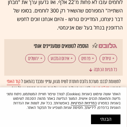
לוחמים עזבו לא פחות מ־22 אלף. ואז גדעון ערך את "מבחן
השתייה" המפורסם שהשאיר רק 300 לוחמים. בסופו של
דבר ניצחנו, המדיינים גורשו - והיום אנחנו זוכים לחפש
הרדופנין בנחל בעל שם אניגמטי.
הוספה לנושאים שמעניינים אותי
טיולים
פרחים
אירוס הגלבוע
ירושלים
כל תגיות הכתבה
יהודה ושומרון
לתשומת לבכם: מערכת גלובס חותרת לשיח מגוון, ענייני ומכבד בהתאם ל
קוד האתי
המופיע
בדו"ח האמון
לפיו אנו פועלים. ביטויי אלימות, גזענות, הסתה או כל שיח
בלתי הולם אחר מסוננים בצורה
אוטומטית
ולא יפורסמו באתר.
האתר עושה שימוש בעוגיות (Cookies) לצורך שיפור חוויית המשתמש, ניתוח נתוני
גלישה והתאמת תכנים אישית. המשך הגלישה באתר מהווה הסכמה לשימוש
בעוגיות כמפורט
במדיניות הפרטיות
. באפשרותך, בכל עת, לשנות את הגדרות
העוגיות בדפדפן. לידיעתך, חסימת עוגיות תשפיע על תפקוד האתר.
הבנתי