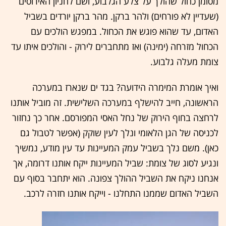
מסומן כחול שהולך על צלע הגלבוע, ושם לחניון האירוסים
(שעדיין לא פורחים) ולהר ברקן. מהר ברקן יורדים בשביל
האדום, עד שהוא פוגש את הכחול. במפגש הולכים עם
הכחול מזרחה (ימינה) ואז מתחברים לירוק - והולכים איתו עד
צומת מעלה גלבוע.
ואיך אומרת המימרה הידועה? בגד ים שנארז במערכה
הראשונה, חייב להישלף במערכה השלישית. זה מוביל אותנו
לרחצה בחוף הירוק של נחל האסי המפורסם. אחר כך נחזור
לכניסה של הגן הלאומי ונלך לעין שוקק (אפשר לטבול גם
כאן). משם נלך בשביל עמק המעיינות עד עין מודע, נמשיך
ונגיע לסוג של צומת: שביל המעיינות ייקח אותנו דרומה, אך
אנחנו ניקח את השביל ההולך צפונה. הוא יתחבר בסוף עם
השביל האדום שממנו התחלנו - וייקח אותנו חזרה לרכב.