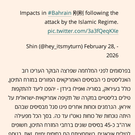
Impacts in
#Bahrain
刚刚 following the
attack by the Islamic Regime.
pic.twitter.com/3a3fQeqKXe
February 28,
- Shin (@hey_itsmyturn)
2026
בפרסומים לפני המלחמה שפרצה הבוקר העריכו רוב
האנליסטים כי הבסיסים האמריקאים הפזורים במזרח התיכון,
כולל בעיראק, בסוריה ואפילו בירדן - יהפכו ליעד להתקפות
טילים בליסטיים במקרה של תקיפה אמריקאית-ישראלית על
איראן. הגרמנים וכוחות אחרים פינו סגל מבסיסים שבהם
היתה נוכחות של כוחות נאט"ו עד כה. בסך הכל מפעילה
ארה"ב כ-45 בסיסים שונים ברחבי המזרח התיכון, חשופים
לטילים איראנים, כשמחציתם הם בסיסים ימיים. זאת, בנוסף