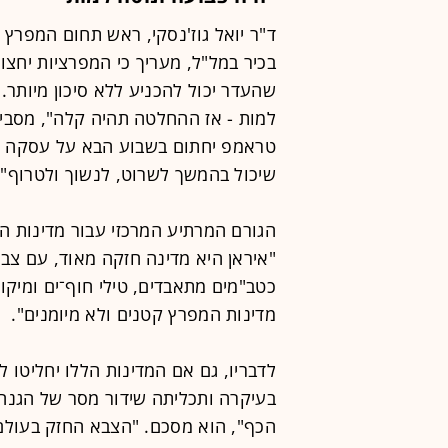
בכיר במל"ל, מעריך כי המפרציות יחצו
שהעדר יכול להכניע ללא סיכון מיותר
למות - אז ההחלטה תהיה קלה", מסביר ג
טראמפ יחתום בשבוע הבא על עסקה עם 
שיכול בהמשך לשרוט, לנשוך ולטרוף".
הגורם המרתיע המרכזי עבור מדינות ה
"איראן היא מדינה חזקה מאוד, עם צבא
כטב"מים מתאבדים, טילי חוף־ים ומיקוש
מדינות המפרץ קטנים ולא מיומנים".
לדבריו, גם אם המדינות הללו יחליטו
בעיקרה ותכליתה שידור מסר של הגנה
הכף", הוא מסכם. "הצבא החזק בעולם 