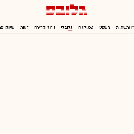
'ן ותשתיות
משפט
טכנולוגיה
גלובלי
ניהול וקריירה
דעות
שיווק ופ