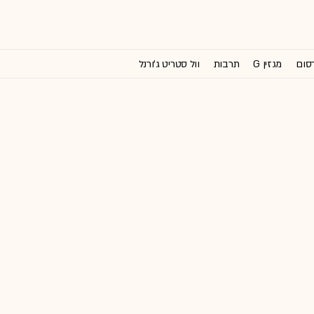
רסום
מגזין G
תרבות
וול סטריט ג'ורנל