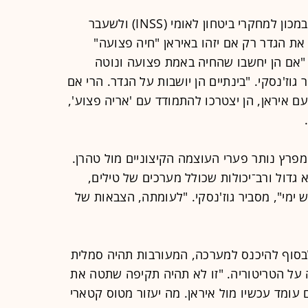
ד"ר יואל גוז'נסקי, ראש תחום המפרץ במכון למחקרי ביטחון לאומי (INSS) ולשעבר
 את הגדר רק אם יזהו באיראן "חיה פצועה"
. "אם הן יחשבו שהחיה באמת פצועה ונוטה
וז'נסקי. "בינתיים הן יושבות על הגדר. הרי אם
איראן, הן יצטרכו להתמודד עם 'אריה פצוע',
מפרץ נותר פערי העוצמה הקיצוניים מול טהרן.
 גדול ורב־יכולות שכולל מערכים של טילים,
 ימי", מסביר גוז'נסקי. "לעומתה, הצבאות של
 לבסוף להיכנס למערכה, המעורבות תהיה סמלית
 על הטריטוריה. "זו לא תהיה תקיפה שתטה את
עומד עכשיו מול איראן. מה יעזור מטוס קטארי