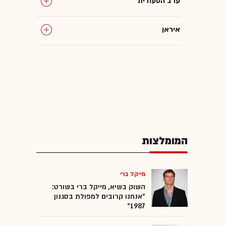
ערב הסעודית
איראן
כווית
בחריין
המומלצות
מייקל ברי
השוק בשיא, מייקל ברי בשורט:
"אנחנו קרובים למפולת בסגנון
1987"