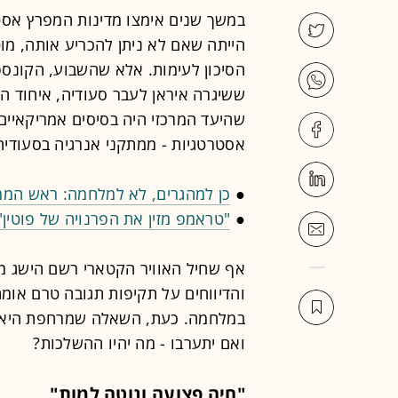
במשך שנים אימצו מדינות המפרץ אסט
הייתה שאם לא ניתן להכריע אותה, מו
הסיכון לעימות. אלא שהשבוע, הקונספ
ששיגרה איראן לעבר סעודיה, איחוד האמי
שהיעד המרכזי היה בסיסים אמריקאיים
אסטרטגיות - ממתקני אנרגיה בסעודיה
●
כן למהגרים, לא למלחמה: ראש ה
●
"טראמפ מזין את הפרנויה של פוטין
אף שחיל האוויר הקטארי רשם הישג מב
והדיווחים על תקיפות תגובה טרם אומת
במלחמה. כעת, השאלה שמרחפת היא: 
ואם יתערבו - מה יהיו ההשלכות?
"חיה פצועה ונוטה למות"