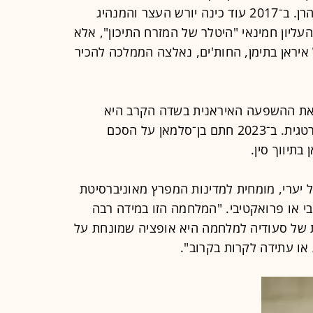
מניסיונות העבר להפגין שרירים מול טהרן. ב־2017 עוד כינה יורש העצר והמנהיג
עליון חמינאי "היטלר של המזרח התיכון", אלא
ראן בתימן, החות'ים, נאלצה הממלכה להכיר
את ההשפעה האיראנית בשדה הקרב היא
שהובילה בסופו של דבר לתפנית אסטרטגית. ב־2023 חתם בן־סלמאן על הסכם
בתיווך סין.
 יערי, מומחית למדינות המפרץ מאוניברסיטת
יבי או פרואקטיבי. "המלחמה הזו במידה רבה
 של סעודיה למלחמה היא אופציה שמונחת על
או עתידה לקרות בקרוב".