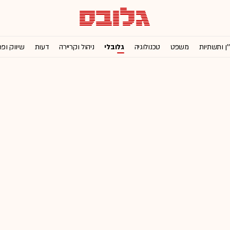
'ן ותשתיות
משפט
טכנולוגיה
גלובלי
ניהול וקריירה
דעות
שיווק ופ