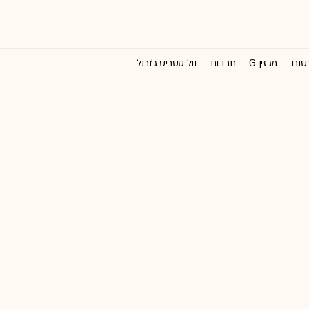
רסום
מגזין G
תרבות
וול סטריט ג'ורנל