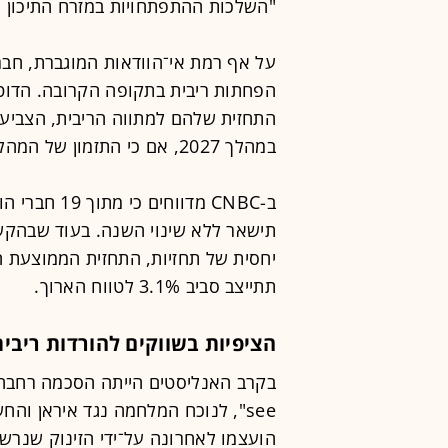
"השלכות ההתפתחויות במזרח התיכון ע
על אף רמת אי־הוודאות המוגברת, חבר
התחזית שלהם למתווה הריבית, הצביע
במהלך 2027, אם כי התזמון של המהלכים הללו נותר לא ברור.
ב-CNBC מדוו
תישאר ללא שינוי השנה. בעוד שבהקשר
תתייצב סביב 3.1% לטווח הארוך.
הציפיות בשווקים להורדות ריבי
see", לנוכח המלחמה נגד איראן וה
הועצמו לאחרונה על־ידי הזינוק שנרש