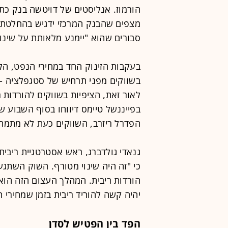
הורמוז. אנליסטים של דויטשה בנק כת
מצפים שהבנק המרכזי ידגיש בהחלטתו 
סבורים שהוא "יימנע מלאותת על שינוי
בעקבות הזינוק החד במחירי הנפט, הל
בשווקים מפני תרחיש של סטגפלציה - 
לאור זאת, הציפיות בשווקים להורדות 
בפייננשל טיימס דיווחו בסוף השבוע ש
הפדרל ריזרב, השווקים כעת לא מתמחרים 
כי "זה היה שינוי מטורף. השוק השתגע
הורדות ריבית. המהלך העצום הזה הו
יהיה קשה להוריד ריבית בזמן שמחירי ה
הפד בין הפטיש לסדן