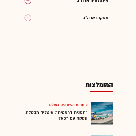
אינפלציה ארה"ב
מאקרו ארה"ב
כלכלת ארה"ב
ארה"ב
איראן
המומלצות
נפט
כותרות העיתונים בעולם
"תפנית דרמטית": איטליה מבטלת
עסקה עם רפאל