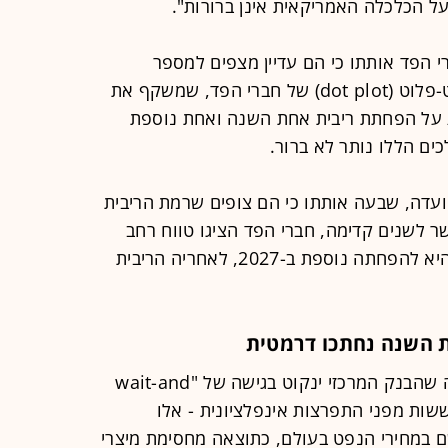
ל הכלכלה האמריקאית אינן ברורות".
י הפד אותתו כי הם עדיין מצפים למספר
הפחתות ריבית בתקופה הקרובה. הדוט-פלוט (dot plot) של חברי הפד, שמשקף את
 על הפחתת ריבית אחת השנה ואחת נוספת
חים כי מתוך 19 חברי הוועדה, שבעה אותתו כי הם צופים שרמת הריבית
 לשנים קדימה, חברי הפד הציגו טווח רחב
יחסית של תחזיות, התחזית הממוצעת היא להפחתה נוספת ב-2027, לאחריה הריבית
ת השנה נחתכו דרמטית
בקרב האנליסטים הייתה הסכמה רחבה שהבנק המרכזי ינקוט בגישה של "wait-and
חששות מפני התפרצות אינפלציונית - אלו
ם במחירי הנפט בעולם, כתוצאה מחסימת מיצרי