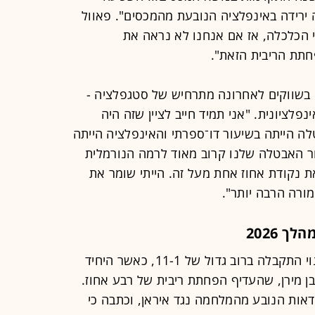
ירידה באינפלציה הנובעת מהמכסים". פאוול
עי הכלכלה, אז אם אנחנו לא נראה את
תת הריבית הזאת".
בשווקים לאחרונה מתרחיש של סטגפלציה -
לציונית. "אני תמיד חייב לציין שזה היה
קופה שהאבטלה הייתה בשיעור דו־ספרתי והאינפלציה הייתה
ר האבטלה שלנו קרוב מאוד לרמה הנורמלית
ת נקודת אחוז אחת מעל זה. הייתי שומר את
ורה הרבה יותר".
 2026
ההחלטה להשאיר את הריבית ללא שינוי התקבלה ברוב גדול של 11-1, כאשר היחיד
 מירן, שהעדיף הפחתת ריבית של רבע אחוז.
אות הנובע מהמלחמה נגד איראן, וכתבה כי