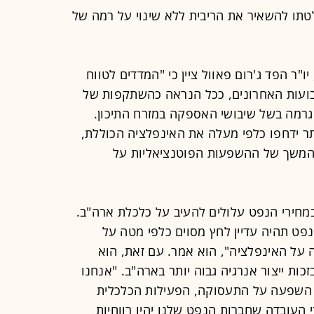
לטתו להשאיר את הריבית ללא שינוי על רמה של
ר הפד ג'רום פאוול ציין כי "המדדים לטווח
בועות האחרונים, ככל הנראה כהשתקפות של
רמה בשל שיבושי האספקה במזרח התיכון.
ותר ידחפו כלפי מעלה את האינפלציה הכוללת,
והמשך של ההשפעות הפוטנציאליות על
ק במחירי הנפט עלולים להעיב על כלכלת ארה"ב.
פט תהיה עדיין לחץ מסוים כלפי מטה על
על האינפלציה", הוא אמר. עם זאת, הוא
זכות ייצור אנרגיה גבוה יותר בארה"ב. "אנחנו
 כל השפעה על התעסוקה, הפעילות הכלכלית
 העובדה שחברות הנפט שלנו יהיו רווחיות