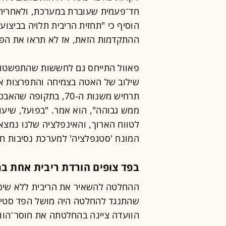
חד־פעמית שעוברת במערכת, ולאחריה 
הוסיף כי "תחזית הריבית תלויה בביצו
ההתקדמות הזאת, אז לא תראו את הפח
פאוול התייחס גם לחששות שהתפשטו 
שילוב של האטה בצמיחה והתפרצות אינפ
תרחיש משנות ה-70, בת
ממש גבוהה", הוא אמר. "בפועל, שיעו
לטווח הארוך, והאינפלציה שלנו נמצא
המונח 'סטגפלציה' למערכת נסיבות חמ
בפד צופים הורדת ריבית אחת במהלך
שהתנגד להחלטה היה מושל הפד סטיבן
הוועדה ציינה בהחלטתה את חוסר־הווד