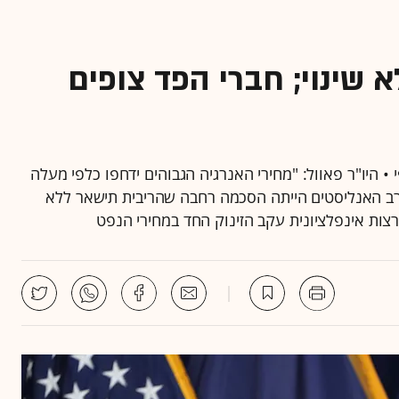
 שינוי; חברי הפד צופים
 ברמה של 3.75%, בהתאם לצפי • היו"ר פאוול: "מחירי האנרגיה הגבוהים ידחפו כלפי מעלה
רב האנליסטים הייתה הסכמה רחבה שהריבית תישאר ללא
רצות אינפלציונית עקב הזינוק החד במחירי הנפט