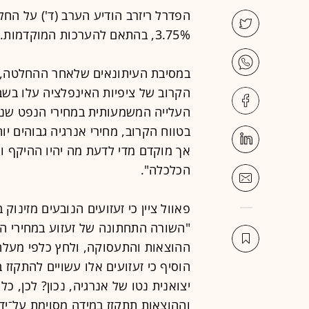
הפדרל ריזרב הודיע הערב (ד') על הח
3.75%, בהתאם להערכות המוקדמות.
במסיבת העיתונאים שלאחר ההחלטה, יו"
הקרוב של ציפיות האינפלציה עלו בש
העלייה המשמעותית במחירי הנפט שנג
בטווח הקרוב, מחירי אנרגיה גבוהים י
אך מוקדם מדי לדעת מה יהיו ההיקף 
הכלכלה".
פאוול ציין כי זעזועים הנובעים מזינו
"השורה התחתונה של זעזוע במחירי הנ
ההוצאות והתעסוקה, ולחץ כלפי מעלה 
הוסיף כי זעזועים אלו עשויים להתקזז ב
יצואנית נטו של אנרגיה, נכון? לכן,
וההוצאות תתקזז במידה מסוימת על־ידי