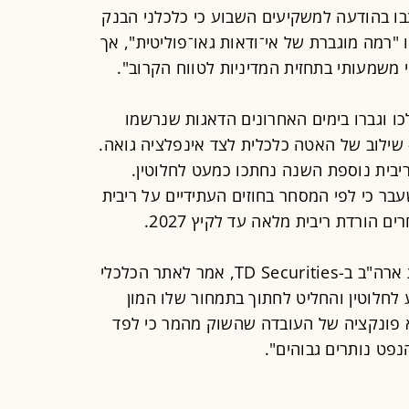
בו בהודעה למשקיעים השבוע כי כלכלני הבנק
"רמה מוגברת של אי־ודאות גאו־פוליטית", אך
 משמעותי בתחזית המדיניות לטווח הקרוב".
כו וגברו בימים האחרונים הדאגות שנרשמו
שילוב של האטה כלכלית לצד אינפלציה גואה.
ריבית נוספת השנה נחתכו כמעט לחלוטין.
עבר כי לפי המסחר בחוזים העתידיים על ריבית
הורדת ריבית מלאה עד לקיץ 2027.
גנאדי גולדברג, ראש אסטרטגיית ריבית ארה"ב ב-TD Securities, אמר לאתר הכלכלי
 לחלוטין והחליט לחתוך בתמחור שלו המון
א פונקציה של העובדה שהשוק מהמר כי לפד
נפט נותרים גבוהים".