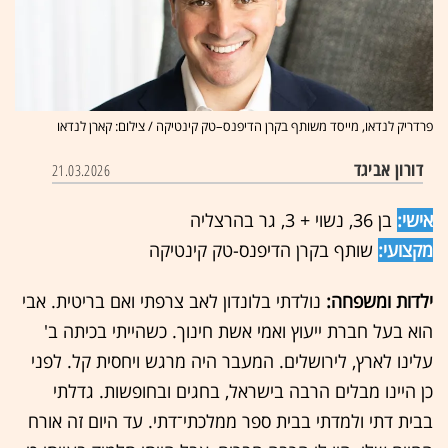
פרדריק לנדאו, מייסד משותף בקרן הדיפנס–טק קינטיקה / צילום: קארן לנדאו
דורון אביגד
21.03.2026
אישי:
בן 36, נשוי + 3, גר בהרצליה
מקצועי:
שותף בקרן הדיפנס-טק קינטיקה
ילדות ומשפחה:
נולדתי בלונדון לאב צרפתי ואם בריטית. אבי
הוא בעל חברת ייעוץ ואמי אשת חינוך. כשהייתי בכיתה ב'
עלינו לארץ, לירושלים. המעבר היה מרגש ויחסית קל. לפני
כן היינו מבלים הרבה בישראל, בחגים ובחופשות. גדלתי
בבית דתי ולמדתי בבית ספר ממלכתי־דתי. עד היום זה אורח