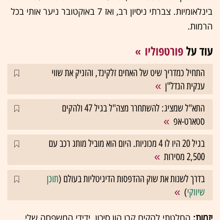
בינלאומיות. צברתי ניסיון רב, ואז 7 באוקטובר ניער אותי בכל
הרמות.
עוד על
פורטפוליו
התחיל כמדריך שיט של האחים זלקינד, והזניק את שווי
ענקית הנדל"ן
התא"ל שמציג: להשתחרר מצה"ל בגיל 47 ולהקים
סטארט-אפ
בגיל 20 היו לו 4 מכוניות. היום הוא מוביל מותג רכב עם
2,500 מסירות
בדרך לשנות את שוק ההדפסות הדיגיטליות בעולם (
תוכן
שיווקי
)
יזמות:
החלטתי להקים קרן הון סיכון. ידידי המשפחה שלי,