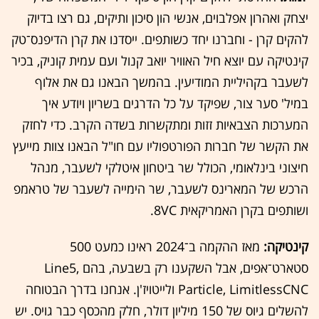
יצחק ואהרון אפלבוים, אנשי הון סיכון ותיקים, גם רצו בדיוק
להקים קרן - וחברנו יחד כשותפים. ייסדנו את קרן הדיפנס־טק
קינטיקה עם יוצא חיל האוויר יואב קנול ועם עמית קוניק, בכיר
לשעבר בקהיליית המודיעין. בהמשך הבאנו גם את אלוף
במיל' סער צור, שפיקד על כל הדרגים בשריון ויודע איך
המערכות הצבאיות זזות ומתקשרות בשדה הקרב. כדי לחזק
את הקשר של חברות הפורטפוליו עם חו"ל הבאנו צוות מייעץ
חיצוני בינלאומי, הכולל שר ביטחון איטלקי לשעבר, מנהל
הרכש של המארינס לשעבר, שר הימייה לשעבר של טראמפ
ושותפים בקרן האמריקאית 8VC.
קינטיקה:
מאז ההקמה ב־2024 ראינו כמעט 500
סטארט־אפים, אבל השקענו רק בשבעה, בהם Line5,
Particle, LimitlessCNC ולייטויז'ן. אנחנו בדרך הבטוחה
להשלים גיוס של 150 מיליון דולר, חלק מהכסף כבר גויס. יש