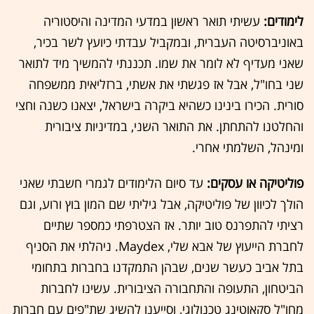
לימודים:
עשיתי תואר ראשון במדעי המדינה והיסטוריה
באוניברסיטה העברית, ובמקביל עבדתי כיועץ לשר בכיר,
שאני מעדיף לא לומר את שמו. תכננתי להמשיך מיד לתואר
שני בחו"ל, אבל אז פגשתי את אשתי, ברזליאית ממשפחה
סורית. הכירו בינינו כשהיא ביקרה בישראל, יצאנו כשנה וחצי
והחלטנו להתחתן. את התואר השני, במדיניות ציבורית
ומינהל, השלמתי אחרי.
פוליטיקה או עסקים:
עד סיום הלימודים לגמרי חשבתי שאני
הולך לכיוון של פוליטיקה, אבל גיליתי שם המון בוץ ורוע, וגם
רציתי להתפרנס טוב יותר. אז הצטרפתי כמספר שתיים
לחברת הייעוץ של אבא שלי, Maydex. ניהלתי את הסניף
בתל אביב כעשר שנים, שבהן התמקדנו בחברות בתחומי
הביטחון, התעופה והתחבורה הציבורית. עשינו לחברות
מחו"ל סקאוטינג טכנולוגי, וסייענו להשיג שת"פים עם חברות