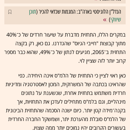
הנדל"ן הלוגיסטי בארה"ב: המגמות שכדאי להכיר (
תוכן
שיווקי
)
במקרים הללו, התחזית מדברת על שיעור חרדים של כ־40%
מתוך קבוצות "חייבי הגיוס" שהגדרנו. גם כאן, רק בקצה
התחזית ב־2065, מגיעים לנתון של כ־49%, שהוא כבר מספר
קרוב יותר לזה שציין לוי.
כאן ראוי לציין כי התחזית של הלמ"ס אינה היחידה. כפי
שהראינו בכתבה של המשרוקית, המכון לאסטרטגיה ומדיניות
חרדית משתמש בתחזית אחרת, שנשענת על נתונים
מינהליים, וגם בלמ"ס מתחילים לעדכן את התחזיות, אך
בקנה־מידה קטן יותר. כיום ישנה הסכמה שהתחזית הבינונית
של הלמ"ס סובלת מהערכת יתר, ושמשקל החברה החרדית
בעשורים הקרובים יהיו נמוכים יותר ממה שצוין.