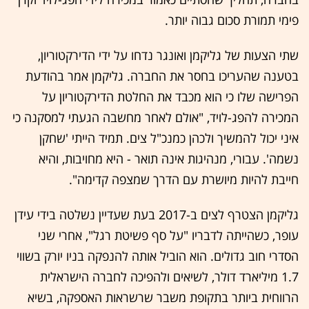
פימי תמורת סכום גבוה יותר.
שתי הצעות של גליקמן ואונגר נדחו על ידי הדירקטוריון,
בטענה שהעריכו בחסר את החברה. גליקמן אמר בהודעת
הפרישה שלו כי הוא מכבד את החלטת הדירקטוריון על
המכירה להפג-לויד, "אולם לאחר מחשבה הגעתי למסקנה כי
איני יכול להמשיך ולכהן כמנכ"ל צים. תמיד הייתי 'שחקן
נשמה'. עבורי, מנהיגות אינה תואר - היא מחויבות, והיא
חייבת להיות מיושרת עם הדרך שמצפה קדימה".
גליקמן הצטרף לצים ב-2017 בעת שעדיין נשלטה בידי עידן
עופר, כשהייתה לדבריו "על סף פשיטת רגל", אחרי שני
הסדרי חוב גדולים. הוא הוביל אותה להנפקה בניו יורק בשווי
1.7 מיליארד דולר, לשיאים ולהפיכה לחברה הישראלית
הרווחית ביותר בתקופת משבר שרשראות האספקה, בשיא