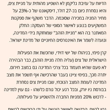
הדיווח על עזיבת גליקמן לא השפיע מהותית על מניית צים,
והיא נסחרת כיום בכ-27 דולר, דיסקאונט של כ-23% על
מחיר המניה במכירה שסוכמה. הדבר משקף את ספקנות
המשקיעים בנוגע לאישור הסופי של העסקה: החלק
המאתגר בה הוא "מניית הזהב" שמוחזקת בידי המדינה,
ונועדה לשמר את האינטרסים החיוניים של מדינת ישראל.
קרן פימי, בניהולו של ישי דוידי, שרוכשת את הפעילות
הישראלית של צים (עליה חלה מניית הזהב), כבר הבהירה
לא פעם שהיא תעמוד בכל צרכי המדינה גם במצב חירום.
יתרה מכך, בפימי ציינו בעבר שהרכישה אף תשפר את מצב
המדינה לעומת המצב הנוכחי, שבו מניית צים נסחרת
בבורסת ניו יורק, ובכל רגע יכול גורם כלשהו - גם עוין למדינה
- לרכוש 20% ממניות החברה ולהשפיע על פעילותה.
נכון להיום, הבקשה לאישור הוגשה על ידי הרוכשים לרשות