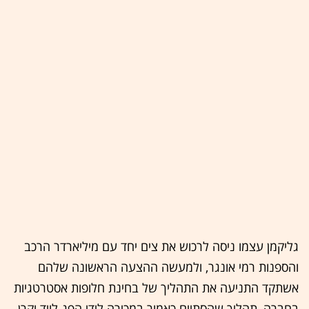
גליקמן עצמו ניסה לרכוש את צים יחד עם מיליארדר הרכב
והספנות רמי אונגר, ולמעשה ההצעה הראשונה שלהם
אשתקד התניעה את התהליך של בחינת חלופות אסטרטגיות
בחברה, תהליך שהסתיים כאמור במכירה לידי הפג-לויד וקרן