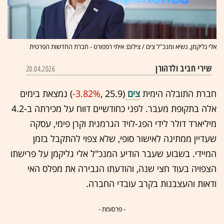
אלי גליקמן, נשיא ומנכ''ל צים / צילום: איתי רפפורט - חברת החדשות הפרטית
שירי חביב ולדהורן
20.04.2026
חברת התובלה הימית
צים
(25.9 ,‎
-3.82%
‏) נמצאת בימים
אלה בתקופת מעבר. לפני כחודשיים דווח על מכירתה ב-4.2
מיליארד דולר לידי הפג-לויד הגרמנית וקרן פימי, עסקה
שעדיין ממתינה לאישור סופי, שלא צפוי להתקבל בזמן
המיידי. בשבוע שעבר הודיע המנכ"ל אלי גליקמן על פרישתו
הצפויה בעוד חצי שנה, והודעתו הגבירה את מפלס האי
ודאות והעצבנות בקרב עובדי החברה.
- פרסומת -