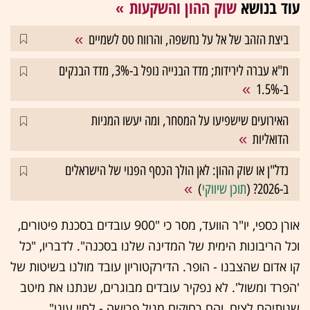
עוד בנושא
שוק ההון והשקעות
ביצת הזהב של אל על נחשפה, והרווח טס לשמיים
ת"א עברה לירידות; מדד הבנייה נופל ב-3%, מדד הבנקים
ב-1.5%
האירועים שישפיעו על המסחר, ומה יעשו המניות
הדואליות
נדל"ן או שוק ההון: לאן הולך הכסף הפנוי של הישראלים
ב-2026? (
תוכן שיווקי
)
אורן כספי, יו"ר הוועד, מסר כי "900 עובדים בסכנת פיטורים,
וכל הריבונות הימית של המדינה שלנו בסכנה". לדבריו, "כל
קו אדום שהצבנו - הופר. הדירקטוריון עובד מולנו בשיטות של
'הפרד ומשול'. לא נפקיר עובדים מבוגרים, שנתנו את מיטב
שנותיהם לצים, והם רחוקים מגיל פרישה - לחיי עוני".