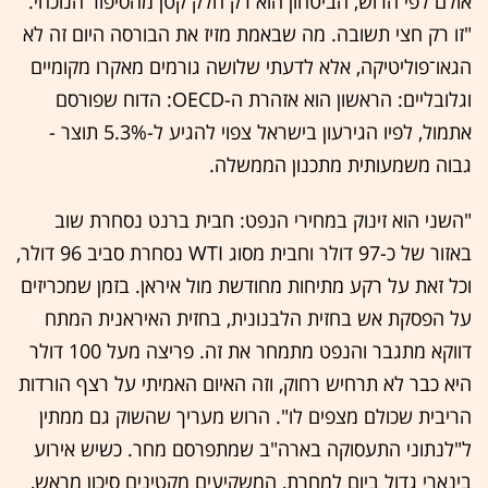
אולם לפי הרוש, הביטחון הוא רק חלק קטן מהסיפור הנוכחי.
"זו רק חצי תשובה. מה שבאמת מזיז את הבורסה היום זה לא
הגאו־פוליטיקה, אלא לדעתי שלושה גורמים מאקרו מקומיים
וגלובליים: הראשון הוא אזהרת ה-OECD: הדוח שפורסם
אתמול, לפיו הגירעון בישראל צפוי להגיע ל-5.3% תוצר -
גבוה משמעותית מתכנון הממשלה.
"השני הוא זינוק במחירי הנפט: חבית ברנט נסחרת שוב
באזור של כ-97 דולר וחבית מסוג WTI נסחרת סביב 96 דולר,
וכל זאת על רקע מתיחות מחודשת מול איראן. בזמן שמכריזים
על הפסקת אש בחזית הלבנונית, בחזית האיראנית המתח
דווקא מתגבר והנפט מתמחר את זה. פריצה מעל 100 דולר
היא כבר לא תרחיש רחוק, וזה האיום האמיתי על רצף הורדות
הריבית שכולם מצפים לו". הרוש מעריך שהשוק גם ממתין
ל"לנתוני התעסוקה בארה"ב שמתפרסם מחר. כשיש אירוע
בינארי גדול ביום למחרת, המשקיעים מקטינים סיכון מראש,