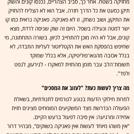
מחזיקה בשטח. אחר כך, סביב הצהריים, נכנסו קונים והשוק
תיקן כמעט את כל הדרך חזרה. אבל הוא לא הצליח להחזיק
את התיקון, ושוב נשחק. זו לא פאניקה. פאניקה נראית כמו קו
ישר למטה ונעילה בשפל. היום זה שוק שניסה לרדת, מצא
קונים, אבל לא היה מוכן להתחייב לכיוון. בשורה התחתונה, מי
שחיפש בהפסקת האש את הקטליזטור לעליות התבדה, לא
בגלל אכזבה מהגאו־פוליטיקה, אלא בגלל שמוקד
תשומת־הלב עבר מזמן מהחזית למאקרו - לגירעון, לנפט
ולפד".
מה צריך לעשות כעת? "לעזוב את המסכים"
למרות חילוקי הדעות בנוגע לגורמים לתנודתיות, בשאלת
הפעולה הנדרשת מצד המשקיעים המומחים מציגים חזית
אחידה ומרגיעה: אין סיבה לפעול ברעש הקיים.
"אין משהו מיוחד לעשות ואין פאניקה בשווקים", מבהיר דרור