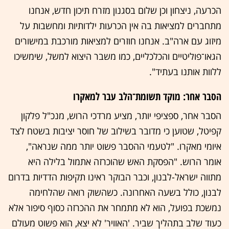
הכרעה, ניצחון וכן שלום בסגנון מזרח תיכון חדש, אנחנו
מתחברים למציאות בה אין הכרעות ילדותיות ומחשבות על
מיזוג עם ארה"ב. אנחנו חוזרים למציאות מורכבת במישורים
הגאו־פוליטיים והכלכליים, כמו משבר היצוא למשל, שימשיכו
ללוות אותנו בעתיד".
הסבר אחר: מוקד תשומת־הלב עבר למאקרו
הסבר אחר, ספציפי יותר, מציע מרדכי הרוש, מנכ"ל פלקון
קפיטל, שטוען כי מדובר בשילוב של חוסר יציבות בשטח לצד
איומי מאקרו. "לטעמי ההסבר פשוט יותר ממה שנראה",
אומר הרוש. "הפסקת האש שהוכרזה אתמול בלילה היא
מתווה ישראל-לבנון, וכבר הבוקר ראינו תקיפות הדדיות בדרום
לבנון, כולל בשעה האחרונה. כשהשוק רואה שהלחימה
נמשכת בפועל, הוא לא מתמחר את ההכרזה כסוף סיפור אלא
כעוד שלב בתהליך שביר. 'האוויר' לא יצא, הוא פשוט מעולם