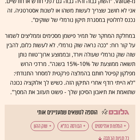
מ-Value. "השוק גבוה והיה גבוה גם לפני חודש או חודשיים.
אני לא חושב שצריך לעשות משהו או לשנות אסטרטגיה. זה
נכנס לחלוטין במסגרת תיקון נורמלי של שווקים".
במחלקת המחקר של תמיר פישמן מסכימים וממליצים לשמור
על קור רוח: "ככה נראה שוק נורמלי. לא לעשות כלום, להבין
שזה שוק נורמלי שעולה ויורד, ובממוצע ארוך־טווח נותן
תשואה ממוצעת של 10%-15% בשנה". מרדכי הרוש
מפלקון קפיטל חותם בהמלצה פרקטית למסחר התנודתי:
"לא הייתי רודף אחרי התיקון הזה. כשיש לך אלוקציה נכונה
שתואמת את תיאבון הסיכון שלך - פשוט תעזוב את המסך".
הוספה לנושאים שמעניינים אותי
המלצות אנליסטים
הבורסה בת"א
שוק ההון
כל תגיות הכתבה