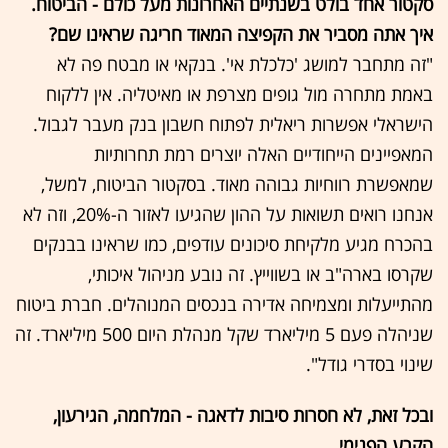
סקטור אחד בולט בשנתיים האחרונות מעל כולם - הביטוח.
איך אתה מסביר את הקפיצה המאוד חריגה שראינו שם?
"זה מתחבר למושג 'כלכלת אי'. בנקאי או מבטח פה לא
באמת מתחרה מול גופים מצרפת או מאיטליה. אין ללקוח
הישראלי אפשרות ריאלית לפתוח חשבון בנק מעבר לגבול.
המאפיינים הייחודיים האלה יוצרים רמת תחרותיות
שמאפשרת רווחיות גבוהה מאוד. בסקטור הביטוח, למשל,
אנחנו רואים תשואות על ההון שהגיעו לאזור ה-20%, וזה לא
בהכרח מגיע מלקיחת סיכונים עודפים, כמו שראינו בבנקים
שקרסו בארה"ב או בשווייץ. זה נובע מניהול איכותי,
מהתייעלות ומצמיחה אדירה בנכסים המנוהלים. חברת ביטוח
שניהלה פעם 5 מיליארד שקל מנהלת היום 500 מיליארד. זה
שינוי בסדרי גודל".
ובכל זאת, לא חסרות סיבות לדאגה - המלחמה, הגירעון,
הקרע הפנימי.