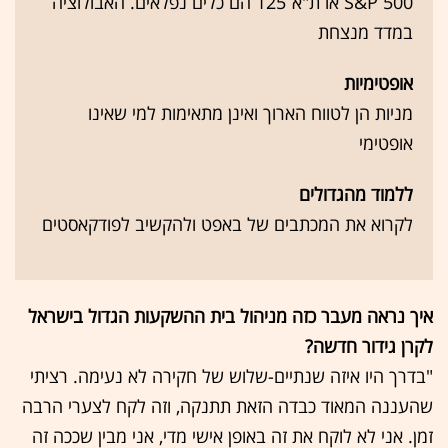
S&P 500 או ת"א־125 הם כלים נפלאים. האבולוציה
במדד מנצחת
אופטימיות
מניות הן לטווח הארוך ואינן מתאימות למי שאינו
אופטימי
ללמוד מהגדולים
לקרוא את המכתבים של באפט ולהקשיב לפודקאסטים
איך נראה מעבר כזה מניהול בית ההשקעות הגדול בישראל
לקרן גידור חדשה?
"בדרך היו איזה שנתיים-שלוש של חקירה לא נעימה. רציתי
שהעננה המאוד כבדה הזאת תתנקה, וזה לקח לצערי הרבה
זמן. אני לא לוקח את זה באופן אישי מדי, אני מבין שככה זה