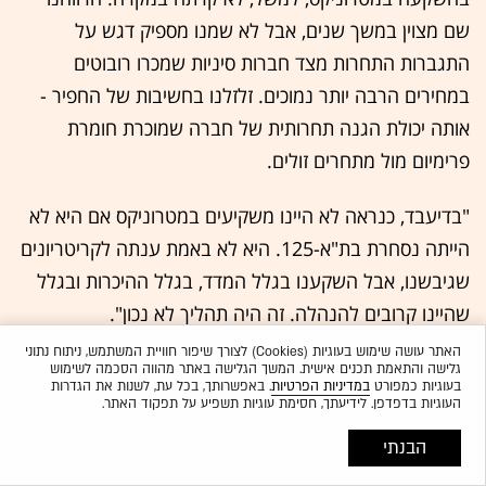
שם מצוין במשך שנים, אבל לא שמנו מספיק דגש על
התגברות התחרות מצד חברות סיניות שמכרו רובוטים
במחירים הרבה יותר נמוכים. זלזלנו בחשיבות של החפיר -
אותה יכולת הגנה תחרותית של חברה שמוכרת חומרת
פרימיום מול מתחרים זולים.
"בדיעבד, כנראה לא היינו משקיעים במטרוניקס אם היא לא
הייתה נסחרת בת"א-125. היא לא באמת ענתה לקריטריונים
שגיבשנו, אבל השקענו בגלל המדד, בגלל ההיכרות ובגלל
שהיינו קרובים להנהלה. זה היה תהליך לא נכון".
האתר עושה שימוש בעוגיות (Cookies) לצורך שיפור חוויית המשתמש, ניתוח נתוני
והדוגמה השנייה?
גלישה והתאמת תכנים אישית. המשך הגלישה באתר מהווה הסכמה לשימוש
בעוגיות כמפורט
במדיניות הפרטיות
. באפשרותך, בכל עת, לשנות את הגדרות
"חברת ההימורים 888. שוב זו הייתה האוריינטציה
העוגיות בדפדפן. לידיעתך, חסימת עוגיות תשפיע על תפקוד האתר.
הישראלית. ההנהלה יושבת בהרצליה, מדברים עברית,
הבנתי
הרווחנו שם בעבר, ואתה טועה לחשוב שיש לך יתרון יחסי.