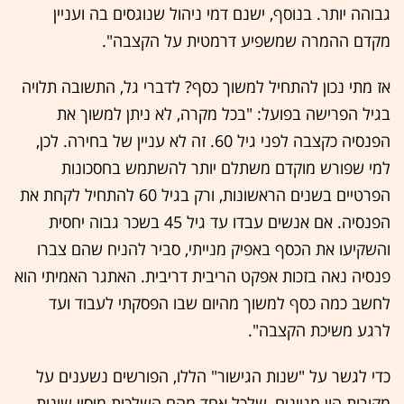
גבוהה יותר. בנוסף, ישנם דמי ניהול שנוגסים בה ועניין
מקדם ההמרה שמשפיע דרמטית על הקצבה".
אז מתי נכון להתחיל למשוך כסף? לדברי גל, התשובה תלויה
בגיל הפרישה בפועל: "בכל מקרה, לא ניתן למשוך את
הפנסיה כקצבה לפני גיל 60. זה לא עניין של בחירה. לכן,
למי שפורש מוקדם משתלם יותר להשתמש בחסכונות
הפרטיים בשנים הראשונות, ורק בגיל 60 להתחיל לקחת את
הפנסיה. אם אנשים עבדו עד גיל 45 בשכר גבוה יחסית
והשקיעו את הכסף באפיק מנייתי, סביר להניח שהם צברו
פנסיה נאה בזכות אפקט הריבית דריבית. האתגר האמיתי הוא
לחשב כמה כסף למשוך מהיום שבו הפסקתי לעבוד ועד
לרגע משיכת הקצבה".
כדי לגשר על "שנות הגישור" הללו, הפורשים נשענים על
מקורות הון מגוונים, שלכל אחד מהם השלכות מיסוי שונות.