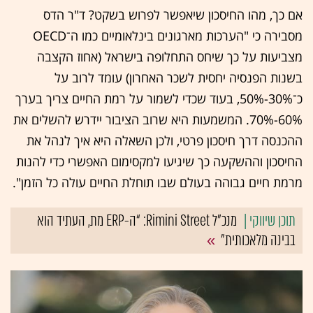
אם כך, מהו החיסכון שיאפשר לפרוש בשקט? ד"ר הדס
מסבירה כי "הערכות מארגונים בינלאומיים כמו ה־OECD
מצביעות על כך שיחס התחלופה בישראל (אחוז הקצבה
בשנות הפנסיה יחסית לשכר האחרון) עומד לרוב על
כ־30%-50%, בעוד שכדי לשמור על רמת החיים צריך בערך
60%-70%. המשמעות היא שרוב הציבור יידרש להשלים את
ההכנסה דרך חיסכון פרטי, ולכן השאלה היא איך לנהל את
החיסכון וההשקעה כך שיגיעו למקסימום האפשרי כדי להנות
מרמת חיים גבוהה בעולם שבו תוחלת החיים עולה כל הזמן".
מנכ"ל Rimini Street: “ה-ERP מת, העתיד הוא
בבינה מלאכותית”