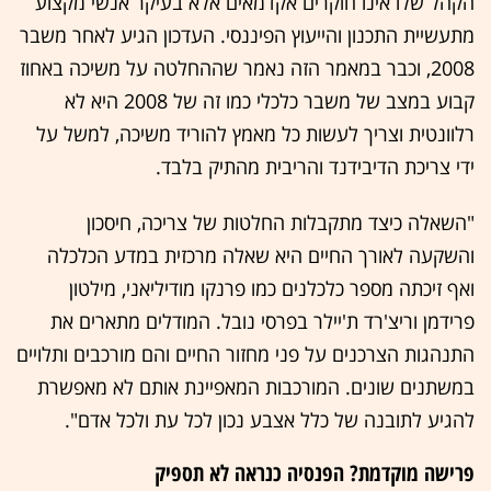
הקהל שלו אינו חוקרים אקדמאים אלא בעיקר אנשי מקצוע
מתעשיית התכנון והייעוץ הפיננסי. העדכון הגיע לאחר משבר
2008, וכבר במאמר הזה נאמר שההחלטה על משיכה באחוז
קבוע במצב של משבר כלכלי כמו זה של 2008 היא לא
רלוונטית וצריך לעשות כל מאמץ להוריד משיכה, למשל על
ידי צריכת הדיבידנד והריבית מהתיק בלבד.
"השאלה כיצד מתקבלות החלטות של צריכה, חיסכון
והשקעה לאורך החיים היא שאלה מרכזית במדע הכלכלה
ואף זיכתה מספר כלכלנים כמו פרנקו מודיליאני, מילטון
פרידמן וריצ'רד ת'יילר בפרסי נובל. המודלים מתארים את
התנהגות הצרכנים על פני מחזור החיים והם מורכבים ותלויים
במשתנים שונים. המורכבות המאפיינת אותם לא מאפשרת
להגיע לתובנה של כלל אצבע נכון לכל עת ולכל אדם".
פרישה מוקדמת? הפנסיה כנראה לא תספיק