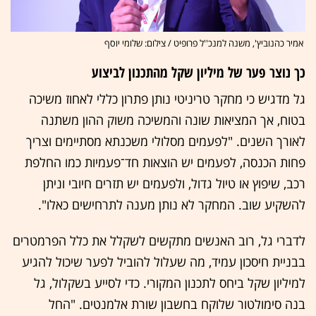
אמיר כהנוביץ', משנה למנכ''ל פרופיט / צילום: שלומי יוסף
כך נוצר פער של מיליון שקל מהתכנון לביצוע
גל מדגיש כי מחקר טריניטי נותן פתרון כללי לאחוז משיכה
בטוח, אך המציאות שונה והמשיכה משוק ההון משתנה
לאורך השנים. "לפעמים מסלולי משכנתא מסתיימים וצריך
פחות הכנסה, לפעמים יש הוצאות חד־פעמיות כמו החלפת
רכב, שיפוץ או טיול גדול, ולפעמים יש תזרים חיובי וניתן
להשקיע שוב. המחקר לא נותן מענה לתרחישים כאלו".
לדברי גל, רוב האנשים מתקשים לשקלל את כלל הפרמטרים
בבניית חיסכון עמיד, מה שעלול להוביל לפער שיכול להגיע
למיליון שקל ביחס לתכנון המקורי. כדי לסייע בשקלול, גל
בנה סימולטור שלוקח בחשבון שורת אלמנטים. "החל