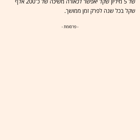
של 5 מיליון שקל יאפשר לכאורה משיכה של כ־200 אלף
שקל בכל שנה לפרק זמן ממושך.
- פרסומת -