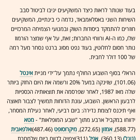
בעוד שנותר לראות כיצד המשקיעים יגיבו לביטול סבב
השיחות השני באסלאמבאד, נדמה כי בינתיים, המשקיעים
חוזרים להתמקד ביסודות השוק ובמנועי הצמיחה המרכזיים
שלו, כמו ה-AI ורווחי החברות; זאת, על אף שמצר הורמוז
נותר חסום לחלוטין, בעוד נפט מסוג ברנט נסחר מעל רמה
של 100 דולר לחבית.
הראלי בסוף השבוע החולף נתמך על־ידי מניית
אינטל
(101.06), שזינקה במעל 20% ורשמה את היום החזק ביותר
שלה מאז 1987, לאחר שפרסמה את תוצאותיה הכספיות
לרבעון הראשון. השבוע, עונת הדוחות תמשיך לצבור תאוצה
ואף תיכנס לצומת נדירה: ביום רביעי, לאחר נעילת המסחר,
ידווחו במקביל ארבע מתוך "שבע המופלאות" -
מטא
(588.77),
אמזון
(272.65),
מיקרוסופט
(487.46)ו
אלפאבית
(גוגל)
(360.13).
אפל
(311)צפויה לדווח ביום שלמחרת.