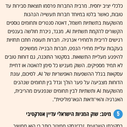
כלכלי יציב יחסית. מרבית החברות פרסמו תוצאות סבירות עד
טובות, כאשר בלטו במיוחד חברות תעשייה הנהנות
מהשקעות בתשתיות חשמל, דאטה סנטרים ותחומים נוספים
הקשורים להקמת תשתיות AI. מנגד, ניכרת חולשה בענפים
רגישים לריבית ולמחירי אנרגיה. חברות תעופה חתכו תחזיות
בעקבות עליית מחירי הנפט, חברות הבנייה ממשיכים
להיפגע מעליית התשואות. בסקטור התוכנה, גם דוחות טובים
לא תמיד מספיקים. השוק מעניש כל סימן להאטה או דחיית
עסקאות בגלל ההשפעות האפשריות של AI. לסיכום, עונת
הדוחות מצביעה על פער הולך וגדל בין תחומים שנהנים
מהשקעות AI ותשתיות לבין תחומים שנפגעים מהריבית,
האנרגיה והאי־ודאות הגאו־פוליטית".
5
מיטב: שוק המניות הישראלי עדיין אטרקטיבי
בסקירתו השבועית, זבז'ינסקי ממיטב כותב כי הוא ממשיך