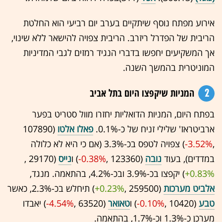
אירוע מפתח נוסף שיתקיים בערב יום רביעי הוא החלטת
הריבית של הפדרל ריזרב. הריבית צפויה להישאר ללא שינוי,
אך המשקיעים יחפשו בדברי הנגיד רמזים לגבי המדיניות
המוניטרית בהמשך השנה.
2
המניות שיקפצו היום בתל אביב
בפתח היום, המניות הדואליות יחזרו מוול סטריט בפער
ארביטראז' שלילי זניח של כ-0.1%.
פאלו אלטו
(107890
,‎
-3.52%
‏) צפויה לטפס בכ-3.3% (אם כי היא לא כלולה
במדדים), בעוד
נובה
(123360 ,‎
-0.38%
‏) ו
נייס
(29170 ,‎
+0.83%
‏) יקפצו בכ-3.9% ובכ-4.2%, בהתאמה. מנגד,
אלביט מערכות
(259500 ,‎
+0.23%
‏) תיחלש בכ-2.3%, כאשר
טבע
(10420 ,‎
-0.10%
‏) ו
טאואר
(63520 ,‎
-4.54%
‏) יאבדו
מערכן כ-1.3% וכ-1.7%, בהתאמה.