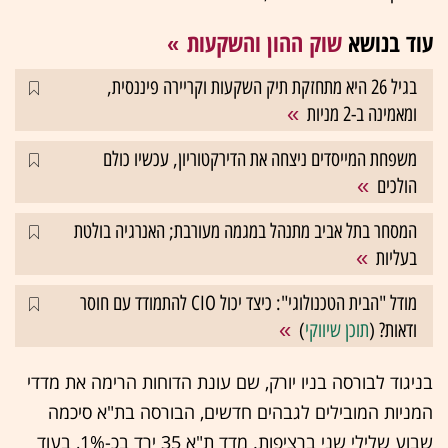
עוד בנושא
שוק ההון והשקעות
בגיל 26 היא מתחזקת תיק השקעות וקריירה פיננסית,
ומאמינה ב-2 מניות
משפחת המייסדים ניצחה את הדירקטוריון, עכשיו כולם
הולכים
המסחר בתל אביב מתנהל במגמה מעורבת; האנרגיה בולטת
בעליות
מודל "הבית הטכנולוגי": כיצד יכול CIO להתמודד עם חוסר
ודאות? (
תוכן שיווקי
)
בניגוד לבורסה בניו יורק, שם עונת הדוחות הרימה את מדדי
המניות המובילים לגבהים חדשים, הבורסה בת"א סיכמה
שבוע שלילי שני ברציפות. מדד ת"א 35 ירד בכ-1%, בעוד