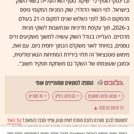
זבז'ינסקי הוסיף כי "שיקול נוסף הוא העלייה בשווי השוק
בישראל. לפי השווי הדולרי, שוק המניות המקומי טיפס
מהמקום ה-30 לפני כשלוש שנים למקום ה-21 בעולם
ב-2026, תוך עקיפת מדיניות שנחשבות לשוקי מניות
מרכזיים. העלייה בגודל השוק עשויה למשוך משקיעים זרים
נוספים, במיוחד לאור משקלם הנמוך יחסית כיום. עם זאת,
מימוש פוטנציאל זה תלוי בירידת המתיחות הגאו־פוליטית,
וכמובן שעוצמתו של השקל גם משחקת תפקיד חשוב".
הוספה לנושאים שמעניינים אותי
שבוע חדש בשווקים
הבורסה בת"א
וול סטריט
כל תגיות הכתבה
שבבים
טכנולוגיה: שבבים
לתשומת לבכם: מערכת גלובס חותרת לשיח מגוון, ענייני ומכבד בהתאם ל
קוד האתי
המופיע
בדו"ח האמון
לפיו אנו פועלים. ביטויי אלימות, גזענות, הסתה או כל שיח
טכנולוגיה: ענקיות הטכנולוגיה
דוחות כספיים
האתר עושה שימוש בעוגיות (Cookies) לצורך שיפור חוויית המשתמש, ניתוח נתוני