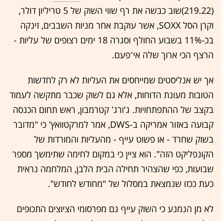
(219.22)שוב כבשה את רף שווי השוק של 5 טריליון דולר,
וקרן הסל SOXX, אשר עוקבת אחר מניות השבבים, זינקה
בכ-11% בשבוע החולף וסגרה 18 ימים רצופים של עליות -
הרצף הכי ארוך שלה אי־פעם.
אך יש אנליסטים שמייחסים את העליות לא רק לחדשות
הטובות מעונת הדוחות, אלא גם לשוק שכבר מתקשה לעמוד
בקצב של ההתפתחויות. ג'ורג' קטרמבון, ראש תחום הכנסה
קבועה באזור אמריקה ב-DWS, אמר למרקטוואץ' כי "מדובר
בשוק שחרד - או פשוט עייף - מהעליות והמורדות של
הקונפליקט הזה". הוא ציין כי במקום לחימה שתימשך מספר
שבועות, כפי שהצהיר תחילה הבית הלבן, המלחמה נראית
כעת ככזו שנמצאת במסלול של "מחודש לחודש".
לא מן הנמנע כי השוק עייף גם מפרסומי הציוצים התכופים