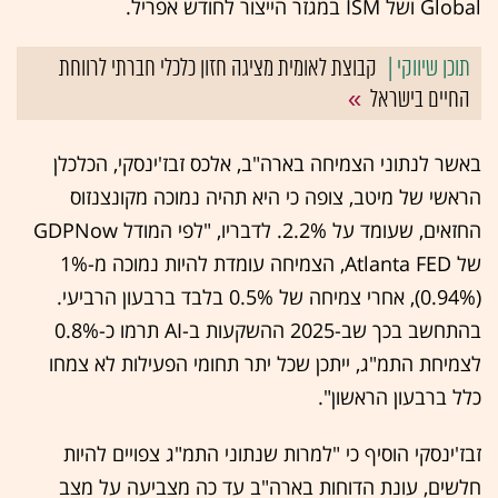
Global ושל ISM במגזר הייצור לחודש אפריל.
קבוצת לאומית מציגה חזון כלכלי חברתי לרווחת
החיים בישראל
באשר לנתוני הצמיחה בארה"ב, אלכס זבז'ינסקי, הכלכלן
הראשי של מיטב, צופה כי היא תהיה נמוכה מקונצנזוס
החזאים, שעומד על 2.2%. לדבריו, "לפי המודל GDPNow
של Atlanta FED, הצמיחה עומדת להיות נמוכה מ-1%
(0.94%), אחרי צמיחה של 0.5% בלבד ברבעון הרביעי.
בהתחשב בכך שב-2025 ההשקעות ב-AI תרמו כ-0.8%
לצמיחת התמ"ג, ייתכן שכל יתר תחומי הפעילות לא צמחו
כלל ברבעון הראשון".
זבז'ינסקי הוסיף כי "למרות שנתוני התמ"ג צפויים להיות
חלשים, עונת הדוחות בארה"ב עד כה מצביעה על מצב