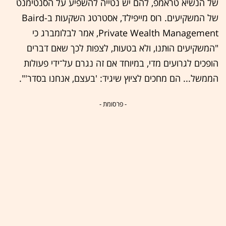
של הנשיא טראמפ, להם יש נטייה להשפיע על הסנטימנט
של המשקיעים. רוס מייפילד, אסטרטג השקעות ב-Baird
Private Wealth Management, אמר לבלומברג כי
"המשקיעים הוּתנו, ולא בטעות, לצפות לכך שאם דברים
הופכים לגרועים מדי, במיוחד אם זה נגרם על־ידי פעולות
הממשל... הם מחכים לציוץ שיגיד: 'בעצם, אנחנו בסדר'".
- פרסומת -