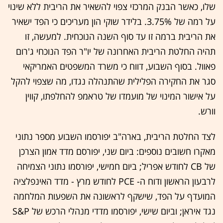
שלו, כאשר הבנק המרכזי צפוי להשאיר את הריבית ללא שינוי
על רמה של 3.75%. בלידר שוקי הון מעריכים כי הפד ישאיר
את הריבית ברמה זו עד סוף השנה הנוכחית. למעשה, זו
תהיה החלטת הריבית האחרונה של יו"ר הפד הנוכחי ג'רום
פאוול. בסוף השבוע, דווח כי משרד המשפטים האמריקאי
סגר את החקירה הפלילית שהתנהלה נגדו, מה שצפוי להקל
על אישור המינוי של מועמדו של טראמפ להחלפתו, קווין
וורש.
לצד החלטת הריבית, בארה"ב יפורסמו השבוע מספר נתוני
מאקרו חשובים נוספים: ביום שני, יפורסם מדד אמון הצרכן
של CB לחודש אפריל; ביום חמישי, יפורסמו נתוני הצמיחה
לרבעון הראשון ודוח ה- PCE לחודש מרץ - מדד האינפלציה
המועדף על הפד, שישקף לראשונה את השפעות המלחמה
נגד איראן; וביום שישי, יפורסמו מדדי מנהלי הרכש של S&P