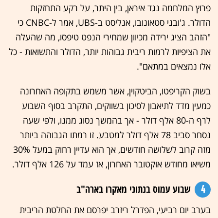
פרוץ המלחמה נגד איראן, בין היתר, על רקע התחזקות
הדולר. ג'ובני סטאונובו, אנליסט ב-UBS, אמר ל-CNBC כי
"הזהב הציג ירידה מכיוון שמחירי הנפט טיפסו, מה שהעלה
את הציפיות לרמות ריבית גבוהות יותר, הדולר והתשואות - כל
אלו נמצאים במתאם".
בשוק הקריפטו, הביטקוין, אשר משמש בתקופה האחרונה
כמעין מדד לתיאבון לסיכון בשווקים, התקרב בסוף השבוע
לרף ה-80 אלף דולר - אך בהמשך נסוג ממנו, ולפי שעה
נסחר סביב 78 אלף דולר למטבע. זו רמתו הגבוהה ביותר
מזה קרוב לשלושה חודשים, אך הוא עדיין רחוק במעל 30%
משיאו מחודש אוקטובר האחרון, אז עמד על 126 אלף דולר.
4
שבוע עמוס בנתוני מאקרו בארה"ב
בערב יום רביעי, הפדרל ריזרב יפרסם את החלטת הריבית