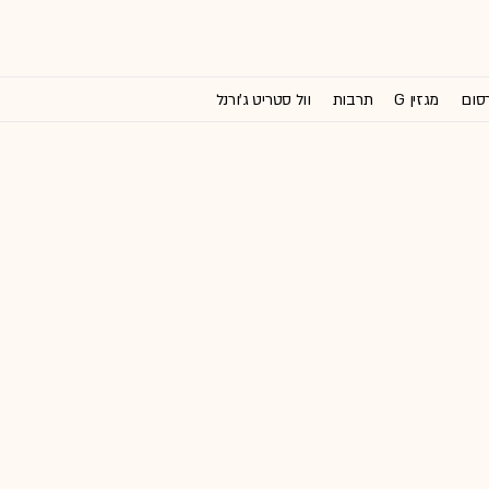
רסום
מגזין G
תרבות
וול סטריט ג'ורנל