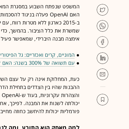
המשפט שנפתח השבוע במסגרת המאבק
האם OpenAI פעלה בניגוד ל
ב-2015 כארגון ללא מטרות רווח, 
שמשרת את כלל הציבור. בהמשך, כדי ל
אימצה מבנה היברידי, שמאפשר פעילות 
●
המוניים, קרים ואכזריים: גל הפיטורים ב-2026 שובר את כללי המשחק
●
עם תשואה של 300% בשנה: האם למניית אינטל יש עוד לאן לעלות?
כעת, המחלוקת אינה רק על עצם השי
ההבנות שהיו בין הצדדים בתחילת הדר
וה
יכולתה לשנות את המבנה. לפיכך, אחת 
פורמליות יכולות להיחשב כחוזה מחייב
למה מאסק הוא התובע, ומה לגב