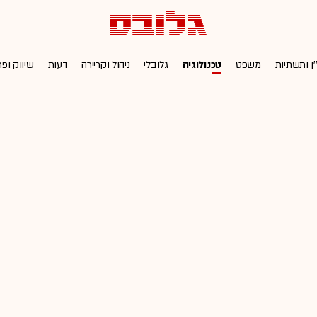
'ן ותשתיות
משפט
טכנולוגיה
גלובלי
ניהול וקריירה
דעות
שיווק ופ