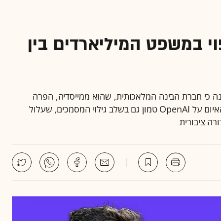
Open: מה צפוי במשפט המיליארדים בין
134 מיליארד דולר, בטענה כי חברת הבינה המלאכותית, שהוא ממייסדיה, הפרה
הסכמות בכך שהפכה לעסקית • מעבר לפיצוי הענק, האיום על OpenAI טמון גם בשלב גילוי המסמכים, שעלול
רה ציבורית