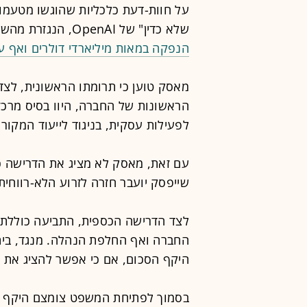
על חוות-דעת כלכליות שהוגשו מטעמו
שלא כדין" של OpenAI, הנגזרת מהשווי הגבוה של החברה כיום, ש
הנפקה במאות מיליארדי דולרים ואף עד
מאסק טוען כי תרומתו הראשונית, לצד
הראשונות של החברה, היוו בסיס מרכז
לפעילות עסקית, בניגוד לייעוד המקורי.
עם זאת, מאסק לא מציג את הדרישה כ
שייפסק יועבר חזרה לזרוע הלא-רווחית של OpenAI או למטרות צי
לצד הדרישה הכספית, התביעה כוללת ג
החברה ואף החלפת הנהלה. מנגד, בית
היקף הסכום, אם כי אפשר להציג את ה
בסמוך לפתיחת המשפט צומצם היקף הט