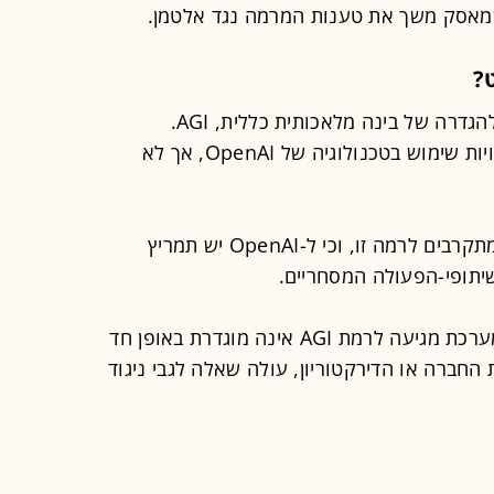
מאסק משך את טענות המרמה נגד אלטמן.
אחת הסוגיות המורכבות ביותר נוגעת להגדרה של בינה מלאכותית כללית, AGI.
בהסכמים מסוימים, למיקרוסופט יש זכויות שימוש בטכנולוגיה של OpenAI, אך לא
מאסק טוען כי מודלים מתקדמים כבר מתקרבים לרמה זו, וכי ל-OpenAI יש תמריץ
יתופי-הפעולה המסחריים.
מנגד, השאלה מי מוסמך לקבוע מתי מערכת מגיעה לרמת AGI אינה מוגדרת באופן חד
החברה או הדירקטוריון, עולה שאלה לגבי ניגוד