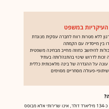
העיקריות במשפט
הפיכתה של OpenAI מארגון ללא מטרות רווח לחברה עסקית מנוגדת
 בין מייסדיה עם הקמתה
כולות להיחשב כחוזה מחייב מבחינה משפטית
זכות לדרוש שינוי בהתנהלותה בעתיד
מערכת של OpenAI כבר עונה על ההגדרה של בינה מלאכותית כללית
?
הסכום שמבקש מאסק, שעומד על עד כ-134 מיליארד דולר, אינו שרירותי אלא מבוסס