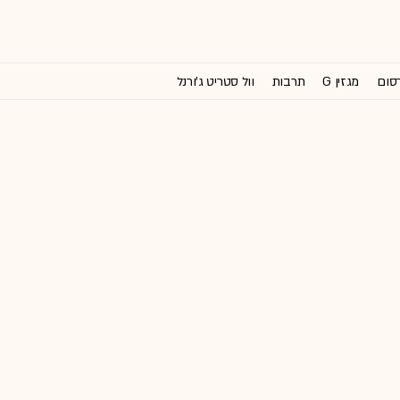
רסום
מגזין G
תרבות
וול סטריט ג'ורנל