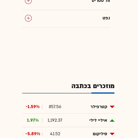
וול סטריט
נפט
מוזכרים בכתבה
קטרפילר
857.56
-1.59%
איליי לילי
1,192.37
1.97%
סיליקום
41.52
-5.89%