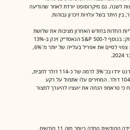
 לשנה. גם מיקרוסופט יורדת לאחר שהודיעה
יות החדות בחודש האחרון מציבות את שלושת
המדדים המרכזיים בדרך לסיים חודש חזק: בנוסף ל-S&P 500 הנאסד״ק זינק ב-13%
(החזק ביותר מאז אפריל 2020), והדאו צפוי לסיים את אפריל בעלייה של יותר מ־6%,
2.
במקביל, מחירי הנפט שינו כיוון: חוזי ברנט ירדו בכ־3% לרמה של כ-114 דולר לחבית,
וחוזי WTI ירדו בכ־2% לרמה של מעל 104 דולר. המחירים עלו אתמול על רקע
ח כי טראמפ הנחה את יועציו להיערך למצור
ודשית החדה ביותר מזה 11 חודשים.