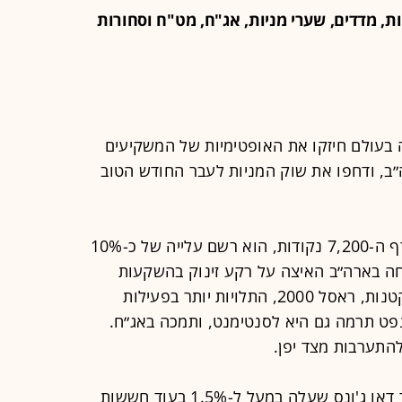
ת, מדדים, שערי מניות, אג"ח, מט"ח וסחורות
 בעולם חיזקו את האופטימיות של המשקיעים
״ב, ודחפו את שוק המניות לעבר החודש הטוב
מדד S&P 500 ננעל בשיא וחצה את רף ה-7,200 נקודות, הוא רשם עלייה של כ-10%
חה בארה״ב האיצה על רקע זינוק בהשקעות
בבינה מלאכותית. מדד של החברות הקטנות, ראסל 2000, התלויות יותר בפעילות
רידה במחירי הנפט תרמה גם היא לסנטימנט, ותמכה באג״ח.
להתערבות מצד יפן.
תמכו במדד דאו ג'ונס שעלה במעל ל-1.5% בעוד חששות