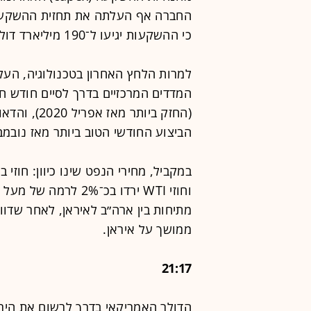
החברה אף העלתה את תחזית ההשקעות
כי ההשקעות יגיעו ל־190 מיליארד דולר, בין היתר בשל עלויות זיכרון גבוהות.
למרות הלחץ האחרון בטכנולוגיה, העל
הביצוע החודשי הטוב ביותר מאז נובמבר 024
מתיחות בין ארה״ב לאיראן, לאחר שדוו
ממושך על איראן.
21:17
הדולר האמריקאי בדרך לרשום את הירידה הח