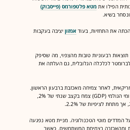
ותית הפילו את
מטא פלטפורמס (פייסבוק)
כתה את התחזיות, בעוד
אמזון
יציבה בעקבות
וצאות רבעוניות טובות מהצפוי, מה שסיפק
לברומטר לכלכלה הגלובלית, גם העלתה את
יקאית, לאחר צמיחה מאכזבת ברבעון הראשון.
מחלקת המסחר דיווחה כי התוצר המקומי הגולמי (GDP) צמח בקצב שנתי של 2%,
על המדדים מוטי הטכנולוגיה. מניית מטא נפגעה
ה (capex) האחרונות ומהאכזבה בצמיחת המשתמשים, כאשר