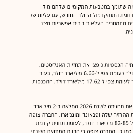
 מה שתומך במטבעות המקומיים שלהם מול
ווגית התחזקו מול הדולר החודש, עם עליות של
 הסוחרים מתמחרים העלאות ריבית אפשריות מצד
יה.
ה הכספיות ניפצו את תחזיות האנליסטים.
הרווח למניה עמד על 8.55 מיליארד דולר לעומת צפי ל-6.66 מיליארד דולר, בעוד
ההכנסות עמדו על 19.8 מיליארד דולר לעומת צפי ל-17.62 מיליארד דולר. ההכנסות
נוסף על כך, ענקית התרופות העלתה את תחזיתה לשנת 2026 המלאה ב-2 מיליארד
ת ההרזיה שלה זפבאונד ומונג'ארו. החברה צופה
כעת שההכנסות בשנת 2026 יעמדו על 82-85 מיליארד דולר, לעומת תחזית קודמת
8 מיליארד דולר. כמו כן, החברה צופה כי הרווח המתואם השנתי