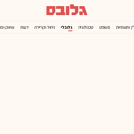
'ן ותשתיות
משפט
טכנולוגיה
גלובלי
ניהול וקריירה
דעות
שיווק ופ