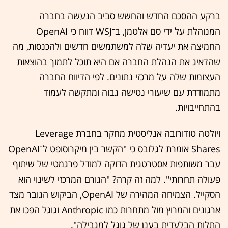
ברקע ההסכם החדש והחשש סביב הנעשה בחברה
המנוהלת על ידי סם אלטמן, ב־WSJ דווח כי OpenAI
החמיצה את יעדיה שלה למשתמשים חדשים ולהכנסות, מה
שהדאיג את הנהלת החברה אם היא תוכל לתמוך בהוצאות
העצומות שלה על מרכזי נתונים. לפי הדיווח החברה
מתמודדת עם שיעורי נטישה גבוה ומתקשה לעמוד
בהתחייבויות.
ויולטה טודורובה אנליסטית מחקר בחברת Leverage
Shares אומרת לגלובס כי "הקשר בין מיקרוסופט ל־OpenAI
עבר משותפות אסטרטגית הדוקה למודל פרגמטי של שיתוף
פעולה תחרותי". למה זה קרה? "הגורם המרכזי לשינוי הוא
הסקייל. הצמיחה המהירה של OpenAI, הביקוש הגובר מצד
ארגונים והמרוץ מול מתחרות כמו Anthropic וגוגל הפכו את
התלות הבלעדית בענן של גוגל למגבילה".