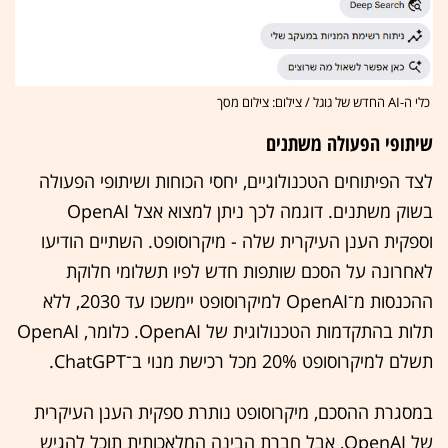
כלי ה-AI החדש של גוגל / צילום: צילום מסך
שיתופי הפעולה משתנים
לצד הפיתוחים הטכנולוגיים, יחסי הכוחות ושיתופי הפעולה
בשוק משתנים. דוגמה לכך ניתן למצוא אצל OpenAI
וספקית הענן העיקרית שלה - מיקרוסופט. השתיים הודיעו
לאחרונה על הסכם שותפות חדש לפיו תשלומי חלוקת
ההכנסות מ־OpenAI למיקרוסופט יימשכו עד 2030, ללא
תלות בהתקדמות הטכנולוגית של OpenAI. כלומר, OpenAI
תשלם למיקרוסופט 20% מכל רכישת מנוי ב־ChatGPT.
במסגרת ההסכם, מיקרוסופט נותרת ספקית הענן העיקרית
של OpenAI, אבל חברת הבינה המלאכותית תוכל להגיש