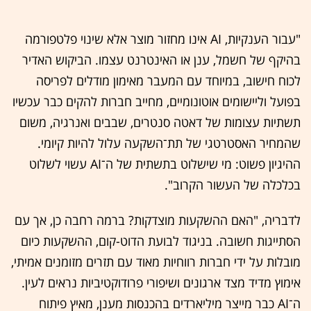
"עבור הענקיות, AI אינו מחזור מוצר אלא שינוי פלטפורמה
בהיקף של חשמל, ענן או האינטרנט עצמו. הביקוש האדיר
לכוח חישוב, במיוחד עם המעבר מאימון מודלים לפריסה
בפועל וליישומים אוטונומיים, מחייב חברות להקים כבר עכשיו
תשתיות עצומות של דאטה סנטרים, שבבים ואנרגיה, משום
שהמחיר האסטרטגי של תת־השקעה עלול להיות קיומי.
ההיגיון פשוט: מי שישלוט בתשתית של ה־AI עשוי לשלוט
בכלכלה של העשור הקרוב".
לדבריה, "האם ההשקעות מוצדקות? ברמה רחבה כן, אך עם
הסתייגות חשובה. בניגוד לבועת הדוט-קום, ההשקעות כיום
מובלות על ידי חברות רווחיות מאוד עם תזרים מזומנים אמיתי,
אימוץ מדיד מצד ארגונים ושיפורי פרודוקטיביות נראים לעין.
ה־AI כבר מייצר מיליארדים בהכנסות מענן, מאיץ פיתוח