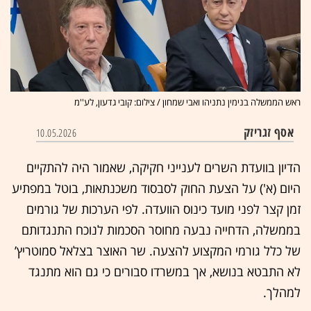
ראש הממשלה בנימין נתניהו ואבי שמחון / צילום: קובי גדעון, לע''מ
אסף זגריזק
10.05.2026
הדיון בוועדת השרים לענייני חקיקה, שאמור היה להתקיים
היום (א') על הצעת החוק לסבסוד משכנתאות, בוטל במפתיע
זמן קצר לפני מועד כינוס הוועדה. לפי הערכות של גורמים
בממשלה, הדחייה נבעה מחוסר הסכמות לנוכח התנגדותם
של כלל גורמי המקצוע להצעה. שר האוצר בצלאל סמוטריץ’
לא התבטא בנושא, אך במשרדו סבורים כי גם הוא מתנגד
למהלך.