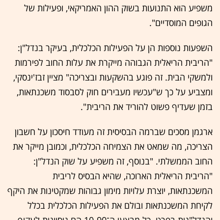
משפיע הוא התנועות בשוק ההון האמריקאי, ופעילות של
הגופים המוסדיים".
השפעות נוספות הן על הפעילות הכלכלית, בעיקר בנדל"ן:
"הריבית הריאלית הגבוהה מייקרת את עלות החוב לפירמות
ולמשקי הבית. זה פוגע בהשקעות ובצריכה" מציין זבז'ינסקי,
ומצביע על כך ש"עכשיו מעבירים חוק לסבסוד משכנתאות,
בזמן שעדיף פשוט להוריד את הריבית".
ארגמן מסכים שברמה הבסיסית זה מעודד חיסכון על חשבון
הצריכה, מה שמאט את הצמיחה הכלכלית, וכמובן מייקר את
החוב הממשלתי. "בנוסף, זה משפיע על שוק הנדל"ן:
"הריבית הריאלית הארוכה, שהיא הבסיס לריבית
המשכנתאות, יוצרת עלויות מימון גבוהות שמקטינות את היקף
לקיחת המשכנתאות ובולם את הפעילות הכלכלית בכלל
והנדל"נית בפרט. כל מבצעי ה־10-90 הם ניסיונות לעקוף