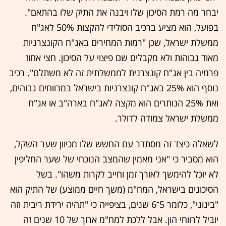
יבחר מה רמת הסיכון שלו ויבנה את התיק שלו בהתאם".
בפועל, הוא מציע ברכיב הסולידי להקצות 50% לאג"ח
ממשלת ישראל, שכן "רמות המחירים באג"ח הקונצרניות
מאוד גבוהות ולא מקבלים שם פיצוי על הסיכון. חצי אחוז
פרמיה בין אג"ח קונצרנית לממשלתית זה לא משתלם". רכיב
נוסף הוא 25% באג"ח קונצרניות בישראל במרווחים גבוהים,
ואת 25% הנותרים הוא מקצה לאג"ח בארה"ב או אג"ח
ממשלת ישראל צמודה לדולר.
לשאלה כיצד זה מסתדר עם החשש שלו מכיוון שער השקל,
הוא מסביר כי "אני מאמין שהמצב הנוכחי של שער החליפין
לא יוכל להימשך לאורך זמן וחייב לקרות משהו". בשל
הסיכונים בישראל, המח"מ (משך חיים ממוצע) של התיק הוא
"בינוני", כלומר 5־6 שנים, בציפייה כי "תהיה ירידת ריבית וזה
יוביל לרווחי הון. אבל ללכת למח"מ ארוך של 10 שנים זה