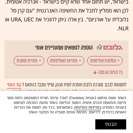
בישראל, יש תחום אחד שלא קיים בישראל - אנרגיה אטומית.
לכן הוא ממליץ לתבל את החשיפה האנרגטית "עם קרן סל
גלובלית על אורניום". בין אלה ניתן להזכיר את URA, UEC או
NLR.
הוספה לנושאים שמעניינים אותי
המלצות אנליסטים
תחזיות האנליסטים
תחזית שווקים
כל תגיות הכתבה
אלדד תמיר
תמיר פישמן
תיק השקעות
לתשומת לבכם: מערכת גלובס חותרת לשיח מגוון, ענייני ומכבד בהתאם ל
קוד האתי
המופיע
בדו"ח האמון
לפיו אנו פועלים. ביטויי אלימות, גזענות, הסתה או כל שיח
השקעות
דולר שקל
טכנולוגיה: ענקיות הטכנולוגיה
בלתי הולם אחר מסוננים בצורה
אוטומטית
ולא יפורסמו באתר.
האתר עושה שימוש בעוגיות (Cookies) לצורך שיפור חוויית המשתמש, ניתוח נתוני
גלישה והתאמת תכנים אישית. המשך הגלישה באתר מהווה הסכמה לשימוש
חברות אנרגיה
שוק הדיור
אורניום
בעוגיות כמפורט
במדיניות הפרטיות
. באפשרותך, בכל עת, לשנות את הגדרות
העוגיות בדפדפן. לידיעתך, חסימת עוגיות תשפיע על תפקוד האתר.
מנהלי השקעות
המומלצות
הבנתי