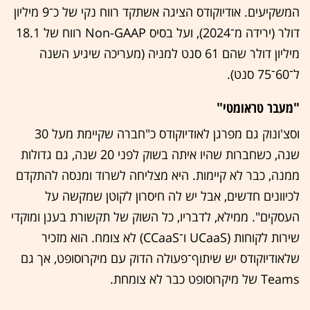
המשקיעים. אודיוקודס הציגה אשתקד רווח נקי של כ־9 מיליון
דולר (ירידה מ־2024), ועל בסיס Non-GAAP רווח של 18.1
מיליון דולר שהם 61 סנט למניה (מעריכה שיגיע השנה
ל־60־75 סנט).
"מעבר טראומטי"
וסצ'ונוק גם מפרגן לאודיוקודס כ"חברה שקיימת מעל 30
שנה, כשחברות שהיו איתה בשוק לפני 20 שנה, גם גדולות
ממנה, כבר לא קיימות. היא מצליחה לשרוד ומנסה להתקדם
לכיוונים חדשים, אבל יש לה חיסרון לקוטן שמקשה על
העסקים". ממילא, לדבריו, כל השוק של תקשורת בענן ומוקדי
שירות לקוחות (UCaaS ו־CCaaS) לא צומח. הוא מזכיר
שלאודיוקודס יש שיתוף־פעולה הדוק עם מיקרוסופט, אך גם
Teams של מיקרוסופט כבר לא צומחת.