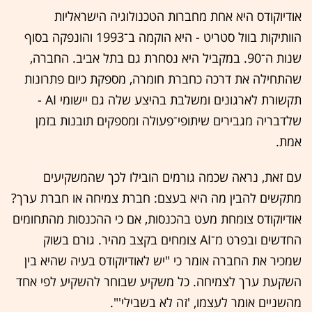
אודיוקודס היא אחת מחברות הטכנולוגיה הישראליות
הוותיקות בוול סטריט - היא הוקמה ב־1993 והונפקה בסוף
שנות ה־90. במקביל היא נסחרת גם בתל אביב. החברה,
שהתחילה את דרכה כחברת חומרה, מספקת כיום פתרונות
תקשורת לארגונים ומשלבת בהיצע שלה גם יישומי AI -
שלדבריה מגבירים שיתופי־פעולה ומספקים תובנות בזמן
אמת.
עם זאת, נראה שכמה גורמים הובילו לכך שהמשקיעים
מתקשים להבין מה היא בעצם: חברת צמיחה או חברת ערך?
אודיוקודס צומחת מעט בהכנסות, אם כי ההכנסות מהתחומים
החדשים ובפרט מ־AI צומחים בקצב מהיר. גורם בשוק
שמכיר את החברה אומר כי "יש לאודיוקודס בעיה שהיא בין
השקעת ערך לצמיחה. כל משקיע שבוחר להשקיע לפי אחד
מהשניים אומר לעצמו, 'זה לא בשבילי'".