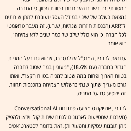
המסורתי ירד בשנים האחרונות בכוונת מכוון, כי החברה
נמצאת בשלב של שינוי במודל העסקי ועוברת למתן שירותים
ול־ARR (הכנסות חוזרות שנתיות, ש.ח.ו). זה מעבר טראומטי
לכל חברה, כי הוא כולל שלב של כמה שנים ללא צמיחה",
הוא אומר.
עם זאת לדבריו, המנכ"ל אדלרסברג, שהוא גם בעל המניות
הגדול בחברה (עם 18.6%), "מעוניין במה שטוב לחברה
בטווח הארוך ופחות במה שטוב למניה בטווח הקצר", ואותו
גורם מעריך שתוך שנתיים־שלוש הצמיחה בהכנסות תחזור,
וזה ישפיע גם על המניה.
לדבריו, אודיוקודס מציעה פתרונות Conversational AI
(מערכות שמסייעות לארגונים לנתח שיחות קול ווידאו ולהפיק
מהן תובנות עסקיות ותפעוליות). זאת בדומה לסטארט־אפים