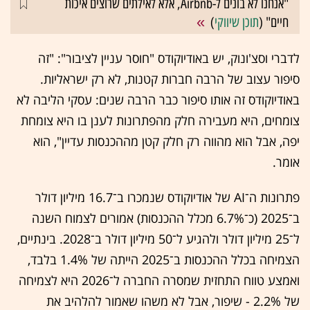
"אנחנו לא בונים ל-Airbnb, אלא לאילתים שרוצים איכות
חיים" (
תוכן שיווקי
)
לדברי וסצ'ונוק, יש באודיוקודס "חוסר עניין לציבור": "זה
סיפור עצוב של הרבה חברות קטנות, לא רק ישראליות.
באודיוקודס זה אותו סיפור כבר הרבה שנים: עסקי הליבה לא
צומחים, היא מעבירה חלק מהפתרונות לענן בו היא צומחת
יפה, אבל הוא מהווה רק חלק קטן מההכנסות עדיין", הוא
אומר.
פתרונות ה־AI של אודיוקודס שנמכרו ב־16.7 מיליון דולר
ב־2025 (כ־6.7% מכלל ההכנסות) אמורים לצמוח השנה
ל־25 מיליון דולר ולהגיע ל־50 מיליון דולר ב־2028. בינתיים,
הצמיחה בכלל ההכנסות ב־2025 הייתה של 1.4% בלבד,
ואמצע טווח התחזית שמסרה החברה ל־2026 היא לצמיחה
של 2.2% - שיפור, אבל לא משהו שאמור להלהיב את