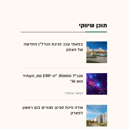
תוכן שיווקי
בפאתי עכו: פנינת הנדל"ן החדשה
של הצפון
מנכ״ל Rimini: “ה-ERP מת, העתיד
הוא AI"
דניאל איסלר
שדה פינת סביון: מגורים בקו ראשון
לפארק