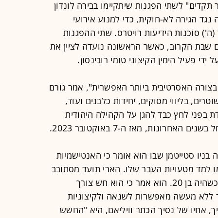
תקדים" לשתי הפגנות שיתקיימו בבירה לונדון
נגד הגירה לא-חוקית, כדי למנוע אירועי
(ה') סוכנות הידיעות רויטרס. שתי ההפגנות
ם שבת הקרוב, כאשר הראשונה נועדה לציין את
די פעיל הימין הקיצוני טומי רובינסון.
בצורה האסרטיבית ביותר האפשרית", אמר גורם
טרה לסוכנות הידיעות. כ-4,000 שוטרים, בליווי מסוקים, יחידות כלבנים ועוד,
דת בפני לחץ כבד להגן על הקהילה היהודית
אחרונות, מאז ה-7 באוקטובר 2023.
בניו סטייטמן שבו הוא אומר כי האנטישמיות
ו למד מטעויות העבר שלו. הארי תועד מסתובב
לבוש במדים נאציים כחלק מתחפושת כשהיה בן 20. הוא אמר כי הוא חש צורך
ללא מעשה מאפשרות לשנאה ולקיצוניות
 אחיו של נסיך הכתר וויליאם, היא "החשש