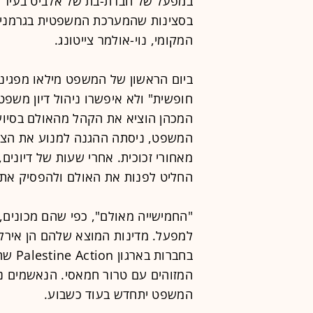
במפעל של חברת-בת של אלביט בעיר "
בסצינות שהמערכת המשפטית בגרמניה א
המקומי, נוי-אולמר צייטונג.
ביום הראשון של המשפט מילאו מפגינים
חופשית" ולא איפשרו ניהול דיון משפט
המכהן הוציא את הקהל מהאולם בסיוע
המשפט, ניסתה ההגנה למנוע את הצבתם
מאחורי זכוכית. אחרי שעות של דיונים
החליט לפנות את האולם ולהפסיק את ה
"החמישייה מאולם", כפי שהם מכונים,
למפעל. מדינות המוצא שלהם הן אירלנ
בחברו
המשפט יתחדש בעוד כשבוע.