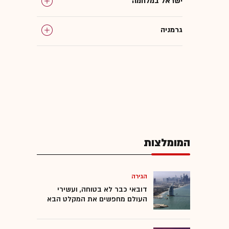
ישראל במלחמה
גרמניה
בריטניה
אנטישמיות
אונר"א
המומלצות
אלביט מערכות
פליטים
הגירה
דובאי כבר לא בטוחה, ועשירי
העולם מחפשים את המקלט הבא
פלסטינים