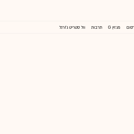
רסום
מגזין G
תרבות
וול סטריט ג'ורנל