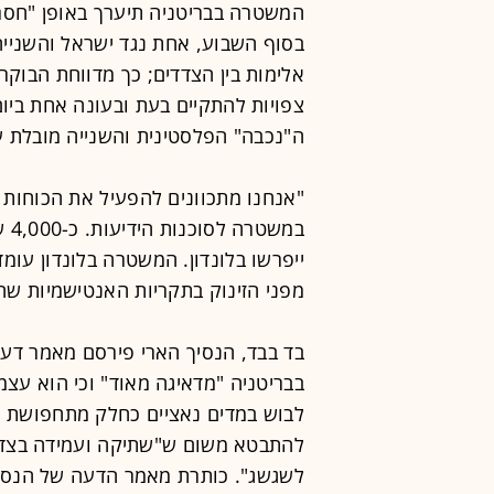
המשטרה בבריטניה תיערך באופן "חסר 
בסוף השבוע, אחת נגד ישראל והשנייה 
אלימות בין הצדדים; כך מדווחת הבוקר 
צפויות להתקיים בעת ובעונה אחת ביו
ה"נכבה" הפלסטינית והשנייה מובלת על י
"אנחנו מתכוונים להפעיל את הכוחות 
במש
ייפרשו בלונדון. המשטרה בלונדון עומ
מפני הזינוק בתקריות האנטישמיות שחל בשנים ה
בד בבד, הנסיך הארי פירסם מאמר דעה 
בבריטניה "מדאיגה מאוד" וכי הוא עצמ
להתבטא משום ש"שתיקה ועמידה בצד 
לשגשג". כותרת מאמר הדעה של הנסיך,