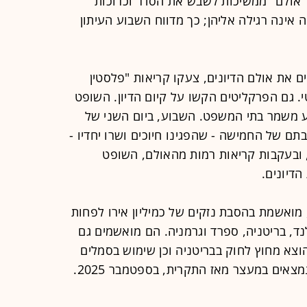
אולם" ממשיכות לשבש את הסדר וכרוכות
ינה רגילה אליהן; כך מדווח השבוע העיתון
 את אולם הדיונים, צעקו קריאות "פלסטין
י. גם הפרקליטים הקשו על קיום הדיון. השופט
 משמר בתי המשפט. השבוע, ביום השני של
 של החמישה - שהפגינו חיוכים ושרו יחדיו -
, ובעקבות קריאות רמות מהאולם, השופט
דיונים.
 מואשמת בהסבת נזקים של כמיליון אירו לפחות
ד, בריטניה, ספרד וגרמניה. הם מואשמים גם
ת בארגון Palestine Action שהוצא מחוץ לחוק בבריטניה וכן שימוש בסמלים
המזוהים עם טרור חמאסי. הנאשמים נמצאים במעצר מאז התקרית, בספטמבר 2025.