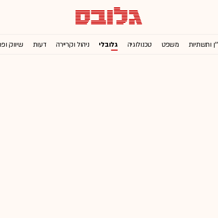
'ן ותשתיות
משפט
טכנולוגיה
גלובלי
ניהול וקריירה
דעות
שיווק ופ