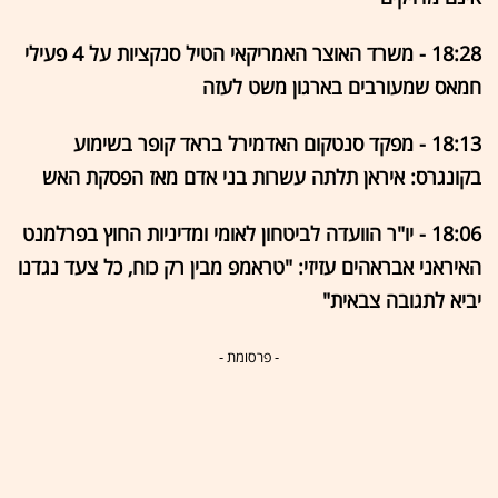
18:28 - משרד האוצר האמריקאי הטיל סנקציות על 4 פעילי
חמאס שמעורבים בארגון משט לעזה
18:13 - מפקד סנטקום האדמירל בראד קופר בשימוע
בקונגרס: איראן תלתה עשרות בני אדם מאז הפסקת האש
18:06 - יו"ר הוועדה לביטחון לאומי ומדיניות החוץ בפרלמנט
האיראני אבראהים עזיזי: "טראמפ מבין רק כוח, כל צעד נגדנו
יביא לתגובה צבאית"
- פרסומת -