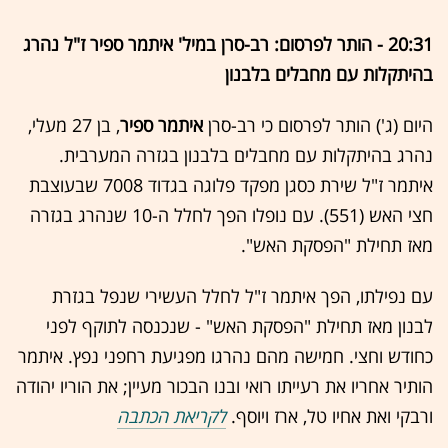
20:31 - הותר לפרסום: רב-סרן במיל' איתמר ספיר ז"ל נהרג
בהיתקלות עם מחבלים בלבנון
היום (ג') הותר לפרסום כי רב-סרן
איתמר ספיר
, בן 27 מעלי,
נהרג בהיתקלות עם מחבלים בלבנון בגזרה המערבית.
איתמר ז"ל שירת כסגן מפקד פלוגה בגדוד 7008 שבעוצבת
חצי האש (551). עם נופלו הפך לחלל ה-10 שנהרג בגזרה
מאז תחילת "הפסקת האש".
עם נפילתו, הפך איתמר ז"ל לחלל העשירי שנפל בגזרת
לבנון מאז תחילת "הפסקת האש" - שנכנסה לתוקף לפני
כחודש וחצי. חמישה מהם נהרגו מפגיעת רחפני נפץ. איתמר
הותיר אחריו את רעייתו רואי ובנו הבכור מעיין; את הוריו יהודה
ורבקי ואת אחיו טל, ארז ויוסף.
לקריאת הכתבה