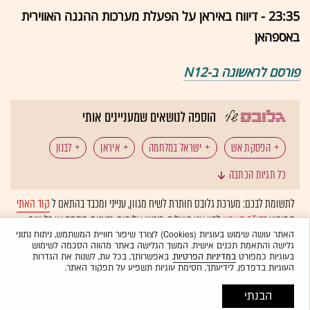
23:35 - דיווח באיראן על הפעלת מערכות ההגנה האווירית
באספהאן
פורסם לראשונה ב-N12
הוספה לנושאים שמעניינים אותי
הפסקת אש
ישראל במלחמה
איראן
לבנון
כל תגיות הכתבה
חיזבאללה
צה"ל
דונלד טראמפ
קטאר
לתשומת לבכם: מערכת גלובס חותרת לשיח מגוון, ענייני ומכבד בהתאם ל
קוד האתי
המופיע
בדו"ח האמון
לפיו אנו פועלים. ביטויי אלימות, גזענות, הסתה או כל שיח
איחוד האמירויות
ערב הסעודית
רצועת עזה
בלתי הולם אחר מסוננים בצורה
אוטומטית
ולא יפורסמו באתר.
האתר עושה שימוש בעוגיות (Cookies) לצורך שיפור חוויית המשתמש, ניתוח נתוני
גלישה והתאמת תכנים אישית. המשך הגלישה באתר מהווה הסכמה לשימוש
חמאס
טילים
כטב"מים
בעוגיות כמפורט
במדיניות הפרטיות
. באפשרותך, בכל עת, לשנות את הגדרות
העוגיות בדפדפן. לידיעתך, חסימת עוגיות תשפיע על תפקוד האתר.
הבנתי