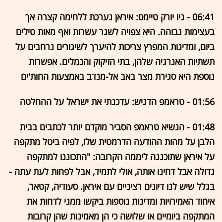
06:41 - ניו יורק טיימס: איראן נערכת ללחימה קצרה אך
בעצימות גבוהה. היא צפויה לשגר עשרות ואף מאות טילים
ביום, ומדינות המפרץ צריכות להיערך לשיגורים נרחבים על
תשתיות האנרגיה שלהן, בתי הזיקוק והנמלים. אפשרות
נוספת היא סגירת מצר באב אל-מנדב באמצעות החות'ים
01:56 - טראמפ הדגיש: עדכנתי את ישראל על ההחלטה
01:48 - הנשיא טראמפ הסביר מוקדם יותר לכתבים בבית
הלבן על מהות ההודעה הדרמטית שלו, לפיה ביטל מתקפה
על איראן שתוכננה ליממה הקרובה: "התכוננו למתקפה
גדולה אבל דחינו אותה, אולי לתמיד, אבל לפחות לעת עתה -
בגלל שיש לנו דיונים רציניים עם איראן. סעודיה, קטאר,
איחוד האמירויות ומדינות נוספות ביקשו ממני לדחות את
המתקפה ביומיים או שלושה כי הן מאמינות שהן קרובות