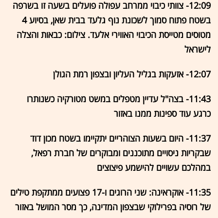
12:09- צוותי כיבוי ממרחב עפולה פועלים בשעה זו בשרפה
בשטח פתוח סמוך לשכונת נוף גלעד בבית שאן, בסיוע 4
מטוסים מטייסת הכיבוי האווירי אלעד. צילום: כבאות והצלה
לישראל
12:07- אזעקות בגליל העליון ובצפון רמת הגולן
11:43- בצה"ל עדיין מטפלים במשט מטורקיה כשנותרו
כרגע עוד ספינות ממנו באזור
11:37- היום בשעות הצוהריים יתקיימו בשטח מכון דוד
שבקריות ניסויים מתוכננים ומבוקרים של חברת רפאל,
במהלכם עשויים להישמע פיצוצים
11:35- אוקראינה: שני הרוגים ו-17 פצועים ממתקפת טילים
של רוסיה בפרילוקי שבצפון המדינה, כך מסר המושל באזור