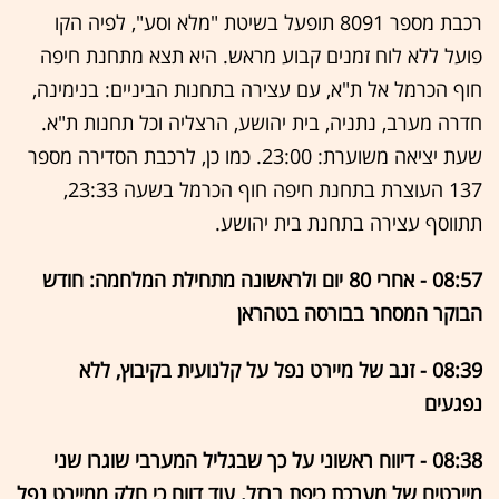
רכבת מספר 8091 תופעל בשיטת "מלא וסע", לפיה הקו
פועל ללא לוח זמנים קבוע מראש. היא תצא מתחנת חיפה
חוף הכרמל אל ת"א, עם עצירה בתחנות הביניים: בנימינה,
חדרה מערב, נתניה, בית יהושע, הרצליה וכל תחנות ת"א.
שעת יציאה משוערת: 23:00. כמו כן, לרכבת הסדירה מספר
137 העוצרת בתחנת חיפה חוף הכרמל בשעה 23:33,
תתווסף עצירה בתחנת בית יהושע.
08:57 - אחרי 80 יום ולראשונה מתחילת המלחמה: חודש
הבוקר המסחר בבורסה בטהראן
08:39 - זנב של מיירט נפל על קלנועית בקיבוץ, ללא
נפגעים
08:38 - דיווח ראשוני על כך שבגליל המערבי שוגרו שני
מיירטים של מערכת כיפת ברזל. עוד דווח כי חלק ממיירט נפל