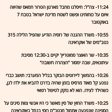
11:24- צה"ל: חיסלנו מחבל מארגון הטרור חמאס שהיווה
איום על כוחותינו ופשט לשטח מדינת ישראל בטבח 7
באוקטובר
10:55- משרד ההגנה של רוסיה הודיע שהפיל הלילה 315
כטב"מים של אוקראינה
10:35- שר האוצר סמוטריץ' יקיים ב-12:30 מסיבת
עיתונאים, שבה ימסור "הצהרה חשובה"
10:26- בהמשך ליירוטים הבוקר בגליל המערבי: תושב כברי
נפגע קל מאוד מרסיס בזמן שהיה בדרכו להביא את ילדו לגן,
כשהילד לצידו. הוא לא נזקק לטיפול רפואי
10:25- משרד החוץ של סין מאשר כי היו אנשי צוות סינים על
הספינה שנפגעה אתמול מכטב"ם רוסי בנמל באוקראינה