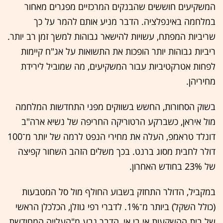
המשקיעים חוששים שהבנקים המרכזיים מפגרים מאחור
במלחמה באינפלציה. הדבר מניע אותם להמר על כך
שריביות המפתח, עשויות להישאר גבוהות למשך זמן רב יותר.
ריביות גבוהות יותר הופכות את התשואות על אג"ח קיימות
לפחות אטרקטיביות עבור המשקיעים, מה שמוביל לירידת
מחיריהן.
בשוק הסחורות, החשש בשווקים מפני התחדשות המלחמה
מול איראן, כשברקע הרטוריקה החריפה של נשיא ארה"ב
דונלד טראמפ, העלה את מחירי הנפט לרמה של יותר מ־100
דולר לחבית מסוג ברנט. בכך משלים הזהב השחור קפיצה
של 23% בחודש האחרון.
במקביל, הדולר התחזק בשבוע החולף מול סל המטבעות
(כולל השקל) ביותר מ־1%. לדברי רפי גוזלן, הכלכלן הראשי
של בית ההשקעות אי.בי.אי, הדבר נבע מ"העלייה המחודשת