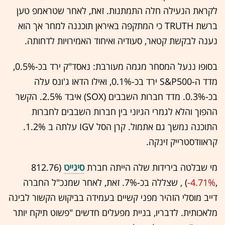
לקראת הנעילה חלה התמתנות. זאת, לאחר שטראמפ טען
ברשת TRUTH כי המתקפה באיראן תוכננה למחר אך הוא
נענה לבקשת קטאר, סעודיה ואיחוד האמירויות לדחותה.
בסופו ננעל המסחר מגמה מעורבת: נאסד"ק ירד בכ-0.5%,
מדד ה-S&P500 ירד בכ-0.1%, ואילו הדאו ג'ונס עלה
בכ-0.3%. מדד חברות השבבים (SOX) איבד 2.5%. הקשר
ההפוך והלא לגמרי הגיוני בין חברות השבבים לחברות
התוכנה נמשך גם אתמול. קרן הסל IGV עלתה ב 1.2%.
קראוודסטרייק זינקה.
מי שבלטה בירידות שלה הייתה חברת
סיגייט
(812.76
,‎
-4.71%
‏) , שצללה בכ-7%. זאת, לאחר שמנכ"ל החברה
דייב מוסלי הזהיר מפני קשיים בעמידה בביקוש הקשור לבינה
מלאכותית. לדבריו, בניית מפעלים חדשים "פשוט תיקח יותר