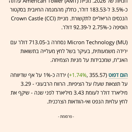
חנויות של 2026. מניית American Tower (AMT) עלתה
כ-3.5% ל-183.53 דולר, כחלק מהמגמה החיובית בסקטור
הנכסים הריאליים לתקשורת. מניית Crown Castle (CCI)
הוסיפה כ-2.75% ל-92.39 דולר.
Micron Technology (MU) נסחרה ב-713.05 דולר עם
ירידה משמעותית, בעיקר בשל לחץ מעלייה בתשואות
האג"ח, שמכבידות על מניות הצמיחה.
הום דפוט
(355.57 ,‎
+1.74%
‏) ירדה כ-1% על אף שדיווחה
על תוצאות שעלו על הציפיות. הרווח הרבעוני - 3.29
מיליארד דולר לעומת 3.43 מיליארד לפני שנה - שיקף את
לחץ עלויות הנפט ואי-הוודאות הצרכנית.
- פרסומת -