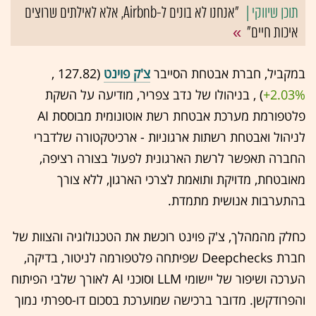
"אנחנו לא בונים ל-Airbnb, אלא לאילתים שרוצים
איכות חיים"
במקביל, חברת אבטחת הסייבר
צ'ק פוינט
(127.82 ,‎
+2.03%
‏) , בניהולו של נדב צפריר, מודיעה על השקת
פלטפורמת מערכת אבטחת רשת אוטונומית מבוססת AI
לניהול ואבטחת רשתות ארגוניות - ארכיטקטורה שלדברי
החברה תאפשר לרשת הארגונית לפעול בצורה רציפה,
מאובטחת, מדויקת ותואמת לצרכי הארגון, ללא צורך
בהתערבות אנושית מתמדת.
כחלק מהמהלך, צ'ק פוינט רוכשת את הטכנולוגיה והצוות של
חברת Deepchecks שפיתחה פלטפורמה לניטור, בדיקה,
הערכה ושיפור של יישומי LLM וסוכני AI לאורך שלבי הפיתוח
והפרודקשן. מדובר ברכישה שמוערכת בסכום דו-ספרתי נמוך