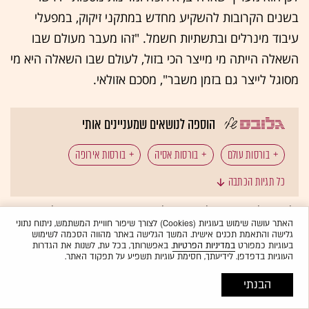
בשנים הקרובות להשקיע מחדש במתקני זיקוק, במפעלי
עיבוד מינרלים ובתשתיות חשמל. "זהו מעבר מעולם שבו
השאלה הייתה מי מייצר הכי בזול, לעולם שבו השאלה היא מי
מסוגל לייצר גם בזמן משבר", מסכם אזולאי.
הוספה לנושאים שמעניינים אותי
בורסות עולם
בורסות אסיה
בורסות אירופה
כל תגיות הכתבה
וול סטריט
לתשומת לבכם: מערכת גלובס חותרת לשיח מגוון, ענייני ומכבד בהתאם ל
קוד האתי
האתר עושה שימוש בעוגיות (Cookies) לצורך שיפור חוויית המשתמש, ניתוח נתוני
המופיע
בדו"ח האמון
לפיו אנו פועלים. ביטויי אלימות, גזענות, הסתה או כל שיח
גלישה והתאמת תכנים אישית. המשך הגלישה באתר מהווה הסכמה לשימוש
בלתי הולם אחר מסוננים בצורה
אוטומטית
ולא יפורסמו באתר.
בעוגיות כמפורט
במדיניות הפרטיות
. באפשרותך, בכל עת, לשנות את הגדרות
העוגיות בדפדפן. לידיעתך, חסימת עוגיות תשפיע על תפקוד האתר.
הבנתי