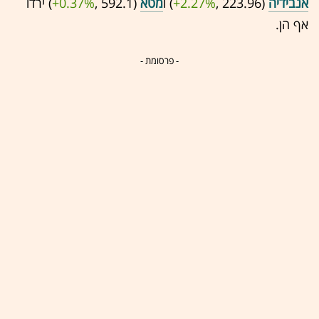
אנבידיה
(223.96 ,‎
+2.27%
‏) ו
מטא
(592.1 ,‎
+0.37%
‏) ירדו
אף הן.
- פרסומת -