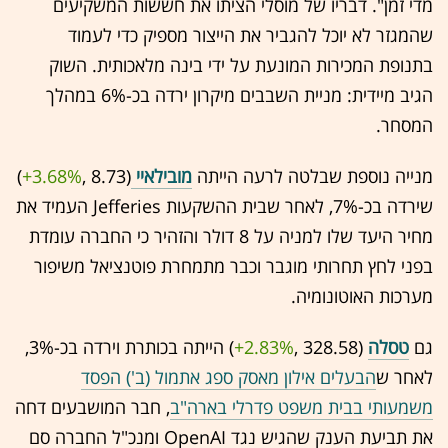
מדי זמן". דבריו של מוסלי הציתו את חששות המשקיעים
שהמגזר לא יוכל להגביר את הייצור מספיק כדי לעמוד
בתנופת המכירות המונעת על ידי בינה מלאכותית. השוק
הגיב מיידית: מניית השבבים מיקרון ירדה בכ-6% במהלך
המסחר.
מנייה נוספת שבלטה לרעה הייתה
מובילאיי
(8.73 ,‎
+3.68%
‏)
שירדה בכ-7%, לאחר שבית ההשקעות Jefferies העמיד את
מחיר היעד שלו למניה על 8 דולר והזהיר כי החברה עומדת
בפני לחץ תחרותי מוגבר וכבר מתמחרת פוטנציאל משיפור
מערכות האוטונומיה.
גם
טסלה
(328.58 ,‎
+2.83%
‏) הייתה בכותרת וירדה בכ-3%,
לאחר ש
הבעלים אילון מאסק ספג אתמול (ב') הפסד
משמעותי בבית משפט פדרלי בארה"ב
, חבר המושבעים דחה
את תביעת הענק שהגיש נגד OpenAI ומנכ"ל החברה סם