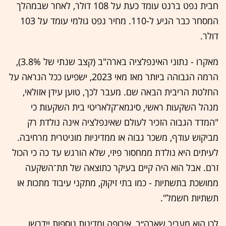
חבית נפט ברנט עומד כעת על 108 דולר, לאחר שבמהלך
המסחר כבר הגיע ל-110. מחיר נפט גולמי עומד על 103
דולר.
מאקרו - נתוני האינפלציה בארה"ב (קצב שנתי של 3.8%),
הרמה הגבוהה ביותר מאז מאי 2023, ישפיעו ככל הנראה על
החלטת הריבית הבאה שם. מעבר לכך, טוען עידן אזולאי,
מנהל השקעות ראשי, סיגמא־קלאריטי בית השקעות כי
"המדד הגבוה הזכיר לעולם שאינפלציה אינה נולדת רק
מביקוש עודף, משכר גבוה או ממדיניות מוניטרית מרחיבה.
לעיתים היא נולדת ממחסור פיזי, שלא הורגש עד כה כי הכול
זרם. אבל הוא היה קיים בעיקר כתוצאה של תת־השקעה
ממושכת בתשתיות - כמו בתי זיקוק, מתקני עיבוד מתכות או
תשתיות חשמל".
לכן הוא מעריך שארה״ב, אירופה ומדינות נוספות יידרשו