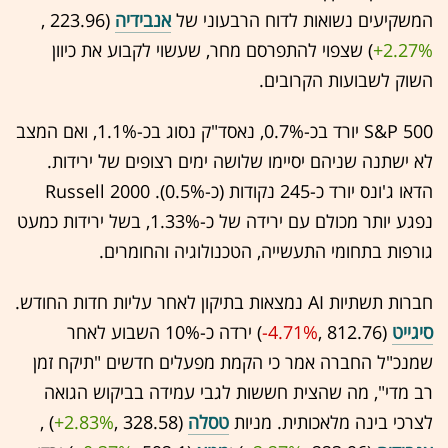
המשקיעים נשואות לדוח הרבעוני של
אנבידיה
(223.96 ,‎
+2.27%
‏) שצפוי להתפרסם מחר, שעשוי לקבוע את כיוון
השוק לשבועות הקרובים.
S&P 500 יורד בכ-0.7%, נאסד"ק נסוג בכ-1.1%, ואם המצב
לא ישתנה שניהם יסיימו שלושה ימים רצופים של ירידות.
הדאו ג'ונס יורד כ-245 נקודות (כ-0.5%). Russell 2000
נפגע יותר מכולם עם ירידה של כ-1.33%, בשל ירידות כמעט
גורפות בתחומי התעשייה, הטכנולוגיה והחומרים.
חברות תשתיות AI נמצאות בתיקון לאחר עליות חדות החודש.
סיגייט
(812.76 ,‎
-4.71%
‏) ירדה כ-10% השבוע לאחר
שמנכ"ל החברה אמר כי הקמת מפעלים חדשים "תיקח זמן
רב מדי", מה שהצית חששות לגבי עמידה בביקוש הגואה
לצרכי בינה מלאכותית. מניות
טסלה
(328.58 ,‎
+2.83%
‏) ,