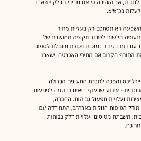
 2027 במחיר של כ־67 דולר לחבית, אך הזהירה כי אם מחירי הדלק יישארו
לות בכ־5%.
ההשפעה לא תסתכם רק בעליית מחירי
 תעופה חלשות לשרוד תקופה ממושכת של
 עם רמות גידור נמוכות ויכולת מוגבלת לספוג
 החורף הקרוב אם מחירי האנרגיה יישארו
איירליינס והפכה לחברת התעופה הגדולה
כחית - אירוע שבענף רואים כדוגמה לפגיעות
ציבות ועלויות תפעול גבוהות. החברה,
ודל הטיסות הזולות בארה"ב, התמודדה עם
ית, השבתת מטוסים ועלויות דלק גבוהות -
חרונה.