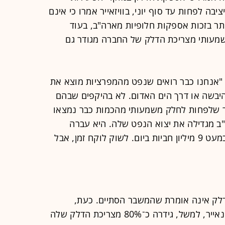
בה לפחות עד סוף יוני, בוויזאייר אמרו כי אינם
היתר בזכות אספקות חלופיות מארה"ב, בעוד
ציינו כי חלק משמעותי מצריכת הדלק של החברה מגודר גם
י "אנחנו כבר רואים שנפט מהמפרציות מוצא את
 היבשה או דרך הים האדום. לא בהיקפים שבהם
ר שלפחות לחלק משמעותי מהכמות כבר נמצאו
"ב מגדילה את יצוא הנפט שלה. היא עברה
מיצוא של בערך 5 מיליון חביות ביום לכמעט 9 מיליון חביות ביום. לשוק לוקח זמן, אבל
דלק אינה אומרת שהמשבר הסתיים. כעת,
הדאגה המרכזית בענף היא המחיר. ריינאייר, למשל, גידרה כ־80% מצריכת הדלק שלה