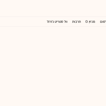
רסום
מגזין G
תרבות
וול סטריט ג'ורנל