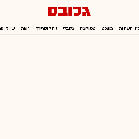
''ן ותשתיות
משפט
טכנולוגיה
גלובלי
ניהול וקריירה
דעות
שיווק ופ