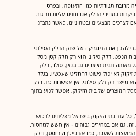
יה מרובת תנודתיות כמו התעופה, ובפרט
קרות במחירי הדלק אנו חווים עליות חריגות
אם לצרכים מבצעיים ובטחוניים, כאשר נתב"ג
די להבין את הדינמיקה של שוק הדלק הסילוני
ית הנפט. דלק סילוני הוא רק חלק קטן מסל
מאותה חבית מייצרים גם בנזין, סולר, דלק
ת זיקוק לא יכול פשוט להחליט שעכשיו, בגלל
א מייצר רק דלק סילוני. אין אפשרות כזו. דלק
לוני מהווה בדרך כלל רק 8%-12% מסל המוצרים של בית הזיקוק. אפשר לנוע בתוך
 כל עוד בתי הזיקוק בישראל מצליחים לרכוש
זה, גם אם במחירים גבוהים - אין חשש למחסור.
מועצות לשעבר, כמו אזרבייג'ן וקזחסטן, חלק