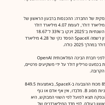
קית של החברה: ההכנסות ברבעון הראשון של
השנה צמחו ב־15% והסתכמו ב־4.69 מיליארד דולר, לעומת 4.07 מיליארד דולר
בתקופה המקבילה אשתקד. ההכנסות השנתיות ב־2025 זינקו ב־33% ל־18.67
מיליארד דולר. לצד זאת, ברבעון האחרון רשמה SpaceX הפסד נקי של 4.28 מיליארד
SpaceX שואפת להגיע לשוק הציבורי לפני חברת הבינה המלאכותית OpenAI
בכמעט טריליון דולר על ידי משקיעים פרטיים,
הקרובה.
לפי התשקיף, מאסק מחזיק כיום ב־85% מכוח ההצבעה ב-SpaceX, באמצעות 849.5
מיליון מניות מסוג A ו־5.57 מיליארד מניות מסוג B. מלבדו, אין אף אדם או גוף
חברה. אם ההנפקה תצא לפועל לפי השווי המבוקש, היא
שון בעולם. לפי מדד המיליארדרים של