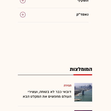
תשקיף
נאסד"ק
ענקיות הטכנולוגיה
OpenAI
גולדמן זאקס
המומלצות
xAI
הגירה
דובאי כבר לא בטוחה, ועשירי
העולם מחפשים את המקלט הבא