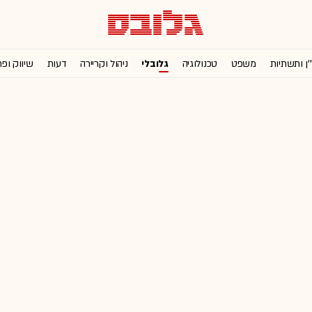
'ן ותשתיות
משפט
טכנולוגיה
גלובלי
ניהול וקריירה
דעות
שיווק ופ