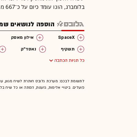
בלומברג, הונו עומד כיום על כ־667 מיליארד דולר.
הוספה לנושאים שמענ
SpaceX
אילון מאסק
תשקיף
נאסד"ק
כל תגיות הכתבה
גולדמן זאקס
xAI
לתשומת לבכם: מערכת גלובס חותרת לשיח מגוון, ענ
פועלים. ביטויי אלימות, גזענות, הסתה או כל שיח ב