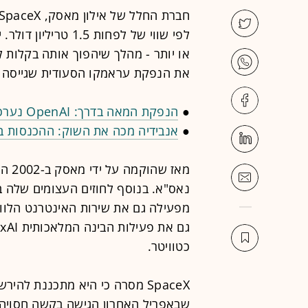
או יותר - מהלך שיהפוך אותה בקלות 
את הנפקת עראמקו הסעודית שגייסה 26 מיליארד דולר ב־2019.
●
הנפקת המאה בדרך: OpenAI נערכת להגשת תשקיף חסוי כבר השבוע
●
אנבידיה מכה את השוק: ההכנסות ברבעון זינקו ב-85%;
נאס"א. בנוסף לחוזים העצומים שלה 
כטוויטר.
שבאפריל האחרון הגישה בקשה חסויה 