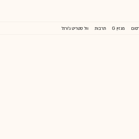
רסום
מגזין G
תרבות
וול סטריט ג'ורנל