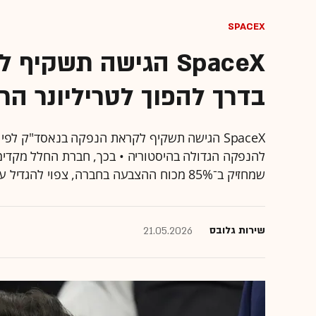
SpaceX
SpaceX הגישה תשקי
בדרך להפוך לטריליונר הר
שמחזיק ב־85% מכוח ההצבעה בחברה, צפוי להגדיל עוד יותר את הונו המוערך כיום בכ־667 מיליארד דולר
שירות גלובס
21.05.2026