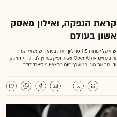
ף לקראת הנפקה, ואילון מאסק
אשון בעולם
SpaceX הגישה תשקיף לקראת הנפקה בנאסד"ק לפי שווי של לפחות 1.5 טריליון דולר, במהלך שעשוי להפוך
להנפקה הגדולה בהיסטוריה • בכך, חברת החלל מקדימה בינתיים את OpenAI ואנתרופיק במרוץ לבורסה • מאסק,