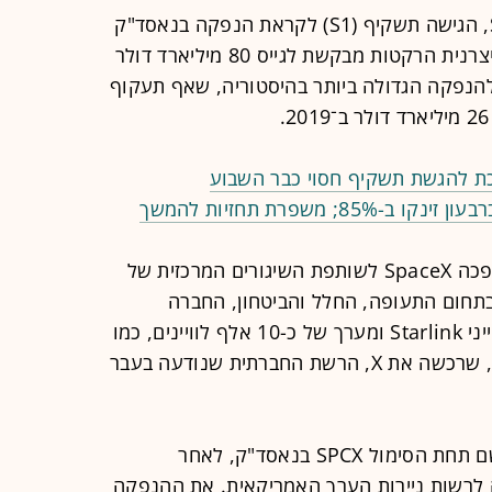
חברת החלל של אילון מאסק, SpaceX, הגישה תשקיף (S1) לקראת הנפקה בנאסד"ק
לפי שווי של לפחות 1.5 טריליון דולר. יצרנית הרקטות מבקשת לגייס 80 מיליארד דולר
להנפקה הגדולה ביותר בהיסטוריה, שאף תעקוף
 משפרת תחזיות להמשך
מאז שהוקמה על ידי מאסק ב-2002 הפכה SpaceX לשותפת השיגורים המרכזית של
בתחום התעופה, החלל והביטחון, החברה
מפעילה גם את שירות האינטרנט הלווייני Starlink ומערך של כ-10 אלף לוויינים, כמו
גם את פעילות הבינה המלאכותית xAI, שרכשה את X, הרשת החברתית שנודעה בעבר
SpaceX מסרה כי היא מתכננת להירשם תחת הסימול SPCX בנאסד"ק, לאחר
לרשות ניירות הערך האמריקאית. את ההנפקה