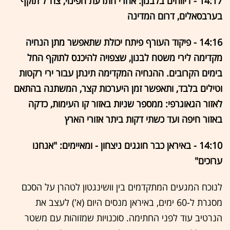
14:17 - דיווחים בלבנון: אחרי התרעת הפינוי, צה"ל תוקף
בערבסאלים, דרום המדינה
14:16 - פיקוד העורף פיתח יכולת שתאפשר מתן הנחיה
מקדימה לירי משטח לבנון, שצפויה להיכנס לתוקף החל
בימים הקרובים. ההנחיה המקדימה תינתן עבור ירי רקטות
וטילים בלבד, ותאפשר זמן היערכות קצר, המשתנה בהתאם
לאזור הגאוגרפי: ממספר שניות באזור קו העימות, כדקה
באזור חיפה ועד כשתי דקות ביתר אזורי הארץ
14:10 - באיראן כבר חוגגים ניצחון - ומאיימים: "אנחנו
ערוכים"
לנוכח המגעים המתקדמים בין וושינגטון לטהרן על הסכם
מסגרת ל-60 ימים, באיראן מנסים היום (א') לעצב את
הנרטיב עוד לפני החתימה. סוכנויות שמזוהות עם משטר