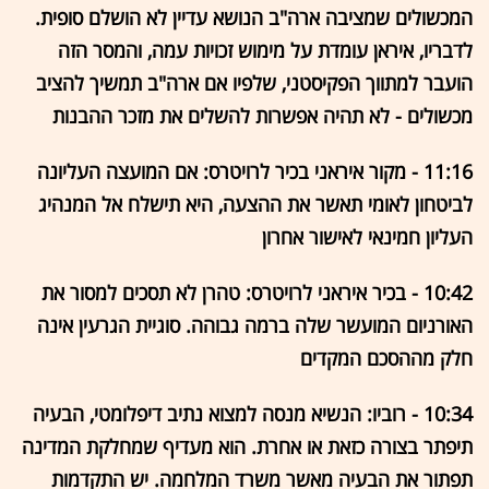
המכשולים שמציבה ארה"ב הנושא עדיין לא הושלם סופית.
לדבריו, איראן עומדת על מימוש זכויות עמה, והמסר הזה
הועבר למתווך הפקיסטני, שלפיו אם ארה"ב תמשיך להציב
מכשולים - לא תהיה אפשרות להשלים את מזכר ההבנות
11:16 - מקור איראני בכיר לרויטרס: אם המועצה העליונה
לביטחון לאומי תאשר את ההצעה, היא תישלח אל המנהיג
העליון חמינאי לאישור אחרון
10:42 - בכיר איראני לרויטרס: טהרן לא תסכים למסור את
האורניום המועשר שלה ברמה גבוהה. סוגיית הגרעין אינה
חלק מההסכם המקדים
10:34 - רוביו: הנשיא מנסה למצוא נתיב דיפלומטי, הבעיה
תיפתר בצורה כזאת או אחרת. הוא מעדיף שמחלקת המדינה
תפתור את הבעיה מאשר משרד המלחמה. יש התקדמות