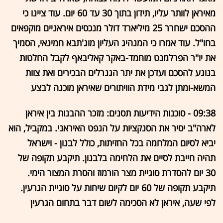
מאיראן לוותר עליו, תידון בתוך 30 עד 60 יום. עוד ציינו כי
ההסכם ישחרר 25 מיליארד דולר מנכסים איראניים מוקפאים
בחו"ל. עוד אמרו כי המנהיג העליון מוג'תבא חמינאי, הסמיך
את יו"ר הפרלמנט מוחמד-באקר קאליבאף לקבל החלטות
בנוגע להסכם ועדכן את יתר הגנרלים הבכירים ואת צוות
המשא-ומתן לגבי מידת הוויתורים שאיראן מוכנה לבצע
09:38 - סוכנות הידיעות תסנים: מזכר ההבנות בין איראן
לארה"ב יסיר את הסנקציות על הנפט האיראני. במקביל, הוא
יביא לסיום המלחמה בכל החזיתות, כולל לבנון - וישראל
תהיה חייבת לסיים את הלחימה בלבנון. תיקבע תקופה של
30 יום להסדרת סוגיית מצר הורמוז והסרת המצור הימי.
תיקבע תקופה של 60 יום לקיום שיחות על סוגיית הגרעין.
לפי שעה, איראן לא הסכימה לשום דבר בתחום הגרעין