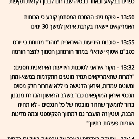
כפרים בבקאע ובאזור נבטיה שבדרום לבנון לקראת תקיפות
13:56 - פוקס ניוז: ההסכם המסתמן קובע כי הכוחות
האמריקאים יישארו בקרבת איראן למשך 30 ימים
13:55 - סוכנות הידיעות האיראנית "מהר" מדווחת כי יורט
כטב"ם איסוף ישראלי במחוז הורמוזגן הסמוך למצר הורמוז
13:32 - מקור איראני לסוכנות הידיעות האיראנית תסנים:
"למרות שהאמריקאים תמיד מונעים התקדמות במשא-ומתן
ומשנים עמדות, איראן הדגישה כי ללא שחרור חלק מסוים
מנכסי איראן המוקפאים כבר בשלב הראשון והגדרת מנגנון
ברור להמשך שחרור מובטח של כל הנכסים - לא תהיה
הבנה, ועניין זה הועבר גם למתווך הפקיסטני וכמה מדינות
אזוריות פעילות בתיווך"
13:14 - אזעקה באדמית ובערב אל-ארמשה בשל ירי רקטות