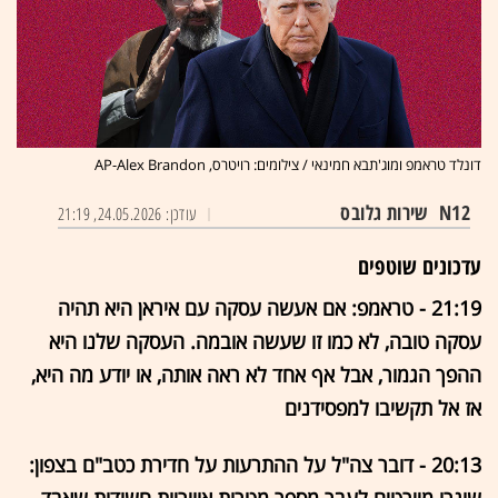
דונלד טראמפ ומוג'תבא חמינאי / צילומים: רויטרס, AP-Alex Brandon
N12
שירות גלובס
עודכן: 24.05.2026, 21:19
עדכונים שוטפים
21:19 - טראמפ: אם אעשה עסקה עם איראן היא תהיה
עסקה טובה, לא כמו זו שעשה אובמה. העסקה שלנו היא
ההפך הגמור, אבל אף אחד לא ראה אותה, או יודע מה היא,
אז אל תקשיבו למפסידנים
20:13 - דובר צה"ל על ההתרעות על חדירת כטב"ם בצפון: