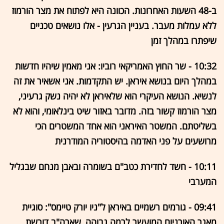
ב-48 השעות האחרונות. הכוונה היא לפתוח את מצר הורמוז
ללא עמלות מעבר. בעניין הגרעין - אלו נושאים טכניים
שיפתרו במהלך זמן
10:32 - שר החוץ האמריקאי רוביו: אני מאמין שיהיו חדשות
במהלך היום בנושא איראן. יש התקדמות. אני אשאיר את זה
לנשיא. הנושא העיקרי הוא שלאיראן לא יהיה נשק גרעיני,
מצר הורמוז קשור בזה. מדובר באזור שיט בינלאומי, והוא לא
בשליטתם. המשטר האיראני הוא אחד המשטרים הכי
מרושעים על פני האדמה בהיסטוריה המודרנית
10:11 - חשד לחדירת כטב"ם בשומרה ובאבן מנחם שבגליל
המערבי
09:41 - גורמים רשמיים באיראן ל"ניו יורק טיימס": סוגיית
מאגר האורניום המועשר לרמה גבוהה, שארה"ב דורשת