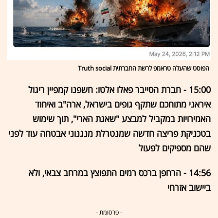
הפוסט שהעלה טראמפ לרשת החברתית Truth social
15:00 - חברת הסייבר פאלו אלטו: חשפנו קמפיין ריגול
איראני מתוחכם שתקף גופים בישראל, ארה"ב ואיחוד
האמירויות במקביל למבצע "שאגת הארי", תוך שימוש
בטכניקת פריצה חדשה שמנטרלת מנגנוני אבטחה עוד לפני
שהם מספיקים לפעול
14:56 - הרחפן ברכס רמים התפוצץ במרחב צבאי, ולא
ביישוב אזרחי
- פרסומת -