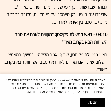
גבוהה שברשותה, כך לפי שני גורמים רשמיים בארה"ב
שדיברו עם ה"ניו יורק טיימס". על פי הדיווח, מדובר במרכיב
מרכזי בהסכם בין איראן לארה"ב.
04:10 - ראש ממשלת פקיסטן: "מקווים לארח את סבב
השיחות הבא בקרוב מאוד"
ראש ממשלת פקיסטן, שריף, אמר הלילה: "נמשיך במאמצי
השלום שלנו ואנו מקווים לארח את סבב השיחות הבא בקרוב
מאוד".
האתר עושה שימוש בעוגיות (Cookies) לצורך שיפור חוויית המשתמש, ניתוח נתוני
01:00 - דיווח ב"ניו יורק טיימס" על ההסכם המתגבש:
גלישה והתאמת תכנים אישית. המשך הגלישה באתר מהווה הסכמה לשימוש
בעוגיות כמפורט
במדיניות הפרטיות
. באפשרותך, בכל עת, לשנות את הגדרות
"שאלות הקשורות גרעין יידחו למועד מאוחר יותר"
העוגיות בדפדפן. לידיעתך, חסימת עוגיות תשפיע על תפקוד האתר.
שלושה בכירים איראנים דיווחו ל"ניו יורק טיימס" על ההסכם
הבנתי
המתגבש עם ארה"ב. הם ציינו כי ההסכם יעצור את הלחימה