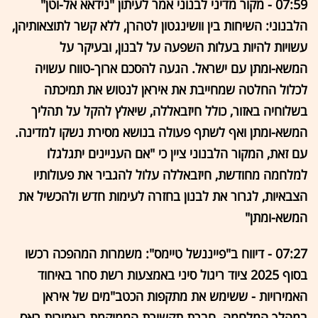
07:59 - מקור מדיני לבנוני אמר לעיתון "נידאא אל-וטן"
הלבנוני: השיחות בין וושינגטון לטהרן, ללא קשר לתוצאותיהן,
עשויות להיות בעלות השפעה על לבנון, ובעיקר על
המשא-ומתן עם ישראל. הגעה להסכם ארוך-טווח עשויה
לכלול החלטה שמחייבת את איראן לנטוש את תמיכתה
בשלוחיה באזור, כולל חיזבאללה, שיאלץ להקל על תהליך
המשא-ומתן ואף לשתף פעולה בנושא מסירת נשקו למדינה.
עם זאת, המקור הלבנוני ציין כי "אם העניינים יתגלגלו
למלחמה מחודשת, חיזבאללה עלול להגביר את פעולותיו
הצבאיות, לגרור את לבנון בחזרה לעימות חדש ולהכשיל את
המשא-ומתן"
07:27 - דיווח ב"פייננשל טיימס": משמרות המהפכה רכשו
בסוף 2025 ציוד ריגול סיני באמצעות רשת סחר באיחוד
האמירויות - ששימש את מתקפות הכטב"מים של איראן
במהלך המלחמה. חברת תקשורת הממוקמת באמירות ראס