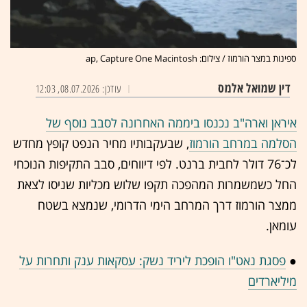
ספינות במצר הורמוז / צילום: ap, Capture One Macintosh
דין שמואל אלמס
עודכן: 08.07.2026, 12:03
איראן וארה"ב נכנסו ביממה האחרונה לסבב נוסף של
הסלמה
במרחב הורמוז
, שבעקבותיו מחיר הנפט קופץ מחדש
לכ־76 דולר לחבית ברנט. לפי דיווחים, סבב התקיפות הנוכחי
החל כשמשמרות המהפכה תקפו שלוש מכליות שניסו לצאת
ממצר הורמוז דרך המרחב הימי הדרומי, שנמצא בשטח
עומאן.
●
פסגת נאט"ו הופכת ליריד נשק: עסקאות ענק ותחרות על
מיליארדים