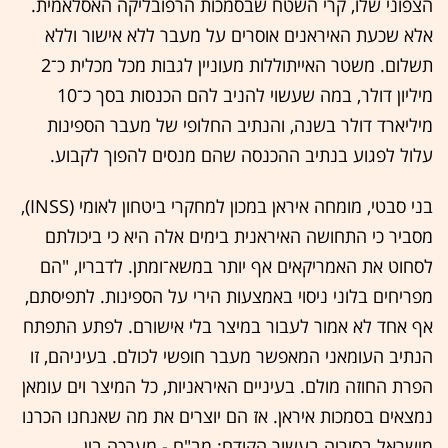
הצפוני שלו, קרי השטח שבסמכות הרפובליקה האסלאמית.
אלא שכעת האיראנים אוסרים על מעבר ללא אישור וללא
תשלום. משטר האייתוללות מעוניין לגבות מכל מכלית כ־2
מיליון דולר, במה שעשוי להניב להם הכנסות בסך כ־10
מיליארד דולר בשנה, והנתיב החלופי של מעבר הספינות
עלול לפגוע בנתיב ההכנסה שהם מנסים להפוך לקבוע.
בני סבטי, מומחה איראן במכון למחקרי ביטחון לאומי (INSS),
מסביר כי התחושה האיראנית בימים אלה היא כי ביכולתם
לסחוט את האמריקאים אף יותר במשא־ומתן. לדבריו, "הם
מפריחים בלוני ניסוי באמצעות הירי על הספינות. לתפיסתם,
אף אחד לא אמור לעבור במיצר בלי אישורם. לפתע התפתח
הנתיב העומאני המאפשר מעבר חופשי לכולם. בעיניהם, זו
הפרת החוזה מולם. בעיניים האיראניות, כל המיצר וים עומאן
נמצאים בסמכות איראן. אז הם יוצרים את מה שאנחנו הכרנו
מישראל בסוריה בעשור הקודם: מב"ם - מערכה בין