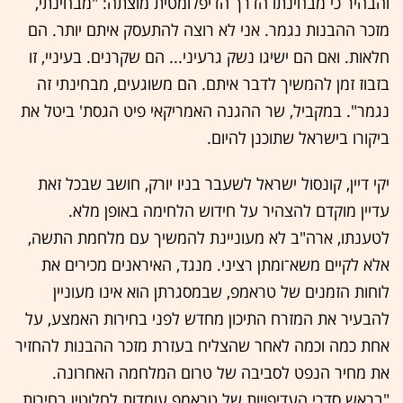
והבהיר כי מבחינתו הדרך הדיפלומטית מוצתה: "מבחינתי,
מזכר ההבנות נגמר. אני לא רוצה להתעסק איתם יותר. הם
חלאות. ואם הם ישיגו נשק גרעיני... הם שקרנים. בעיניי, זו
בזבוז זמן להמשיך לדבר איתם. הם משוגעים, מבחינתי זה
נגמר". במקביל, שר ההגנה האמריקאי פיט הגסת' ביטל את
ביקורו בישראל שתוכנן להיום.
יקי דיין, קונסול ישראל לשעבר בניו יורק, חושב שבכל זאת
עדיין מוקדם להצהיר על חידוש הלחימה באופן מלא.
לטענתו, ארה"ב לא מעוניינת להמשיך עם מלחמת התשה,
אלא לקיים משא־ומתן רציני. מנגד, האיראנים מכירים את
לוחות הזמנים של טראמפ, שבמסגרתן הוא אינו מעוניין
להבעיר את המזרח התיכון מחדש לפני בחירות האמצע, על
אחת כמה וכמה לאחר שהצליח בעזרת מזכר ההבנות להחזיר
את מחיר הנפט לסביבה של טרום המלחמה האחרונה.
"בראש סדרי העדיפויות של טראמפ עומדות לחלוטין בחירות