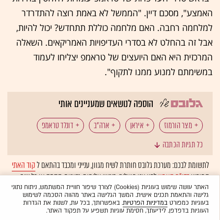
האמצע", מסכם דיין. "הממשל לא באמת רוצה להתדרדר
למלחמה רחבה. האם מלחמה כוללת תתחדש? יכול להיות,
אבל זה בהחלט לא בסדרי העדיפויות האמריקאים. השאלה
המרכזית היא האם היועצים של טראמפ יצליחו לעמוד
במשימתם למנוע ממנו לתקוף".
הוספה לנושאים שמעניינים אותי
מצר הורמוז
איראן
ארה"ב
דונלד טראמפ
כל תגיות הכתבה
עומאן
נפט
הסלמה ביטחונית
המפרץ הפרסי
לתשומת לבכם: מערכת גלובס חותרת לשיח מגוון, ענייני ומכבד בהתאם ל
קוד האתי
המופיע
בדו"ח האמון
לפיו אנו פועלים. ביטויי אלימות, גזענות, הסתה או כל שיח
בחריין
כווית
בחירות האמצע בארה"ב
בלתי הולם אחר מסוננים בצורה
אוטומטית
ולא יפורסמו באתר.
האתר עושה שימוש בעוגיות (Cookies) לצורך שיפור חוויית המשתמש, ניתוח נתוני
גלישה והתאמת תכנים אישית. המשך הגלישה באתר מהווה הסכמה לשימוש
המומלצות
בעוגיות כמפורט
במדיניות הפרטיות
. באפשרותך, בכל עת, לשנות את הגדרות
העוגיות בדפדפן. לידיעתך, חסימת עוגיות תשפיע על תפקוד האתר.