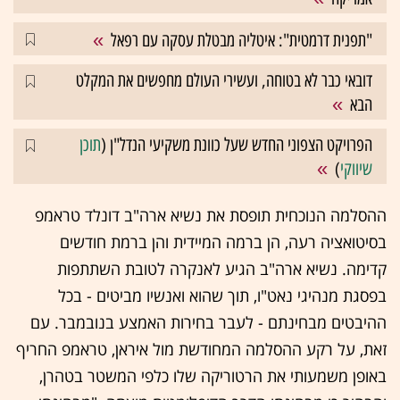
"תפנית דרמטית": איטליה מבטלת עסקה עם רפאל
דובאי כבר לא בטוחה, ועשירי העולם מחפשים את המקלט
הבא
הפרויקט הצפוני החדש שעל כוונת משקיעי הנדל"ן (
תוכן
שיווקי
)
ההסלמה הנוכחית תופסת את נשיא ארה"ב דונלד טראמפ
בסיטואציה רעה, הן ברמה המיידית והן ברמת חודשים
קדימה. נשיא ארה"ב הגיע לאנקרה לטובת השתתפות
בפסגת מנהיגי נאט"ו, תוך שהוא ואנשיו מביטים - בכל
ההיבטים מבחינתם - לעבר בחירות האמצע בנובמבר. עם
זאת, על רקע ההסלמה המחודשת מול איראן, טראמפ החריף
באופן משמעותי את הרטוריקה שלו כלפי המשטר בטהרן,