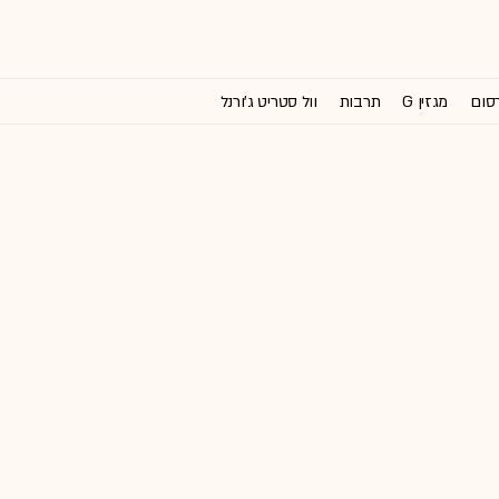
רסום
מגזין G
תרבות
וול סטריט ג'ורנל