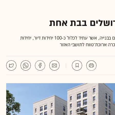
יחידות הדיור שנרכשו מהוות חלק מפרויקט שנמצא כיום בבנייה, אשר עתיד לכלול כ-100 יחידות דיור, יחידות
רה ארוכת־טווח לתושבי האזור