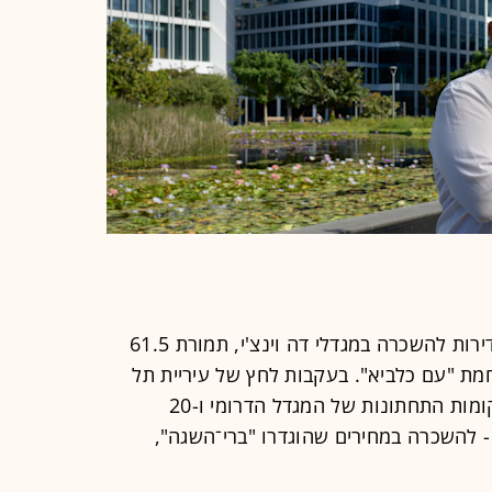
רק לפני מספר חודשים, רכש אבו 40 דירות להשכרה במגדלי דה וינצ'י, תמורת 61.5
חמת "עם כלביא". בעקבות לחץ של עיריית תל
אביב, סווגו 40 דירות בפרויקט - 20 בקומות התחתונות של המגדל הדרומי ו-20
 להשכרה במחירים שהוגדרו "ברי־השגה",