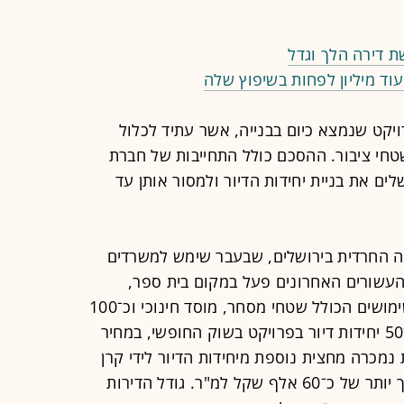
 דירה הלך וגדל
יקט שנמצא כיום בבנייה, אשר עתיד לכלול
ות ושטחי ציבור. ההסכם כולל התחייבות של חברת
שלים את בניית יחידות הדיור ולמסור אותן עד
 החרדית בירושלים, שבעבר שימש למשרדים
עשורים האחרונים פעל במקום בית ספר,
ובמקומו מתוכנן לקום פרויקט עירוב שימושים הכולל שטחי מסחר, מוסד חינוכי וכ־100
יחידות דיור. לפני כשנה וחצי נמכרו כ־50 יחידות דיור בפרויקט בשוק החופשי, במחיר
מ"ר. כעת נמכרה מחצית נוספת מיחידות הדיור לידי קרן
ריט שבשליטת אבו, במחיר ממוצע נמוך יותר של כ־60 אלף שקל למ"ר. גודל הדירות