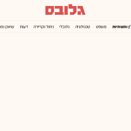
'ן ותשתיות
משפט
טכנולוגיה
גלובלי
ניהול וקריירה
דעות
שיווק ופ