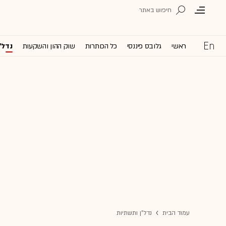
ראשי
גלובס פיננסי
כל הכותרות
שוק ההון והשקעות
נדל'
עמוד הבית
נדל"ן ותשתיות