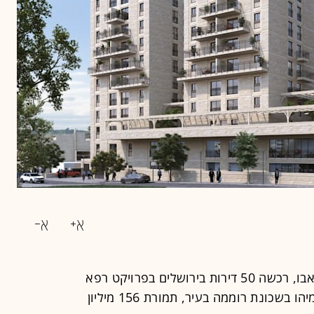
חברת אבו פמילי, שבשליטת היזם צחי אבו, רכשה 50 דירות בירושלים בפרויקט רפא
טריפל של חברת בינגו נדל"ן ברחוב ירמיהו בשכונת רוממה בעיר, תמורת 156 מיליון