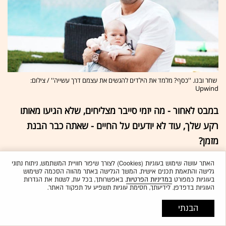
שחר ובנו. ''כסף? מלמד את הילדים להגשים את עצמם דרך עשייה'' / צילום:
Upwind
במבט לאחור - מה יזמי סייבר מצליחים, שלא הגיעו מאותו
רקע שלך, עוד לא יודעים על החיים - שאתה כבר הבנת
מזמן?
"ישבנו פעם אחת כמה קצינים לבירה וסיפרנו אחד לשני את
האתר עושה שימוש בעוגיות (Cookies) לצורך שיפור חוויית המשתמש, ניתוח נתוני
סיפור החיים שלנו. ואז נפלה עלינו ההבנה שלאף אחד
גלישה והתאמת תכנים אישית. המשך הגלישה באתר מהווה הסכמה לשימוש
בעוגיות כמפורט
במדיניות הפרטיות
. באפשרותך, בכל עת, לשנות את הגדרות
מאיתנו אין אבא. בבת אחת הבנו איך נסיבות חיים כאלה
העוגיות בדפדפן. לידיעתך, חסימת עוגיות תשפיע על תפקוד האתר.
מגדירות קווים בדמות שלך - הובלה, יוזמה, אחריות. עד היום,
הבנתי
כשאני מראיין אנשים לעבודה, אני תמיד מסוקרן ללכת אחורה