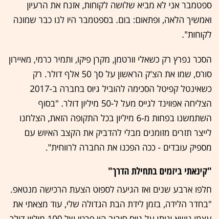
ספטמבר אני לא מביא שלושה לקוחות, אזנח את הרעיון
ואמשיך הלאה, ופתאום: בום. בספטמבר היו לנו כבר שמונה
לקוחות".
הסכר נפרץ רק כשאלי וורטמן, מקרן פיקו, ותמיר כרמי, מאיירון
סורס, שמו את הצ'ק הראשון על סך 50 אלף דולר. רק
כשאינטל קפיטל הסכימה להוביל גיוס בחברה ב-2017
הצליחה אפווינד לגייס מעל ל-50 מיליון דולר. "בסוף
השתמשנו בפחות מ-6 מיליון בכל התקופה הזאת, הצלחנו
לייצר תזרים מזומנים מבלי להדביק את הקצב האיוש עם
מספיק עובדים - ככה הפכנו את החברה לרווחית".
"קינאתי ביזמים בתחילת הדרך"
חלפו ארבע שנים ואז הגיעה לספוט הצעת הרכישה מנטאפ.
"בחדר הלידה, בזמן לידת הבת הגדולה שלי, עוד מצאתי את
עצמי נושא ונותן על גיוס סיבוב הון פרטי של 100 מיליון דולר