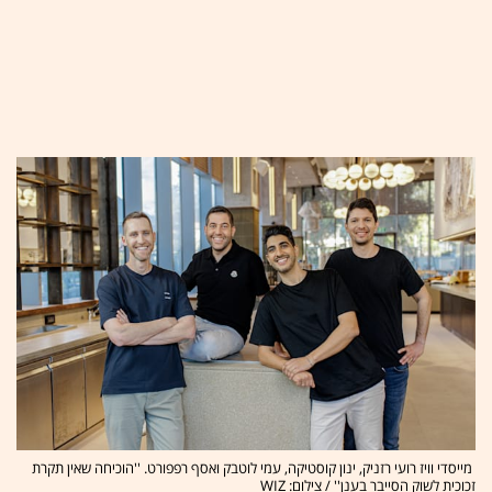
מייסדי וויז רועי רזניק, ינון קוסטיקה, עמי לוטבק ואסף רפפורט. ''הוכיחה שאין תקרת
זכוכית לשוק הסייבר בענן'' / צילום: WIZ