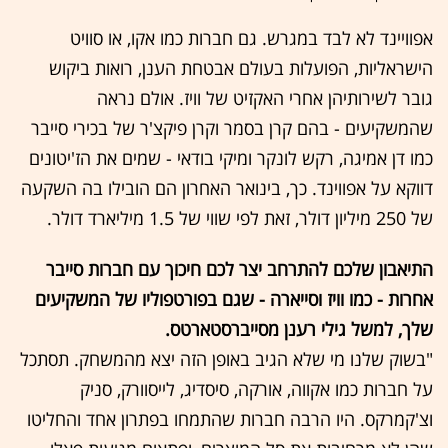
אפוויינד לא לבד במגרש. גם חברות כמו אקו, או סוויט
הישראליות, הפועלות בעולם אבטחת הענן, רואות ביקוש
גובר לשירותיהן אחרי האקזיט של וויז. אולם נראה
שהמשקיעים - בהם קרן בסמר וקרן פיקצ'ר של בכירי סייבר
כמו דן אמיגה, רקש לונקר ומיקי בודאי - שמים את הז'יטונים
דווקא על אפווינד. כך, בינואר האחרון הם הובילו בה השקעה
של 250 מיליון דולר, זאת לפי שווי של 1.5 מיליארד דולר.
התיאבון שלכם להתרחב יצר לכם חיכוך עם חברות סייבר
אחרות - כמו וויז וסייארה - שגם בפורטפוליו של המשקיעים
שלך, למשל גילי רענן מסייברסטארטס.
"בשוק שלנו מי שלא הגיב באופן הזה יצא מהמשחק. תסתכל
על חברות כמו אקווה, אורקה, סיסדיג, לייסוורק, סניק
וצ'קמרקס. היו הרבה חברות שהתמחו בפתרון אחד והחליטו