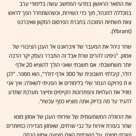
את התואר הראשון במדעי המחשב עשה בלימודי ערב
במכללה למנהל, תוך כדי השירות, וכשהשתחרר הפך לראש
צוות תשתיות התוכנה בחברת הפרסום המקוון וואיברנט
(Ybrant).
שחר ניהל את המעבר של וויבראנט אל הענן הציבורי של
אמזון. "ניסינו להרים שרת אבל זה התברר כעסק יקר הרבה
יותר משחשבתי. אם חשבתי שאני הולך להוציא 20 אלף
דולר, קיבלתי חשבונית של 300 אלף דולר", הוא מספר. "לכן
א ת פרויקט הגמר שלי בלימודים אז הפניתי לשאלה: איך אני
מוזיל את העלויות והפתרונות הקיימים ומייצר מערכת שתדע
להגיד על מה בדיוק אתה מוציא כסף עכשיו".
את ההוזלה המשמעותית של שירותי הענן של אמזון מצא
שחר בעזרת אירוח על גבי שרתים, שאמזון מגדירה כמיותרים
(שרתי ספוט). על השרתים האלו מציעה אמזון הנחה