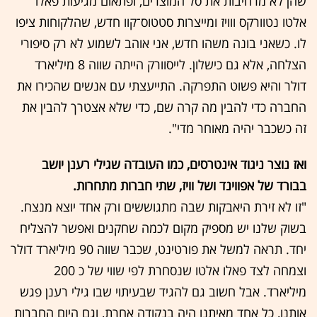
שהן לא מרחיבות את סל המוצרים, ופתאום מגיעות פאלו
אלטו נטוורקס ווויז ומייצרות סטטוס־קוו חדש, שהלקוחות ציפו
לו. כשאני בונה משהו חדש, אני אוהב לשמוע לא רק סיפורי
הצלחה, אלא גם כישלון. לייסוורק הייתה שווה 8 מיליארד
דולר והיא פשוט התפרקה. התייעצתי עם אנשים שהכירו את
החברה כדי להבין מה קרה שם, כדי שלא אצטרך להבין את
זה כשכבר יהיה מאוחר מדי".
ואז נוצר ניגוד אינטרסים, כמו העובדה שגילי רענן יושב
בבורד של אפווינד ושל וויז, שתי חברות מתחרות.
"זו לא זירת היאבקות שבה מתגוששים ורק אחד יוצא מנצח.
בשוק שלנו יש מספיק מקום לכמה שחקנים ואפשר להצליח
יחד. תראה למשל את פורטינט, שכבר שווה 90 מיליארד דולר
וצמחה לצד פאלו אלטו שנסחרת לפי שווי של כ 200
מיליארד. אבל חשוב גם להגיד שבעיתוי שבו גילי רענן פגש
אותנו, כל אחד מאיתנו היה בנקודה אחרת, וגם היום החברות