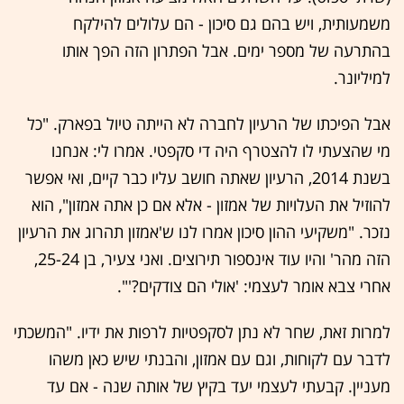
משמעותית, ויש בהם גם סיכון - הם עלולים להילקח
בהתרעה של מספר ימים. אבל הפתרון הזה הפך אותו
למיליונר.
אבל הפיכתו של הרעיון לחברה לא הייתה טיול בפארק. "כל
מי שהצעתי לו להצטרף היה די סקפטי. אמרו לי: אנחנו
בשנת 2014, הרעיון שאתה חושב עליו כבר קיים, ואי אפשר
להוזיל את העלויות של אמזון - אלא אם כן אתה אמזון", הוא
נזכר. "משקיעי ההון סיכון אמרו לנו ש'אמזון תהרוג את הרעיון
הזה מהר' והיו עוד אינספור תירוצים. ואני צעיר, בן 25-24,
אחרי צבא אומר לעצמי: 'אולי הם צודקים?'".
למרות זאת, שחר לא נתן לסקפטיות לרפות את ידיו. "המשכתי
לדבר עם לקוחות, וגם עם אמזון, והבנתי שיש כאן משהו
מעניין. קבעתי לעצמי יעד בקיץ של אותה שנה - אם עד