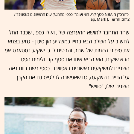
כדורסלן ה-NBA סטף קרי. הוא ועומרי כספי מהמשקיעים הראשונים באפווינד /
צילום: ap, Mark J. Terrill
שחר התחבר למושא ההערצה שלו, ואילו כספי, שכבר החל
לחשוב על השלב הבא בחייו כמשקיע הון סיכון - גמע בצמא
את סיפורי היזמות של שחר, והבטיח לו כי ישקיע בסטארט־אפ
הבא שיקים. הוא הביא איתו את סטף קרי ולימים הפכו
השניים למשקיעים ראשונים באפווינד. כספי רשם רווח נאה
על הנייר בהשקעה, כזו שאפשרה לו לגייס גם את הקרן
השניה שלו, "סוויש".