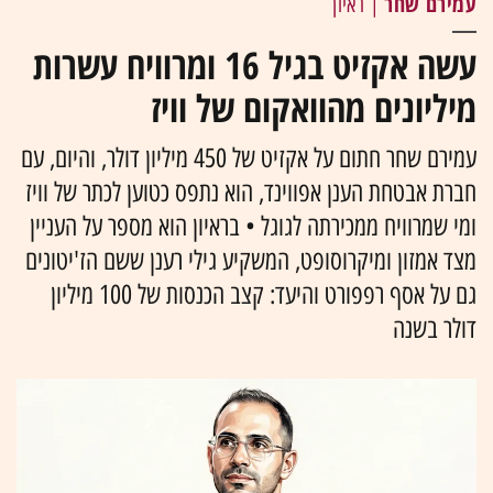
עמירם שחר
| ראיון
עשה אקזיט בגיל 16 ומרוויח עשרות
מיליונים מהוואקום של וויז
עמירם שחר חתום על אקזיט של 450 מיליון דולר, והיום, עם
חברת אבטחת הענן אפווינד, הוא נתפס כטוען לכתר של וויז
ומי שמרוויח ממכירתה לגוגל • בראיון הוא מספר על העניין
מצד אמזון ומיקרוסופט, המשקיע גילי רענן ששם הז'יטונים
גם על אסף רפפורט והיעד: קצב הכנסות של 100 מיליון
דולר בשנה