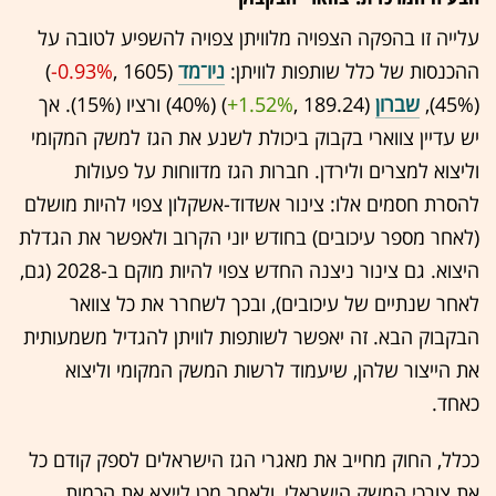
עלייה זו בהפקה הצפויה מלוויתן צפויה להשפיע לטובה על
ההכנסות של כלל שותפות לוויתן:
ניו־מד
(1605 ,‎
-0.93%
‏)
(45%),
שברון
(189.24 ,‎
+1.52%
‏) (40%) ורציו (15%). אך
יש עדיין צווארי בקבוק ביכולת לשנע את הגז למשק המקומי
וליצוא למצרים ולירדן. חברות הגז מדווחות על פעולות
להסרת חסמים אלו: צינור אשדוד-אשקלון צפוי להיות מושלם
(לאחר מספר עיכובים) בחודש יוני הקרוב ולאפשר את הגדלת
היצוא. גם צינור ניצנה החדש צפוי להיות מוקם ב-2028 (גם,
לאחר שנתיים של עיכובים), ובכך לשחרר את כל צוואר
הבקבוק הבא. זה יאפשר לשותפות לוויתן להגדיל משמעותית
את הייצור שלהן, שיעמוד לרשות המשק המקומי וליצוא
כאחד.
ככלל, החוק מחייב את מאגרי הגז הישראלים לספק קודם כל
את צורכי המשק הישראלי, ולאחר מכן לייצא את הכמות