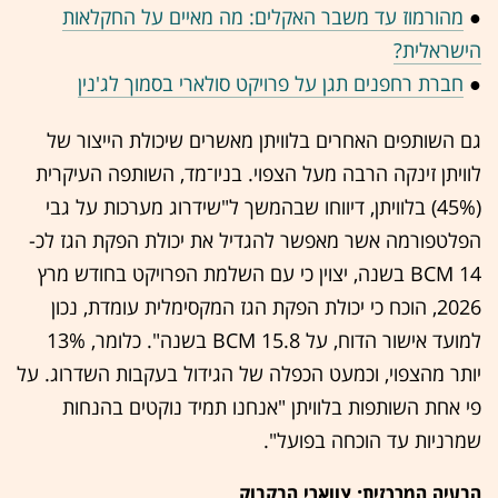
●
מהורמוז עד משבר האקלים: מה מאיים על החקלאות
הישראלית?
●
חברת רחפנים תגן על פרויקט סולארי בסמוך לג'נין
גם השותפים האחרים בלוויתן מאשרים שיכולת הייצור של
לוויתן זינקה הרבה מעל הצפוי. בניו־מד, השותפה העיקרית
(45%) בלוויתן, דיווחו שבהמשך ל"שידרוג מערכות על גבי
הפלטפורמה אשר מאפשר להגדיל את יכולת הפקת הגז לכ-
BCM 14 בשנה, יצוין כי עם השלמת הפרויקט בחודש מרץ
2026, הוכח כי יכולת הפקת הגז המקסימלית עומדת, נכון
למועד אישור הדוח, על 15.8 BCM בשנה". כלומר, 13%
יותר מהצפוי, וכמעט הכפלה של הגידול בעקבות השדרוג. על
פי אחת השותפות בלוויתן "אנחנו תמיד נוקטים בהנחות
שמרניות עד הוכחה בפועל".
הבעיה המרכזית: צווארי הבקבוק