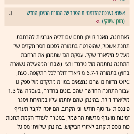
אשרא נערכת להזדמנויות הסחר של המזרח התיכון החדש
(
תוכן שיווקי
)
לאחרונה, מאגר לוויתן חתם עם דליה אנרגיות להרחבת
תחנת אשכול, שהופרטה בתמורה לסכום חסר תקדים של
מעל 9 מיליארד שקל. עסקת הגז שתממן את הרחבת
התחנה נחתמה מול ניו־מד ורציו (שברון המפעילה נשארה
בחוץ) בתמורה ל-6.7 מיליארד דולר לכל התקופה. כעת,
OPC מדווחים שהם נמצאים במו"מ מתקדם מול ספק גז
עבור התחנה החדשה שהם בונים בחדרה, בעסקה של 1.3
מיליארד דולר. בהינתן שהם יחתמו עליו במהירות ויסגרו
פיננסית עד סוף חודש יוני הקרוב, הם יוכלו לקבל תעריף
זמינות מועדף מרשות החשמל, במטרה לעודד הקמת תחנות
כוח נוספות קרוב לאזורי הביקוש. בהינתן שלוויתן מסוגל