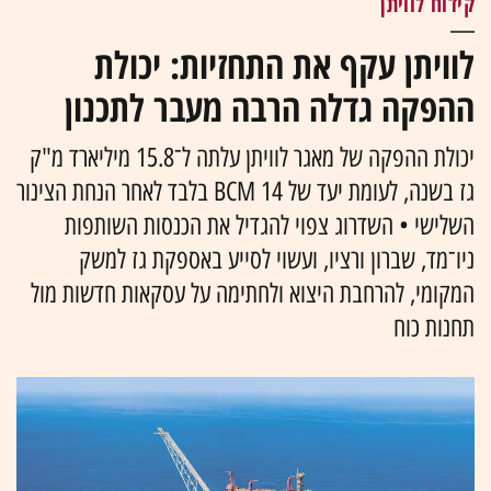
קידוח לוויתן
לוויתן עקף את התחזיות: יכולת
ההפקה גדלה הרבה מעבר לתכנון
יכולת ההפקה של מאגר לוויתן עלתה ל־15.8 מיליארד מ"ק
גז בשנה, לעומת יעד של 14 BCM בלבד לאחר הנחת הצינור
השלישי • השדרוג צפוי להגדיל את הכנסות השותפות
ניו־מד, שברון ורציו, ועשוי לסייע באספקת גז למשק
המקומי, להרחבת היצוא ולחתימה על עסקאות חדשות מול
תחנות כוח