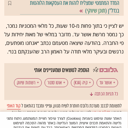
המדד המתמטי שמצליח לזהות את העסקאות הלוהטות
בנדל"ן (
תוכן שיווקי
)
יש לציין כי בתוך פחות מ-10 שעות, כל מלאי המכוניות נמכר,
כך נמסר מרשת אושר עד. מדובר במלאי של מאות יחידות על
פי החברה. בהודעה שיצאה מטעמם נכתב ״אנחנו מופתעים,
נרגשים ובעיקר מלאי תודה על האמון הרב שהענקתם בנו״.
הוספה לנושאים שמעניינים אותי
אושר עד
קיה (KIA)
אוטו סנטר
רשתות שיווק
כל תגיות הכתבה
קמעונאות
רכישת רכב
רשתות דיסקאונט
לתשומת לבכם: מערכת גלובס חותרת לשיח מגוון, ענייני ומכבד בהתאם ל
קוד האתי
המופיע
בדו"ח האמון
לפיו אנו פועלים. ביטויי אלימות, גזענות, הסתה או כל שיח
בלתי הולם אחר מסוננים בצורה
אוטומטית
ולא יפורסמו באתר.
האתר עושה שימוש בעוגיות (Cookies) לצורך שיפור חוויית המשתמש, ניתוח נתוני
גלישה והתאמת תכנים אישית. המשך הגלישה באתר מהווה הסכמה לשימוש
בעוגיות כמפורט
במדיניות הפרטיות
. באפשרותך, בכל עת, לשנות את הגדרות