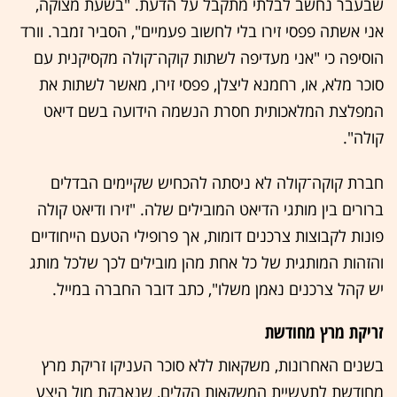
שבעבר נחשב לבלתי מתקבל על הדעת. "בשעת מצוקה,
אני אשתה פפסי זירו בלי לחשוב פעמיים", הסביר זמבר. וורד
הוסיפה כי "אני מעדיפה לשתות קוקה־קולה מקסיקנית עם
סוכר מלא, או, רחמנא ליצלן, פפסי זירו, מאשר לשתות את
המפלצת המלאכותית חסרת הנשמה הידועה בשם דיאט
קולה".
חברת קוקה־קולה לא ניסתה להכחיש שקיימים הבדלים
ברורים בין מותגי הדיאט המובילים שלה. "זירו ודיאט קולה
פונות לקבוצות צרכנים דומות, אך פרופילי הטעם הייחודיים
והזהות המותגית של כל אחת מהן מובילים לכך שלכל מותג
יש קהל צרכנים נאמן משלו", כתב דובר החברה במייל.
זריקת מרץ מחודשת
בשנים האחרונות, משקאות ללא סוכר העניקו זריקת מרץ
מחודשת לתעשיית המשקאות הקלים, שנאבקת מול היצע