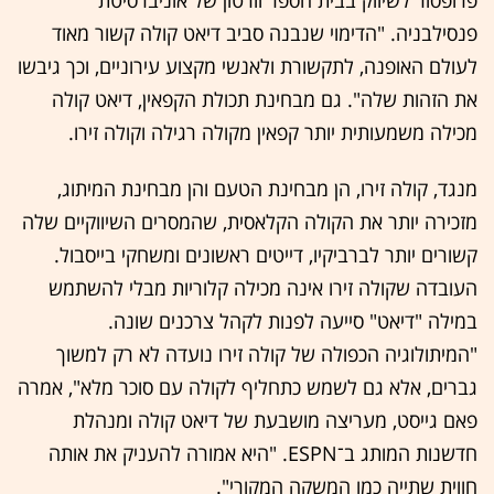
פרופסור לשיווק בבית הספר וורטון של אוניברסיטת
פנסילבניה. "הדימוי שנבנה סביב דיאט קולה קשור מאוד
לעולם האופנה, לתקשורת ולאנשי מקצוע עירוניים, וכך גיבשו
את הזהות שלה". גם מבחינת תכולת הקפאין, דיאט קולה
מכילה משמעותית יותר קפאין מקולה רגילה וקולה זירו.
מנגד, קולה זירו, הן מבחינת הטעם והן מבחינת המיתוג,
מזכירה יותר את הקולה הקלאסית, שהמסרים השיווקיים שלה
קשורים יותר לברביקיו, דייטים ראשונים ומשחקי בייסבול.
העובדה שקולה זירו אינה מכילה קלוריות מבלי להשתמש
במילה "דיאט" סייעה לפנות לקהל צרכנים שונה.
"המיתולוגיה הכפולה של קולה זירו נועדה לא רק למשוך
גברים, אלא גם לשמש כתחליף לקולה עם סוכר מלא", אמרה
פאם גייסט, מעריצה מושבעת של דיאט קולה ומנהלת
חדשנות המותג ב־ESPN. "היא אמורה להעניק את אותה
חווית שתייה כמו המשקה המקורי".