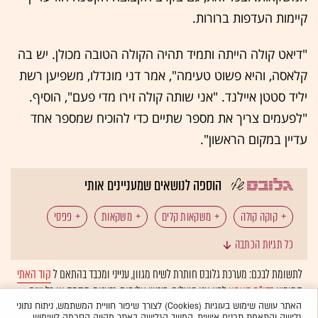
קיימות העדפות ברורות.
"דיאט קולה הייתה ותמיד תהיה הקולה הטובה מכולן. יש בה
קלאסה, והיא פשוט טעימה", אמר דני מונדלו, משפיען רשת
יליד סטטן איילנד. "אני שותה קולה זירו מדי פעם", הוסיף.
"לפעמים צריך את מספר שתיים כדי להוכיח שמספר אחד
עדיין במקום הראשון".
הוספה לנושאים שמעניינים אותי
קוקה קולה
משקאות קלים
משקאות
פפסי
כל תגיות הכתבה
לתשומת לבכם: מערכת גלובס חותרת לשיח מגוון, ענייני ומכבד בהתאם ל
קוד האתי
המופיע
בדו"ח האמון
לפיו אנו פועלים. ביטויי אלימות, גזענות, הסתה או כל שיח
בלתי הולם אחר מסוננים בצורה
אוטומטית
ולא יפורסמו באתר.
האתר עושה שימוש בעוגיות (Cookies) לצורך שיפור חוויית המשתמש, ניתוח נתוני
גלישה והתאמת תכנים אישית. המשך הגלישה באתר מהווה הסכמה לשימוש