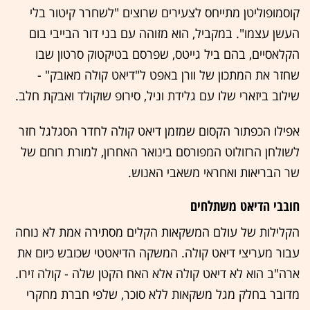
קוסמופוליטן מתייחס לצעירים שרוצים "לשחרר קיטור בלי
העשן עצמו". במקביל, הוא מזוהה עם בני דור הבייבי בום
הקלאסיים, בהם ביל גייטס, שפרסם בטיקטוק סרטון שבו
שחזר את המתכון של וורן באפט ל"דיאט קולה מאובק" -
שילוב ביזארי שלו עם גלידת וניל, סירופ שוקולד ואבקת חלב.
אפילו הכפתור הקסום שמזמן דיאט קולה לחדר הסגלגל חזר
לשולחן הרזולוט המפורסם בינואר האחרון, למורת רוחם של
שר הבריאות ואחראי משאבי האנוש.
חובבי הדיאט משתלחים
הקלילות של עולם המשקאות הקלים מסתירה אמת לא נוחה
עבור מעריצי דיאט קולה. המשקה הדיאטטי שכובש כיום את
ארה"ב הוא לא דיאט קולה אלא האח הקטן שלה - קולה זירו.
מדובר בחלק מגל משקאות ללא סוכר, שלפי חברת מחקרי