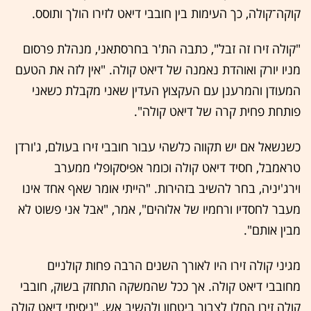
קוקה־קולה, כך העימות בין חובבי דיאט לזירו הולך ותוסס.
"קולה זירו זה זבל", כתבה הת'ר בחרסתאני, מנהלת פרסום
מניו יורק ואוהדת נאמנה של דיאט קולה. "אין לזה את הטעם
המעודן והמרענן עם העקצוץ העדין שאני מקבלת כשאני
פותחת פחית קרה של דיאט קולה".
כשנשאל אם יש תקווה כלשהי עבור חובבי זירו בעולם, ג'ורדן
טראמבל, חסיד דיאט קולה וכומר אפיסקופלי ממערב
וירג'יניה, בחר להשיב בזהירות. "הייתי אומר שאף אחד אינו
מעבר לחסדיו ורחמיו של אלוהים", אמר, "אבל אני פשוט לא
מבין אותם".
מגיני קולה זירו היו לאורך השנים הרבה פחות קולניים
מחובבי דיאט קולה. אך ככל שהמשקה התחזק בשוק, חובבי
קולה זירו החלו לצבור ביטחון ולהשיב אש. "ניסיתי דיאט קולה