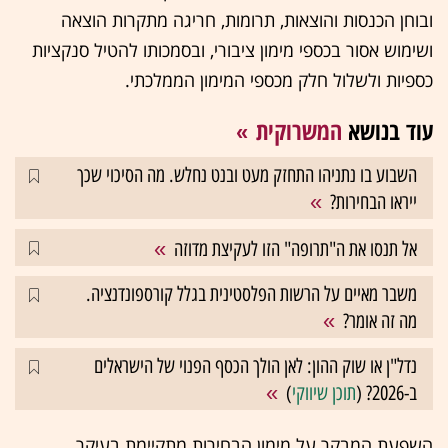
ובוחן הכנסות והוצאות, תרומות, חריגה מתקרות הוצאה
ושימוש אסור בכספי מימון ציבורי, ובסמכותו להטיל סנקציות
כספיות ולשלול חלק מכספי המימון הממלכתי.
עוד בנושא
המשרוקית
השבוע בו נתניהו התחזק מעט ובנט נחלש. מה הסיכוי שכך
ייראו הבחירות?
אל תנסו את ה"תרופה" הזו לעקיצת מדוזה
משבר מאיים על הרשות הפלסטינית בגלל קורספונדנציה.
מה זה אומר?
נדל"ן או שוק ההון: לאן הולך הכסף הפנוי של הישראלים
ב-2026? (
תוכן שיווקי
)
השפעת המבקר על מימון הבחירות מתקיימת בעיקר