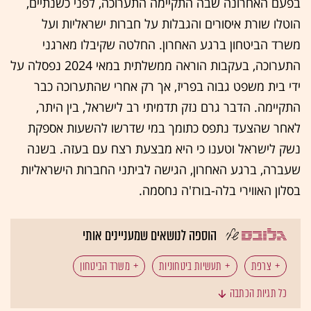
בפעם האחרונה שבה התקיימה התערוכה, לפני כשנתיים,
הוטלו שורת איסורים והגבלות על חברות ישראליות ועל
משרד הביטחון ברגע האחרון. החלטה שקיבלו מארגני
התערוכה, בעקבות הוראה ממשלתית במאי 2024 נפסלה על
ידי בית משפט גבוה בפריז, אך רק אחרי שהתערוכה כבר
התקיימה. הדבר גרם נזק תדמיתי רב לישראל, בין היתר,
לאחר שהצעד נתפס כתומך במי שדרשו להשעות אספקת
נשק לישראל וטענו כי היא מבצעת רצח עם בעזה. בשנה
שעברה, ברגע האחרון, הגישה לביתני החברות הישראליות
בסלון האווירי בלה-בורז'ה נחסמה.
הוספה לנושאים שמעניינים אותי
צרפת
תעשיות ביטחוניות
משרד הביטחון
כל תגיות הכתבה
תערוכה
נשק
סנקציות