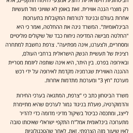
הביטחוניות הישראליות להציג אמצעי לחימה התקפיים, אלא
רק מוצרי הגנה אווירית. זאת באופן לא שוויוני מול תעשיות
אחרות בעולם ובניגוד לנורמות המקובלות בתערוכות
הבינלאומיות". המשרד גינה את ההחלטה, ואמר כי היא
"החלטה מבישה המדיפה ניחוח כבד של שיקולים פוליטיים
ומסחריים, ולצערנו, אינה מפתיעה". צרפת נחשבת למתחרה
רצינית של תעשיית הנשק הישראלית ברחבי העולם,
ובאירופה בפרט. בין היתר, היא אינה שותפה ליוזמת מטריית
ההגנה האווירית שגרמניה מקדמת לאירופה על ידי רכש
מערכת "חץ 3" ומערכות מתדמות אחרות.
משרד הביטחון כתב כי "צרפת, המתגאה בערכי החירות
והדמוקרטיה, פועלת בניגוד גמור לערכים שהיא מתיימרת
לייצג, ומתכסה כביכול בשיקול מדיני מדומה כדי להדיר
מתערוכה בינלאומית אמל"ח התקפי ישראלי שאיכותו טובה
לאין שיעור מזה הצרפתי. זאת, לאחר שהטכנולוגיות