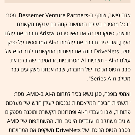
אדם פישר, שותף ב-Bessemer Venture Partners, מסר:
"בכל מהפכה בעולם המחשוב קמה גם ענקית תקשורת
חדשה. סיסקו חיברה את האינטרנט, Arista חיברה את עולם
הענן, ואנבידיה חיברה את עולמות ה-AI המבוססים על ספק
יחיד. DriveNets בונה את תשתיות התקשורת לדור הבא של
עולם ה-AI - תשתיות AI הטרוגניות. זו הסיבה שהובלנו את
סבב הגיוס הנוכחי של החברה, שבה אנחנו משקיעים כבר
משלב ה-Series A".
ואמסי בופנה, סגן נשיא בכיר לתחום ה-AI ב-AMD, מסר:
"תשתיות הבינה המלאכותית נכנסות לעידן חדש של מערכות
פתוחות, שבו מעבדי ה-AI ופתרונות תקשורת ותוכנה מספקים
שונים משתלבים ועובדים הייטב יחד. ההשתתפות של AMD
בסבב הגיוס הנוכחי של DriveNets משקפת את המחויבות