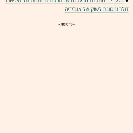
●
בלעדי | החברה מרעננה שמחזיקה בהזמנות של מיליארד
דולר ומכוונת לשוק של אנבידיה
- פרסומת -