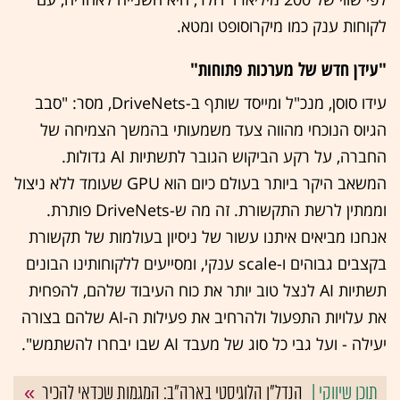
לקוחות ענק כמו מיקרוסופט ומטא.
"עידן חדש של מערכות פתוחות"
עידו סוסן, מנכ"ל ומייסד שותף ב-DriveNets, מסר: "סבב
הגיוס הנוכחי מהווה צעד משמעותי בהמשך הצמיחה של
החברה, על רקע הביקוש הגובר לתשתיות AI גדולות.
המשאב היקר ביותר בעולם כיום הוא GPU שעומד ללא ניצול
וממתין לרשת התקשורת. זה מה ש-DriveNets פותרת.
אנחנו מביאים איתנו עשור של ניסיון בעולמות של תקשורת
בקצבים גבוהים ו-scale ענקי, ומסייעים ללקוחותינו הבונים
תשתיות AI לנצל טוב יותר את כוח העיבוד שלהם, להפחית
את עלויות התפעול ולהרחיב את פעילות ה-AI שלהם בצורה
יעילה - ועל גבי כל סוג של מעבד AI שבו יבחרו להשתמש".
הנדל"ן הלוגיסטי בארה"ב: המגמות שכדאי להכיר