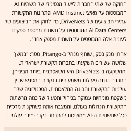
החזקה של שתי החברות לייעול מכסימלי של תשתיות AI
המבוססות על מאיצי AMD Instinct ופתרונות התקשורת
עתירי הביצועים של DriveNets, כדי לחזק את הביצועים של
AI Data Centers המבוססים על תשתית ממספר ספקים
לעומת אלה המבוססים על תשתית מספק אחד".
אהרון מנקובסקי, שותף מנהל ב-Pitango, מסר: "במשך
שלושה עשורים השקעתי בחברות תקשורת ישראליות,
וההשקעה ב-DriveNets היא השאפתנית ביותר מביניהן.
החברה בנתה פעילות משמעותית בנקודת המפגש שבין
עולמות התקשורת והבינה המלאכותית. הטכנולוגיה שלה
משקפת מומחיות עמוקה בניהול ותפעול של כמה מרשתות
התקשורת הגדולות בעולם, וממצבת אותה כשחקנית מרכזית
ככל שתשתיות ה-AI ממשיכות להתרחב בקנה-מידה עולמי".