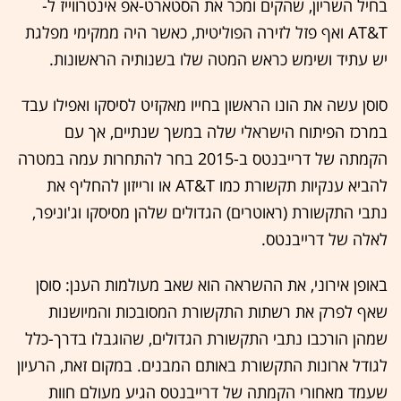
בחיל השריון, שהקים ומכר את הסטארט-אפ אינטרווייז ל-
AT&T ואף פזל לזירה הפוליטית, כאשר היה ממקימי מפלגת
יש עתיד ושימש כראש המטה שלו בשנותיה הראשונות.
סוסן עשה את הונו הראשון בחייו מאקזיט לסיסקו ואפילו עבד
במרכז הפיתוח הישראלי שלה במשך שנתיים, אך עם
הקמתה של דרייבנטס ב-2015 בחר להתחרות עמה במטרה
להביא ענקיות תקשורת כמו AT&T או ורייזון להחליף את
נתבי התקשורת (ראוטרים) הגדולים שלהן מסיסקו וג'וניפר,
לאלה של דרייבנטס.
באופן אירוני, את ההשראה הוא שאב מעולמות הענן: סוסן
שאף לפרק את רשתות התקשורת המסובכות והמיושנות
שמהן הורכבו נתבי התקשורת הגדולים, שהוגבלו בדרך-כלל
לגודל ארונות התקשורת באותם המבנים. במקום זאת, הרעיון
שעמד מאחורי הקמתה של דרייבנטס הגיע מעולם חוות