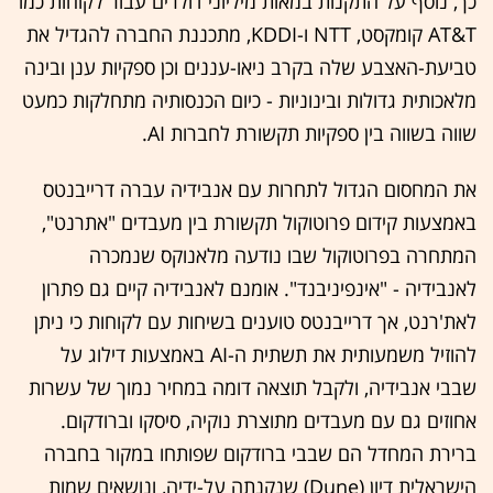
כך, נוסף על התקנות במאות מיליוני דולרים עבור לקוחות כמו
AT&T קומקסט, NTT ו-KDDI, מתכננת החברה להגדיל את
טביעת-האצבע שלה בקרב ניאו-עננים וכן ספקיות ענן ובינה
מלאכותית גדולות ובינוניות - כיום הכנסותיה מתחלקות כמעט
שווה בשווה בין ספקיות תקשורת לחברות AI.
את המחסום הגדול לתחרות עם אנבידיה עברה דרייבנטס
באמצעות קידום פרוטוקול תקשורת בין מעבדים "אתרנט",
המתחרה בפרוטוקול שבו נודעה מלאנוקס שנמכרה
לאנבידיה - "אינפיניבנד". אומנם לאנבידיה קיים גם פתרון
לאת'רנט, אך דרייבנטס טוענים בשיחות עם לקוחות כי ניתן
להוזיל משמעותית את תשתית ה-AI באמצעות דילוג על
שבבי אנבידיה, ולקבל תוצאה דומה במחיר נמוך של עשרות
אחוזים גם עם מעבדים מתוצרת נוקיה, סיסקו וברודקום.
ברירת המחדל הם שבבי ברודקום שפותחו במקור בחברה
הישראלית דיון (Dune) שנקנתה על-ידיה, ונושאים שמות