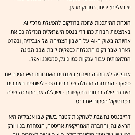
ישראליים: יריחו, רמון וקומראן.
הוכחת ההיתכנות שזוכה ברודקום להפעלת מרכזי AI
באמצעות חברות כמו דרייבנטס הישראלית מגדילה גם את
אחיזתה בשוק ה-AI על חשבון הצמיחה של אנבידיה, ובפרט
לאחר שברודקום התגלתה כספקית ליבת שבב הבינה
המלאכותית עבור ענקיות כמו גוגל, סמסונג ואפל.
אנבידיה לא נותרה חייבת: בשנתיים האחרונות היא הפכה את
סיסקו - המתחרה הגדולה של דרייבנטס - לשותפת השבבים
היחידה שלה בתחום התקשורת - ושכללה את התמיכה שלה
בפרוטוקול הפתוח את'רנט.
דרייבנטס נחשבת לשחקנית קטנה בשוק שבו אנבידיה היא
הראשונה, והחברה האמריקאית אריסטה, הנסחרת בניו יורק
לפי שווי של 200 מיליארד דולר, היא השנייה לאחריה, עם