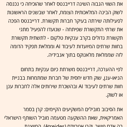
את השווי הגבוה השיגה דרייבנטס לאחר שהוכיחה כי נכנסה
לשוק הבינה המלאכותית הצומח, לאחר שבשנים הראשונות
לפעילותה שירתה בעיקר חברות תקשורת. דרייבנטס הפכה
את שרתי התקשורת שפיתחה - שנועדו להפעיל מתגי
תקשורת גדולים בקרב ענקיות טלקום - לתשתית תקשורת
בחוות שרתים המיועדות לעיבוד AI וממלאת תפקיד הדומה
לזה שממלאת מלאנוקס בתוך אנבידיה.
לפי ההערכה, דרייבנטס משרתת כיום ענקיות בתחום
הניאו-ענן, שוק חדש יחסית של חברות שמתמחות בבניית
חוות שרתים לעיבוד AI ובהשכרת שירותים אלה לחברות ענן
או לשוק.
את הסיבוב מובילים המשקיעים הקיימים: קרן בסמר
האמריקאית, שאת ההשקעה מטעמה מוביל השותף הישראלי
בה אדם פישר, וקרן אטריידס (Atreides), המיוצגת