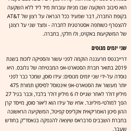
הוא סיבוב השקעה שבו מניות עוברות מיד ליד ללא השקעה
בקופת החברה, דבר שמעיד ככל הנראה על רצון של AT&T
להצטרף כשותפה אסטרטגית לחברה - ומצד שני על רצונן
של המשקיעות באקזיט, ולו חלקי, בחברה.
שני יזמים מנוסים
דרייבנטס מרעננה הוקמה לפני עשור והספיקה לזכות בשנת
2019 בתואר חברת הסטארט-אפ המבטיחה של גלובס. היא
נוסדה על-ידי שני יזמים מנוסים: עידו סוסן, שמכר כבר לפני
יותר מעשור את הסטארט-אפ אינטוסל לסיסקו תמורת 475
מיליון דולר לאחר שגייס לו 6 מיליון דולר בלבד, וכבר בגיל 27
הפך למולטי-מיליונר. אחיו של עידו הוא ליאור סוסן, מייסד קרן
ההון סיכון האמריקאית אקליפס קפיטל, המשקיעה הראשונה
בחברת השבבים סרבראס שיצאה להנפקה בנאסד"ק בחודש
שעבר.