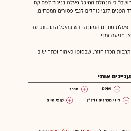
שם" כי הנהלת ההיכל פעלה בניגוד לפסיקת
 הפנים לגבי נוהלים לגבי פטורים ממכרזים.
עלת מתחם המזון החדש בהיכל התרבות, עד
 מניעה זמני.
רבות מכרז חוזר, שבסופו כאמור זכתה שוב
יינים אותי
R2M
מכרז
דיני מכרזים נדל"ן
קופי טיים
ייני ומכבד בהתאם ל
קוד האתי
המופיע
בדו"ח האמון
לפיו אנו