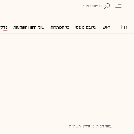
ראשי
גלובס פיננסי
כל הכותרות
שוק ההון והשקעות
נדל'
עמוד הבית
נדל"ן ותשתיות