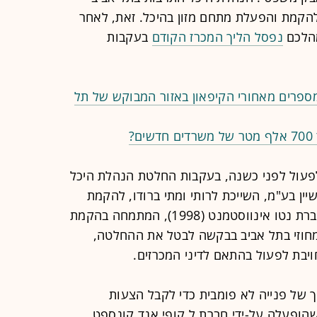
הקמת והפעלת מתחם מזון בהיכל. זאת, לאחר
מהלכם
נפסל הליך המכרז הקודם
בעקבות
מספרים מאחורי הקיפאון באזור המבוקש של תל
?
פעול לפני כשנה, בעקבות החלטת הנהלת היכל
בחברת R2M קורפוראשיין בע"מ, השייכת לרותי ומתי ברודו, להקמת
המתחם ולהפעלתו. ואולם אז עתרה חברת נטו אינווסטמנט (1998), המתמחה בהקמת
חוזי בתל אביב בבקשה לבטל את ההחלטה,
יבת לפעול בהתאם לדיני המכרזים.
 של פנייה לא פומבית כדי לקבל הצעות
ופעלה על-ידי חברת ל.קופי אנד קונספט