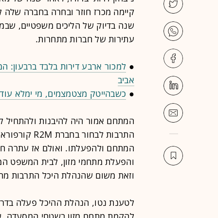
קיימה מכרז חוזר ובחרה בחברה שלה ל
שנה בדיוק של הליכים משפטיים, שב
עתירות של חברות מתחרות.
●
למכור ארבע דירות בלבד ברבעון: ה
אביב
●
כשבהייטק מצטמצמים, מי ימלא עוד 700 אלף מטר של משרדים חדשים
המתחם אמור היה להיבנות ולהתחיל ל
התרבות לבחור 
והפעלת מתחמי מזון, לבית המשפט המ
וזאת משום שהנהלת היכל התרבות מחו
לטענת נטו, הנהלת ההיכל פעלה בדרך
להקמת מתחם מזון בשטחי המסעדה, שה