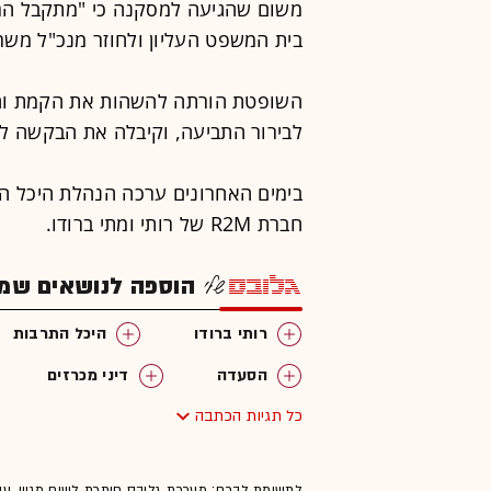
משום שהגיעה למסקנה כי "מתקבל הרו
בית המשפט העליון ולחוזר מנכ"ל משרד
השופטת הורתה להשהות את הקמת והפ
לבירור התביעה, וקיבלה את הבקשה לצו
בימים האחרונים ערכה הנהלת היכל הת
חברת R2M של רותי ומתי ברודו.
הוספה לנושאים שמענ
רותי ברודו
היכל התרבות
הסעדה
דיני מכרזים
כל תגיות הכתבה
פטור ממכרז
מיסוי ומשפט
לתשומת לבכם: מערכת גלובס חותרת לשיח מגוון, ענ