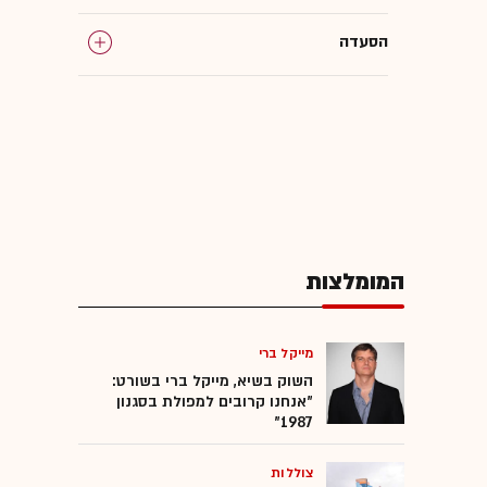
הסעדה
דיני מכרזים
דיני מכרזים נדל"ן
קופי טיים
המומלצות
פטור ממכרז
מיסוי ומשפט
מייקל ברי
השוק בשיא, מייקל ברי בשורט:
"אנחנו קרובים למפולת בסגנון
1987"
צוללות