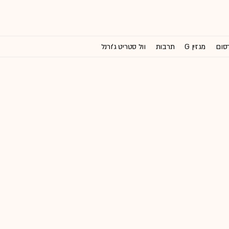
רסום
מגזין G
תרבות
וול סטריט ג'ורנל