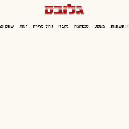
'ן ותשתיות
משפט
טכנולוגיה
גלובלי
ניהול וקריירה
דעות
שיווק ופ