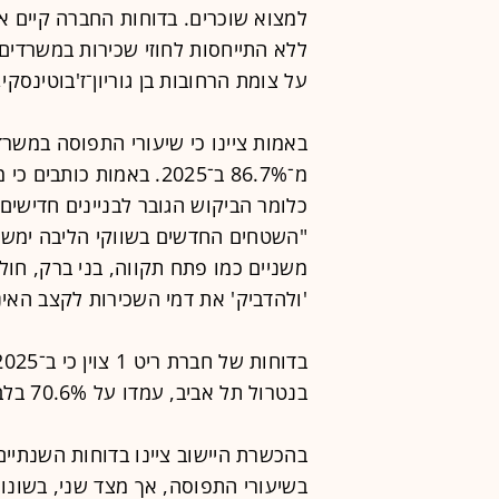
למצוא שוכרים. בדוחות החברה קיים 
על צומת הרחובות בן גוריון־ז'בוטינסק
כלומר הביקוש הגובר לבניינים חדישים 
"השטחים החדשים בשווקי הליבה ימשיכ
משניים כמו פתח תקווה, בני ברק, חולו
'ולהדביק' את דמי השכירות לקצב האינ
בנטרול תל אביב, עמדו על 70.6% בלבד. ירידה חדה מ-87.2% ב־2024.
בהכשרת היישוב ציינו בדוחות השנתיים
בשיעורי התפוסה, אך מצד שני, בשונות 