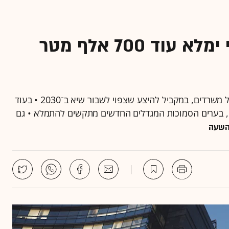
כשבהייטק מצטמצמים, מי ימלא עוד 700 אלף מטר
הפיטורים בענף ההייטק צפויים לרוקן קומות שלמות של משרדים, במקביל להיצע שצפוי לשבור שיא ב־2030 • בעוד
, בערים הסמוכות המגדלים החדשים מתקשים להתמלא • גם
השעה