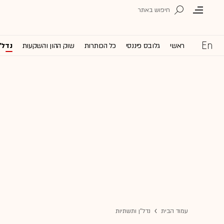
ראשי
גלובס פיננסי
כל הכותרות
שוק ההון והשקעות
נדל'
עמוד הבית
נדל"ן ותשתיות