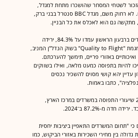
אזכור לשטחי המסחר שהושכרו מתחת למגדל,
ללא התייחסות לחוזי שכירות במשרדים. לא רחוק משם, מגדל BBC סנטרל בבני ברק,
י, מתקשה גם הוא לאכלס את כל הבניין.
באמות ציינו כי שיעורי התפוסה במשרדים ברבעון הראשון עמדו על 84.3%, ירידה
מ־86.7% ב־2025. באמות כותבים כי מגמת "Quality to Flight" בשוק הנדל"ן המניב,
ואיכותיים באזורי פריים, תימשך להערכתם.
ו להיות בתפוסה כמעט מלאה, ואילו בשווקים
ן עדיין יהא קושי מסוים להשכיר נכסים
פלציה", כתבו באמות.
בדוחות של חברת ריט 1 צוין כי ב־2025 שיעורי התפוסה במשרדים במרכז הארץ,
 כי "תחום המשרדים התאפיין ביציבות יחסית
גדולה בין מחירי השכירות באזורי הביקוש, כמו