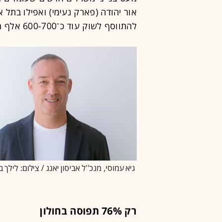
אור יהודה (פארק נעימי) ואפילו בתל 
להתווסף לשוק עוד כ־600-700 אלף מ"ר משרדים", אומר עמוסי.
גיא עמוסי, מנכ''ל אביסון יאנג / צילום: לילך 
רק 76% תפוסה בחולון