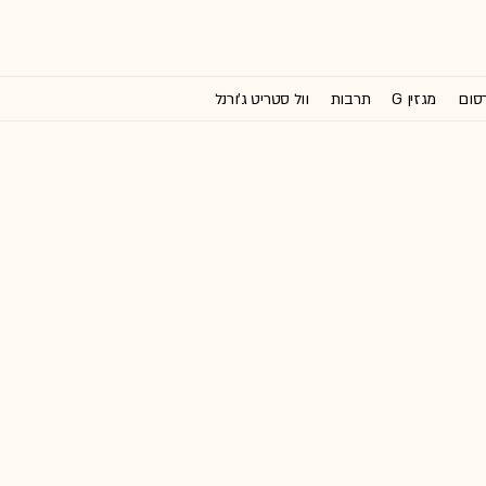
רסום
מגזין G
תרבות
וול סטריט ג'ורנל