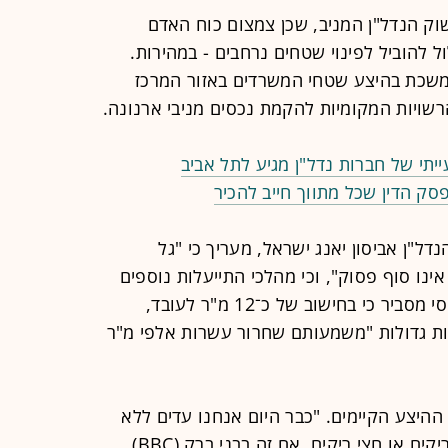
וק הנדל"ן המניב, שכן צמצום כוח האדם
 להוביל לפינוי שטחים נרחבים - במהירות.
משכת בהיצע שטחי המשרדים באזור המרכז
רשויות המקומיות להקמת נכסים מניבי ארנונה.
יתי של חברות נדל"ן מגיע לתל אביב
סק הדין שכל מתווך חייב להכיר
דל"ן אביסון יאנג ישראל, מעריך כי "גל
ינו סוף פסוק", וכי מהלכי התייעלות נוספים
צפויים להשפיע ישירות על השוק. עמוסי מסביר כי בחישוב של כ־12 מ"ר לעובד,
ות גדולות "משמעותם שחרור עשרות אלפי מ"ר
ההיצע הקיימים. "כבר היום אנחנו עדים ללא
מעט בנייני משרדים חדשים שעומדים ריקים או חצי ריקים, אם זה בבני ברק (BBC),