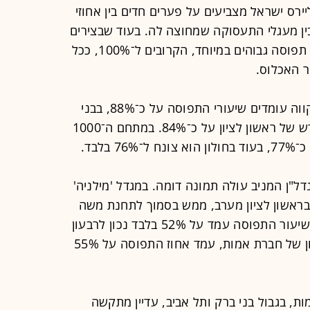
ליירס ישראל מצביעים על פערים חדים בין אחוזי
ין מעגלי התעסוקה שמחוצה לה. בעוד שבצירים
המרכזיים של תל אביב נשמרים שיעורי תפוסה גבוהים במיוחד, הקרובים ל־100%, ככל
ר האכלוס.
כך למשל, באזור קריית אריה בפתח תקווה עומדים שיעורי התפוסה על כ־88%, בבני
ברק על כ־85%, ובאזור התעשייה החדש של ראשון לציון על כ־84%. במתחם ה־1000
בלבד.
ל"ן המניב עולה תמונה דומה. במגדל 'מילניה'
ראשון לציון מערב, ממש בסמוך לתחנת משה
דיין של רכבת ישראל ועל נתיבי איילון, שיעור התפוסה עמד על 52% בלבד נכון לרבעון
הראשון של 2026. במגדל קמפוס חולון של חברת אמות, עמד אחוז התפוסה על 55%
אלייד ואמות, בגבול בני ברק ותל אביב, עדיין מתקשה