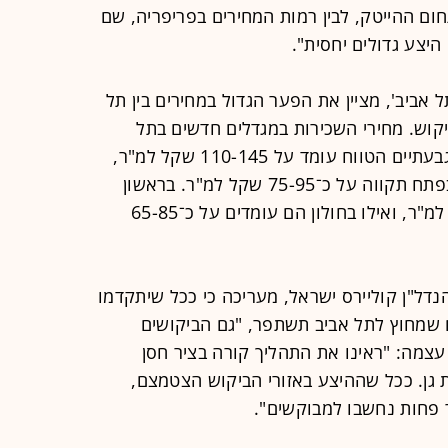
ום ההייטק, לבין רמות המחירים בפריפריה, שם
היצע גדולים יחסית".
של '770 משרדים בתל אביב', מציין את הפער הגדול במחירים בין תל
קוש. מחירי השכירות במגדלים חדשים בתל
אביב נעים בין 120-170 שקל למ"ר, בגבעתיים הטווח עומד על 110-145 שקל למ"ר,
בבני ברק על כ־75-105 שקל למ"ר, ובפתח תקווה על כ־75-95 שקל למ"ר. בראשון
לציון המחירים נעים סביב 70-90 שקל למ"ר, ואילו בחולון הם עומדים על כ־65-85
נדל"ן קוליירס ישראל, מעריכה כי ככל שיתקדמו
 שמחוץ לתל אביב תשתפר, "גם הביקושים
 עצמה: "ראינו את התהליך קורה בציר חסן
גן. ככל שההיצע באזורי הביקוש הצטמצם,
ר פחות נחשבו למבוקשים".