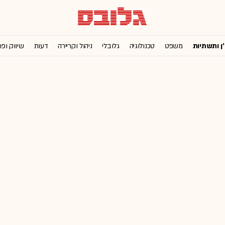
'ן ותשתיות
משפט
טכנולוגיה
גלובלי
ניהול וקריירה
דעות
שיווק ופ