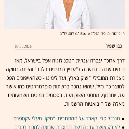
חיים זגורי, מייסד ומנכ"ל iStore / צילום: יח''צ
נבו שפיר
08.06.2026
דרך ארוכה עברה ענקית הטכנולוגיה אפל בישראל, מאז
הימים שבהם נחשבה ל"עניין למבינים בלבד" והייתה רחוקה
מצמרת ממובילי השוק בארץ, ועד לימינו - כשהאייפונים הפכו
למוצר כה נזיל, שהוא נמכר ברשתות סופרמרקטים כמו אושר
עד, יוחננוף, מחסני השוק ועוד, בסכומים נמוכים משמעותית
מאלה של היבואניות הרשמיות.
●
מנכ"ל פליי קארד על המתחרים: "חיקוי מעלי אקספרס"
●
לא רק אושר עד: הרשת המוכרת שרוצה למכור רכבים