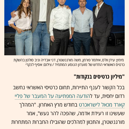
מימין: עידן וולס, איתמר פורמן, משה מורגנשטרן, דני אבדיה וניב סולטן בהשקת
כרטיס האשראי החדש של מועדון הנוסע המתמיד / צילום: אסיף לנקרי
"מיליון כרטיסים בנקודות"
בכל הקשור לענף התיירות, תחום כרטיסי האשראי נחשב
רדום יחסית, עד ל
הודעה המפתיעה על המעבר של פליי
קארד מכאל לישראכרט
בחודש מרץ האחרון. "המהלך
שעשינו זו רעידת אדמה, שהפכה להר געש", אמר
מורגנשטרן, והתכוון למהלכים שהובילו החברות המתחרות