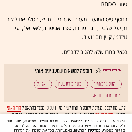
גיתם BBDO.
בנוסף גייס המועדון מערך "שגרירים" חדש, הכולל את ליאור
רז, יעל שלביה, דנה פרידר, ספיר אביסרור, ליאל אלי, יעל
גולדמן, קווין רובין ועוד.
בכאל בחרו שלא להגיב לדברים.
הוספה לנושאים שמעניינים אותי
הנוסע המתמיד
משה מורגנשטרן
אל על
כל תגיות הכתבה
ישראכרט
כרטיסי אשראי
כאל
מועדוני לקוחות
לתשומת לבכם: מערכת גלובס חותרת לשיח מגוון, ענייני ומכבד בהתאם ל
קוד האתי
המופיע
בדו"ח האמון
לפיו אנו פועלים. ביטויי אלימות, גזענות, הסתה או כל שיח
מועדוני צרכנות
מיתוג מחדש
טיסות
בלתי הולם אחר מסוננים בצורה
אוטומטית
ולא יפורסמו באתר.
האתר עושה שימוש בעוגיות (Cookies) לצורך שיפור חוויית המשתמש, ניתוח נתוני
גלישה והתאמת תכנים אישית. המשך הגלישה באתר מהווה הסכמה לשימוש
חברות תעופה
בעוגיות כמפורט
במדיניות הפרטיות
. באפשרותך, בכל עת, לשנות את הגדרות