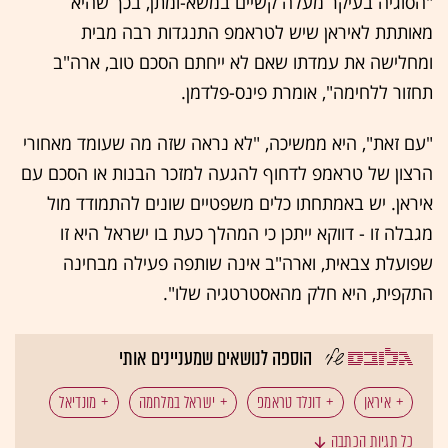
"הסוגיה בעיקר מעלה קשיים במשא-ומתן, בכך שהיא
מאותתת לאיראן שיש לטראמפ התנגדות רבה מבית
ומחלישה את עמדתו שאם לא ייחתם הסכם טוב, ארה"ב
תחזור ללחימה", אומרת פינס-פלדמן.
"עם זאת", היא ממשיכה, "לא נראה שזה מה שעומד מאחורי
הרצון של טראמפ לדחוף להגעה למזכר הבנות או הסכם עם
איראן. יש באמתחתו כלים משפטיים שונים להתמודד מול
מגבלה זו - דווקא ייתכן כי המהלך כעת בו ישראל היא זו
שפועלת צבאית, וארה"ב אינה שותפה פעילה מבחינה
התקפית, היא חלק מהאסטרטגיה שלו".
הוספה לנושאים שמעניינים אותי
איראן
דונלד טראמפ
ישראל במלחמה
מונדיאל
כל תגיות הכתבה