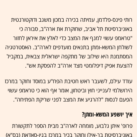
רותי פינס-פלדמן, עמיתה בכירה במכון משגב ודוקטורנטית
באוניברסיטת תל אביב, שחוקרת את ארה"ב, סבורה כי
"טראמפ עשוי למנף את המצב כדי לאלץ את איראן לחזור
לשולחן המשא-ומתן בתנאים מועדפים לארה"ב. האסטרטגיה
המסתמנת היא שילוב של מתקפה ישראלית צבאית, במקביל
להצעת אפיק דיפלומטי מצד ארה"ב להפסקת אש".
עודד עילם, לשעבר ראש חטיבת הפח"ע במוסד וחוקר במרכז
הירושלמי לענייני חוץ וביטחון, אומר אף הוא כי טראמפ עשוי
הפעם לנסות "להרגיע את המצב לפני שריקת הפתיחה".
איך יושפע המשא-ומתן?
פרופ' איתן גלבוע, מומחה לארה"ב מבית הספר לתקשורת
באוניברסיטת בר-אילן וחוקר בכיר במרכז בגין-סאדאת (בס"א)